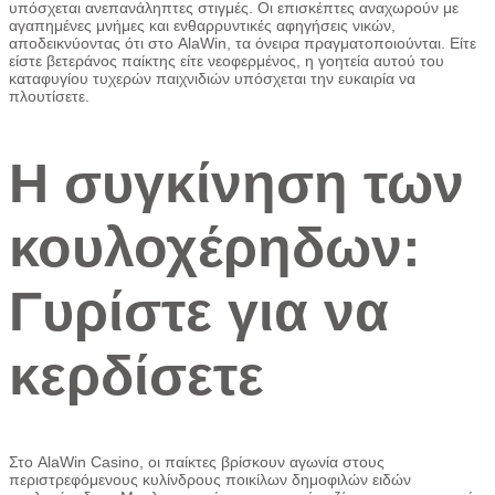
υπόσχεται ανεπανάληπτες στιγμές. Οι επισκέπτες αναχωρούν με
αγαπημένες μνήμες και ενθαρρυντικές αφηγήσεις νικών,
αποδεικνύοντας ότι στο AlaWin, τα όνειρα πραγματοποιούνται. Είτε
είστε βετεράνος παίκτης είτε νεοφερμένος, η γοητεία αυτού του
καταφυγίου τυχερών παιχνιδιών υπόσχεται την ευκαιρία να
πλουτίσετε.
Η συγκίνηση των
κουλοχέρηδων:
Γυρίστε για να
κερδίσετε
Στο AlaWin Casino, οι παίκτες βρίσκουν αγωνία στους
περιστρεφόμενους κυλίνδρους ποικίλων δημοφιλών ειδών