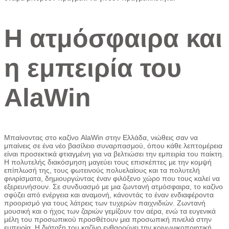
Η ατμόσφαιρα και
η εμπειρία του
AlaWin
Μπαίνοντας στο καζίνο AlaWin στην Ελλάδα, νιώθεις σαν να
μπαίνεις σε ένα νέο βασίλειο συναρπασμού, όπου κάθε λεπτομέρεια
είναι προσεκτικά φτιαγμένη για να βελτιώσει την εμπειρία του παίκτη.
Η πολυτελής διακόσμηση μαγεύει τους επισκέπτες με την κομψή
επίπλωσή της, τους φωτεινούς πολυελαίους και τα πολυτελή
φινιρίσματα, δημιουργώντας έναν φιλόξενο χώρο που τους καλεί να
εξερευνήσουν. Σε συνδυασμό με μια ζωντανή ατμόσφαιρα, το καζίνο
σφύζει από ενέργεια και αναμονή, κάνοντάς το έναν ενδιαφέροντα
προορισμό για τους λάτρεις των τυχερών παιχνιδιών. Ζωντανή
μουσική και ο ήχος των ζαριών γεμίζουν τον αέρα, ενώ τα ευγενικά
μέλη του προσωπικού προσθέτουν μια προσωπική πινελιά στην
εμπειρία. Η διάταξη του καζίνο ενθαρρύνει την κοινωνικοποιητική