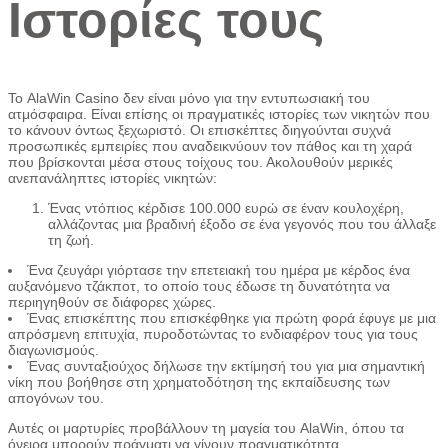
Ιστορίες τους
Το AlaWin Casino δεν είναι μόνο για την εντυπωσιακή του
ατμόσφαιρα. Είναι επίσης οι πραγματικές ιστορίες των νικητών που
το κάνουν όντως ξεχωριστό. Οι επισκέπτες διηγούνται συχνά
προσωπικές εμπειρίες που αναδεικνύουν τον πάθος και τη χαρά
που βρίσκονται μέσα στους τοίχους του. Ακολουθούν μερικές
ανεπανάληπτες ιστορίες νικητών:
Ένας ντόπιος κέρδισε 100.000 ευρώ σε έναν κουλοχέρη,
αλλάζοντας μια βραδινή έξοδο σε ένα γεγονός που του άλλαξε
τη ζωή.
Ένα ζευγάρι γιόρτασε την επετειακή του ημέρα με κέρδος ένα
αυξανόμενο τζάκποτ, το οποίο τους έδωσε τη δυνατότητα να
περιηγηθούν σε διάφορες χώρες.
Ένας επισκέπτης που επισκέφθηκε για πρώτη φορά έφυγε με μια
απρόσμενη επιτυχία, πυροδοτώντας το ενδιαφέρον τους για τους
διαγωνισμούς.
Ένας συνταξιούχος δήλωσε την εκτίμησή του για μια σημαντική
νίκη που βοήθησε στη χρηματοδότηση της εκπαίδευσης των
απογόνων του.
Αυτές οι μαρτυρίες προβάλλουν τη μαγεία του AlaWin, όπου τα
όνειρα μπορούν πράγματι να γίνουν πραγματικότητα.