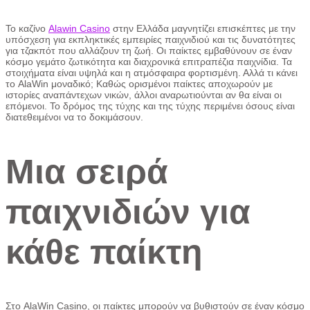
Το καζίνο
Alawin Casino
στην Ελλάδα μαγνητίζει επισκέπτες με την
υπόσχεση για εκπληκτικές εμπειρίες παιχνιδιού και τις δυνατότητες
για τζακπότ που αλλάζουν τη ζωή. Οι παίκτες εμβαθύνουν σε έναν
κόσμο γεμάτο ζωτικότητα και διαχρονικά επιτραπέζια παιχνίδια. Τα
στοιχήματα είναι υψηλά και η ατμόσφαιρα φορτισμένη. Αλλά τι κάνει
το AlaWin μοναδικό; Καθώς ορισμένοι παίκτες αποχωρούν με
ιστορίες αναπάντεχων νικών, άλλοι αναρωτιούνται αν θα είναι οι
επόμενοι. Το δρόμος της τύχης και της τύχης περιμένει όσους είναι
διατεθειμένοι να το δοκιμάσουν.
Μια σειρά
παιχνιδιών για
κάθε παίκτη
Στο AlaWin Casino, οι παίκτες μπορούν να βυθιστούν σε έναν κόσμο