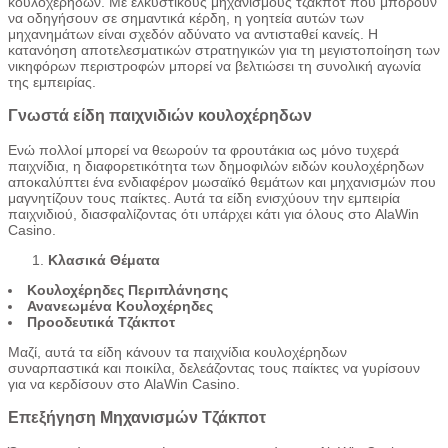
κουλοχέρηδων. Με ελκυστικούς μηχανισμούς τζάκποτ που μπορούν
να οδηγήσουν σε σημαντικά κέρδη, η γοητεία αυτών των
μηχανημάτων είναι σχεδόν αδύνατο να αντισταθεί κανείς. Η
κατανόηση αποτελεσματικών στρατηγικών για τη μεγιστοποίηση των
νικηφόρων περιστροφών μπορεί να βελτιώσει τη συνολική αγωνία
της εμπειρίας.
Γνωστά είδη παιχνιδιών κουλοχέρηδων
Ενώ πολλοί μπορεί να θεωρούν τα φρουτάκια ως μόνο τυχερά
παιχνίδια, η διαφορετικότητα των δημοφιλών ειδών κουλοχέρηδων
αποκαλύπτει ένα ενδιαφέρον μωσαϊκό θεμάτων και μηχανισμών που
μαγνητίζουν τους παίκτες. Αυτά τα είδη ενισχύουν την εμπειρία
παιχνιδιού, διασφαλίζοντας ότι υπάρχει κάτι για όλους στο AlaWin
Casino.
Κλασικά Θέματα
Κουλοχέρηδες Περιπλάνησης
Ανανεωμένα Κουλοχέρηδες
Προοδευτικά Τζάκποτ
Μαζί, αυτά τα είδη κάνουν τα παιχνίδια κουλοχέρηδων
συναρπαστικά και ποικίλα, δελεάζοντας τους παίκτες να γυρίσουν
για να κερδίσουν στο AlaWin Casino.
Επεξήγηση Μηχανισμών Τζάκποτ