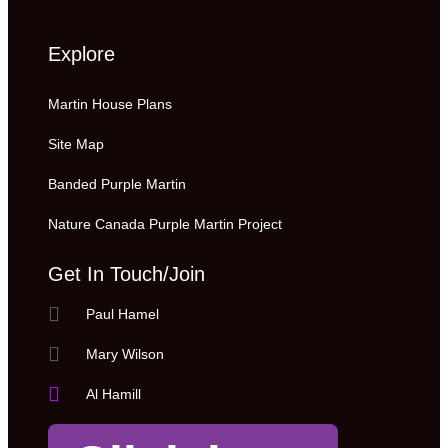
Explore
Martin House Plans
Site Map
Banded Purple Martin
Nature Canada Purple Martin Project
Get In Touch/Join
Paul Hamel
Mary Wilson
Al Hamill