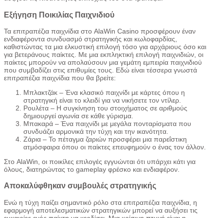
Εξήγηση Ποικιλίας Παιχνιδιού
Τα επιτραπέζια παιχνίδια στο AlaWin Casino προσφέρουν έναν
ενδιαφέροντα συνδυασμό στρατηγικής και κωλοφαρδίας,
καθιστώντας τα μια ελκυστική επιλογή τόσο για αρχάριους όσο και
για βετεράνους παίκτες. Με μια εκπληκτική επιλογή παιχνιδιών, οι
παίκτες μπορούν να απολαύσουν μια γεμάτη εμπειρία παιχνιδιού
που συμβαδίζει στις επιθυμίες τους. Εδώ είναι τέσσερα γνωστά
επιτραπέζια παιχνίδια που θα βρείτε:
Μπλακτζάκ – Ένα κλασικό παιχνίδι με κάρτες όπου η
στρατηγική είναι το κλειδί για να νικήσετε τον ντίλερ.
Ρουλέτα – Η συγκίνηση του στοιχήματος σε αριθμούς
δημιουργεί αγωνία σε κάθε γύρισμα.
Μπακαρά – Ένα παιχνίδι με μεγάλα πονταρίσματα που
συνδυάζει αρμονικά την τύχη και την ικανότητα.
Ζάρια – Το πέταγμα ζαριών προσφέρει μια παρεΐστικη
ατμόσφαιρα όπου οι παίκτες επευφημούν ο ένας τον άλλον.
Στο AlaWin, οι ποικίλες επιλογές εγγυώνται ότι υπάρχει κάτι για
όλους, διατηρώντας το gameplay φρέσκο και ενδιαφέρον.
Αποκαλύφθηκαν συμβουλές στρατηγικής
Ενώ η τύχη παίζει σημαντικό ρόλο στα επιτραπέζια παιχνίδια, η
εφαρμογή αποτελεσματικών στρατηγικών μπορεί να αυξήσει τις
ευκαιρίες ενός παίκτη να κερδίσει. Μια κρίσιμη πτυχή είναι η