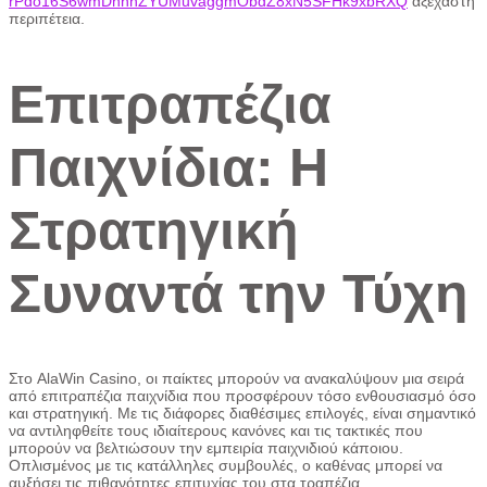
rPdo16S6wmDnhhZYUMuvaggmObdZ8xN5SFHk9xbRXQ
αξέχαστη
περιπέτεια.
Επιτραπέζια
Παιχνίδια: Η
Στρατηγική
Συναντά την Τύχη
Στο AlaWin Casino, οι παίκτες μπορούν να ανακαλύψουν μια σειρά
από επιτραπέζια παιχνίδια που προσφέρουν τόσο ενθουσιασμό όσο
και στρατηγική. Με τις διάφορες διαθέσιμες επιλογές, είναι σημαντικό
να αντιληφθείτε τους ιδιαίτερους κανόνες και τις τακτικές που
μπορούν να βελτιώσουν την εμπειρία παιχνιδιού κάποιου.
Οπλισμένος με τις κατάλληλες συμβουλές, ο καθένας μπορεί να
αυξήσει τις πιθανότητες επιτυχίας του στα τραπέζια.