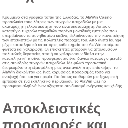
Κρυμμένο στα γραφικά τοπία της Ελλάδας, το AlaWin Casino
προσελκύει τους λάτρεις των τυχερών παιχνιδιών με μια
ακαταμάχητη ελκυστικότητα που είναι ακαταμάχητη. Αυτός ο
καταφύγιο τυχερών παιχνιδιών παρέχει μοναδικές εμπειρίες που
υπερβαίνουν τα συνηθισμένα καζίνο, βελτιώνοντας την ικανοποίηση
των επισκεπτών με τις πολυτελείς παροχές του. Από άνετα lounge
μέχρι καταπληκτικά εστιατόρια, κάθε σημείο του AlaWin εκπέμπει
φινέτσα και χαλάρωση. Οι επισκέπτες μπορούν να απολαύσουν
πολυτελείς θεραπείες σπα ή να χαλαρώσουν δίπλα στην
καταπληκτική πισίνα, προσφέροντας ένα ιδανικό καταφύγιο μεταξύ
στις συνεδρίες τυχερών παιχνιδιών. Με φιλικό προσωπικό
δεσμευμένο στη εξασφάλιση μιας ανεπανάληπτης επίσκεψης, το
AlaWin διακρίνεται ως ένας κορυφαίος προορισμός τόσο για
αναψυχή όσο και για ηρεμία. Για όσους επιθυμούν μια ξεχωριστή
εμπειρία σε ένα εκπληκτικό περιβάλλον, το AlaWin Casino
προσφέρει αληθινά έναν αξέχαστο συνδυασμό ενέργειας και χλιδής.
Αποκλειστικές
προσφορές και