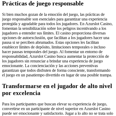
Prácticas de juego responsable
Si bien muchos gozan de la emoción del juego, las prácticas de
juego responsable son esenciales para garantizar una experiencia
protegida y agradable para todos los jugadores. En Azurslot Casino,
fomentan la sensibilización sobre los peligros incentivando a los
jugadores a entender sus límites. El casino proporciona diversas
opciones de autoexclusión, que facilitan a los jugadores hacer una
pausa si se perciben abrumados. Estas opciones les facilitan
establecer límites de depósito, limitaciones temporales o incluso
hacer pausas temporales del juego. Al fomentar un entorno de
responsabilidad, Azurslot Casino busca aumentar la protección de
los jugadores sin renunciar a brindar una experiencia de juego
emocionante. La concienciación y las acciones preventivas
garantizan que todos disfruten de forma consciente, transformando
el juego en un pasatiempo divertido en lugar de una posible trampa.
Transformarse en el jugador de alto nivel
por excelencia
Para los participantes que buscan elevar su experiencia de juego,
convertirse en un participante de nivel superior en Azurslot Casino
puede ser emocionante y satisfactorio. Jugar a lo alto no se trata solo