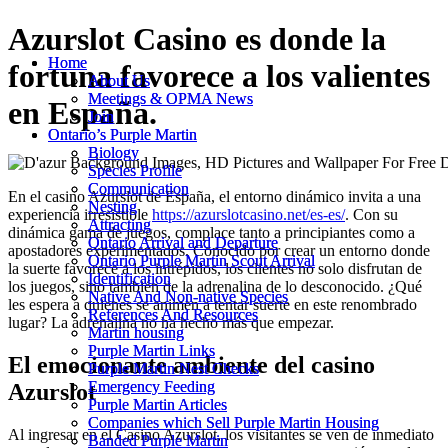
Azurslot Casino es donde la
Home
Home
fortuna favorece a los valientes
About Us
About Us
Meetings & OPMA News
Meetings & OPMA News
en España.
Join
Join
Ontario’s Purple Martin
Ontario’s Purple Martin
Biology
Biology
Species Profile
Species Profile
Communication
Communication
En el casino Azurslot de España, el entorno dinámico invita a una
Nesting
Nesting
experiencia irresistible
https://azurslotcasino.net/es-es/
. Con su
Attracting
Attracting
dinámica gama de juegos, complace tanto a principiantes como a
Ontario Arrival and Departure
Ontario Arrival and Departure
apostadores experimentados. Conocido por crear un entorno donde
Ontario Purple Martin Scout Arrival
Ontario Purple Martin Scout Arrival
la suerte favorece a los intrépidos, los clientes no solo disfrutan de
Identification
Identification
los juegos, sino también de la adrenalina de lo desconocido. ¿Qué
Native And Non-native Species
Native And Non-native Species
les espera a quienes se animen a tentar suerte en este renombrado
References And Resources
References And Resources
lugar? La adrenalina no ha hecho más que empezar.
Martin housing
Martin housing
Purple Martin Links
Purple Martin Links
El emocionante ambiente del casino
Purple Martin Nest Checks
Purple Martin Nest Checks
Emergency Feeding
Emergency Feeding
Azurslot
Purple Martin Articles
Purple Martin Articles
Companies which Sell Purple Martin Housing
Companies which Sell Purple Martin Housing
Al ingresar en el Casino Azurslot, los visitantes se ven de inmediato
Banded Purple Martin
Banded Purple Martin