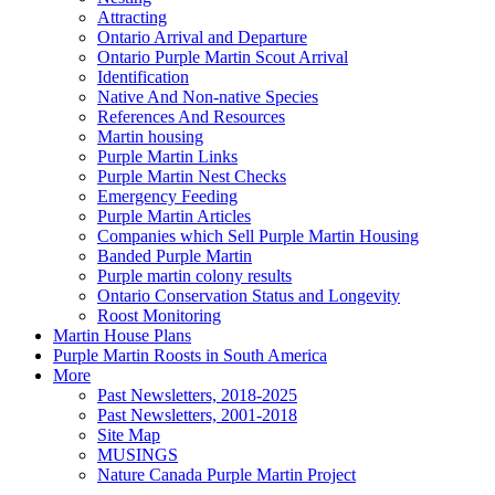
Attracting
Ontario Arrival and Departure
Ontario Purple Martin Scout Arrival
Identification
Native And Non-native Species
References And Resources
Martin housing
Purple Martin Links
Purple Martin Nest Checks
Emergency Feeding
Purple Martin Articles
Companies which Sell Purple Martin Housing
Banded Purple Martin
Purple martin colony results
Ontario Conservation Status and Longevity
Roost Monitoring
Martin House Plans
Purple Martin Roosts in South America
More
Past Newsletters, 2018-2025
Past Newsletters, 2001-2018
Site Map
MUSINGS
Nature Canada Purple Martin Project