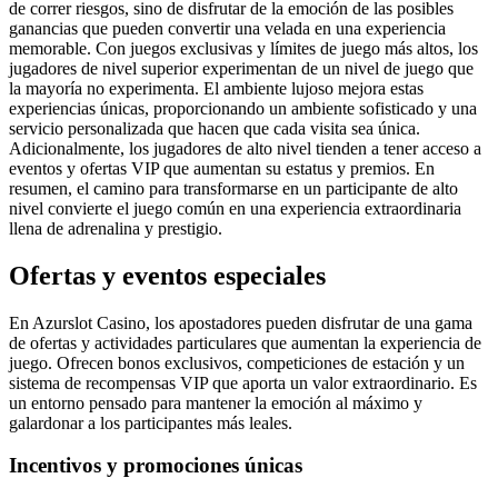
de correr riesgos, sino de disfrutar de la emoción de las posibles
ganancias que pueden convertir una velada en una experiencia
memorable. Con juegos exclusivas y límites de juego más altos, los
jugadores de nivel superior experimentan de un nivel de juego que
la mayoría no experimenta. El ambiente lujoso mejora estas
experiencias únicas, proporcionando un ambiente sofisticado y una
servicio personalizada que hacen que cada visita sea única.
Adicionalmente, los jugadores de alto nivel tienden a tener acceso a
eventos y ofertas VIP que aumentan su estatus y premios. En
resumen, el camino para transformarse en un participante de alto
nivel convierte el juego común en una experiencia extraordinaria
llena de adrenalina y prestigio.
Ofertas y eventos especiales
En Azurslot Casino, los apostadores pueden disfrutar de una gama
de ofertas y actividades particulares que aumentan la experiencia de
juego. Ofrecen bonos exclusivos, competiciones de estación y un
sistema de recompensas VIP que aporta un valor extraordinario. Es
un entorno pensado para mantener la emoción al máximo y
galardonar a los participantes más leales.
Incentivos y promociones únicas