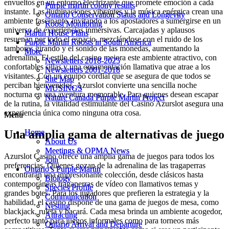
envueltos en un entorno electrizante que promete emoción a cada
Purple martin colony results
Purple martin colony results
instante. Las iluminaciones vibrantes y la música enérgica crean una
Ontario Conservation Status and Longevity
Ontario Conservation Status and Longevity
ambiente fascinante, invitando a los apostadores a sumergirse en un
Roost Monitoring
Roost Monitoring
universo de experiencias inmersivas. Carcajadas y aplausos
Martin House Plans
Martin House Plans
resuenan por todo el espacio, mezclándose con el ruido de los
Purple Martin Roosts in South America
Purple Martin Roosts in South America
tambores girando y el sonido de las monedas, aumentando la
More
More
adrenalina. El estilo del casino mejora este ambiente atractivo, con
Newsletters 2018-2025
Newsletters 2018-2025
confortables sillas y una ornamentación llamativa que atrae a los
Newsletters 2001-2018
Newsletters 2001-2018
visitantes. Con un equipo cordial que se asegura de que todos se
Site Map
Site Map
perciban bienvenidos, Azurslot convierte una sencilla noche
MUSINGS
MUSINGS
nocturna en una aventura memorable. Para quienes desean escapar
Nature Canada Purple Martin Project
Nature Canada Purple Martin Project
de la rutina, la vitalidad estimulante del Casino Azurslot asegura una
experiencia única como ninguna otra cosa.
Menu
Menu
Una amplia gama de alternativas de juego
Home
Home
About Us
About Us
Meetings & OPMA News
Meetings & OPMA News
Azurslot Casino ofrece una amplia gama de juegos para todos los
Join
Join
preferencias. Quienes gozan de la adrenalina de las tragaperras
Ontario’s Purple Martin
Ontario’s Purple Martin
encontrarán una impresionante colección, desde clásicos hasta
Biology
Biology
contemporáneas tragaperras de vídeo con llamativos temas y
Species Profile
Species Profile
grandes botes. Para los jugadores que prefieren la estrategia y la
Communication
Communication
habilidad, el casino dispone de una gama de juegos de mesa, como
Nesting
Nesting
blackjack, ruleta y bacará. Cada mesa brinda un ambiente acogedor,
Attracting
Attracting
perfecto tanto para juegos informales como para torneos más
Ontario Arrival and Departure
Ontario Arrival and Departure