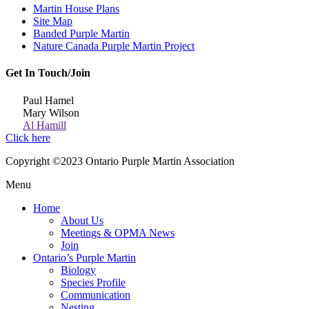
Martin House Plans
Site Map
Banded Purple Martin
Nature Canada Purple Martin Project
Get In Touch/Join
Paul Hamel
Mary Wilson
Al Hamill
Click here
Copyright ©2023 Ontario Purple Martin Association
Menu
Home
About Us
Meetings & OPMA News
Join
Ontario’s Purple Martin
Biology
Species Profile
Communication
Nesting