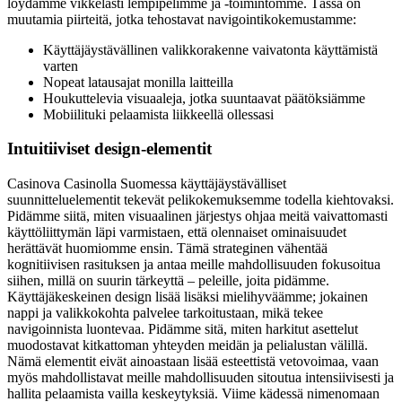
löydämme vikkelästi lempipelimme ja -toimintomme. Tässä on
muutamia piirteitä, jotka tehostavat navigointikokemustamme:
Käyttäjäystävällinen valikkorakenne vaivatonta käyttämistä
varten
Nopeat latausajat monilla laitteilla
Houkuttelevia visuaaleja, jotka suuntaavat päätöksiämme
Mobiilituki pelaamista liikkeellä ollessasi
Intuitiiviset design-elementit
Casinova Casinolla Suomessa käyttäjäystävälliset
suunnitteluelementit tekevät pelikokemuksemme todella kiehtovaksi.
Pidämme siitä, miten visuaalinen järjestys ohjaa meitä vaivattomasti
käyttöliittymän läpi varmistaen, että olennaiset ominaisuudet
herättävät huomiomme ensin. Tämä strateginen vähentää
kognitiivisen rasituksen ja antaa meille mahdollisuuden fokusoitua
siihen, millä on suurin tärkeyttä – peleille, joita pidämme.
Käyttäjäkeskeinen design lisää lisäksi mielihyväämme; jokainen
nappi ja valikkokohta palvelee tarkoitustaan, mikä tekee
navigoinnista luontevaa. Pidämme sitä, miten harkitut asettelut
muodostavat kitkattoman yhteyden meidän ja pelialustan välillä.
Nämä elementit eivät ainoastaan lisää esteettistä vetovoimaa, vaan
myös mahdollistavat meille mahdollisuuden sitoutua intensiivisesti ja
hallita pelaamista vailla keskeytyksiä. Viime kädessä nimenomaan