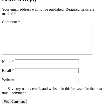
Your email address will not be published.
Required fields are
marked
*
Comment
*
Name
*
Email
*
Website
Save my name, email, and website in this browser for the next
time I comment.