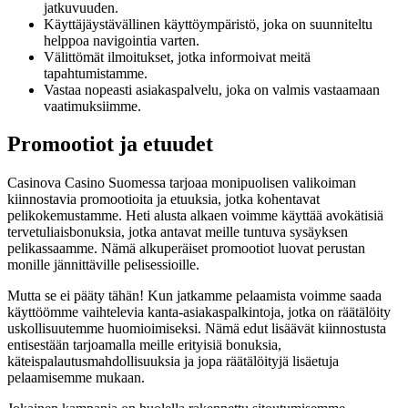
jatkuvuuden.
Käyttäjäystävällinen käyttöympäristö, joka on suunniteltu
helppoa navigointia varten.
Välittömät ilmoitukset, jotka informoivat meitä
tapahtumistamme.
Vastaa nopeasti asiakaspalvelu, joka on valmis vastaamaan
vaatimuksiimme.
Promootiot ja etuudet
Casinova Casino Suomessa tarjoaa monipuolisen valikoiman
kiinnostavia promootioita ja etuuksia, jotka kohentavat
pelikokemustamme. Heti alusta alkaen voimme käyttää avokätisiä
tervetuliaisbonuksia, jotka antavat meille tuntuva sysäyksen
pelikassaamme. Nämä alkuperäiset promootiot luovat perustan
monille jännittäville pelisessioille.
Mutta se ei pääty tähän! Kun jatkamme pelaamista voimme saada
käyttöömme vaihtelevia kanta-asiakaspalkintoja, jotka on räätälöity
uskollisuutemme huomioimiseksi. Nämä edut lisäävät kiinnostusta
entisestään tarjoamalla meille erityisiä bonuksia,
käteispalautusmahdollisuuksia ja jopa räätälöityjä lisäetuja
pelaamisemme mukaan.