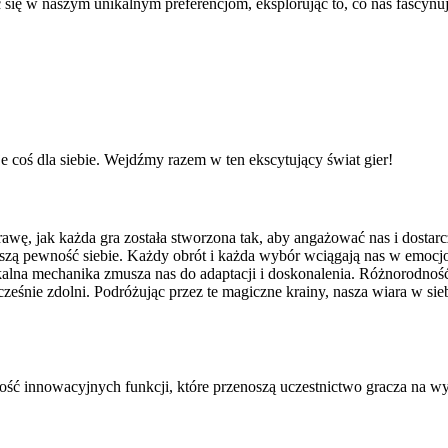
ię w naszym unikalnym preferencjom, eksplorując to, co nas fascynuj
coś dla siebie. Wejdźmy razem w ten ekscytujący świat gier!
awę, jak każda gra została stworzona tak, aby angażować nas i dostarc
 naszą pewność siebie. Każdy obrót i każda wybór wciągają nas w emoc
alna mechanika zmusza nas do adaptacji i doskonalenia. Różnorodnoś
eśnie zdolni. Podróżując przez te magiczne krainy, nasza wiara w sie
ć innowacyjnych funkcji, które przenoszą uczestnictwo gracza na w