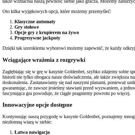
także wzmacnia naszą pewność siebie jako gracza. Możemy zanurzyć s
Oto kilka wyjątkowych opcji, które możemy przemyśleć:
Klasyczne automaty
Gry stołowe
Opcje gry z krupierem na żywo
Progresywne jackpoty
Dzięki tak szerokiemu wyborowi możemy zapewnić, że każdy odkryje 
Wciągające wrażenia z rozgrywki
Zagłębiając się w grę w kasynie Goldenbet, szybko zdajemy sobie spr
historii nie tylko ubogaca nasze doświadczenia, ale także zwiększa
doskonalenia. Zastanawiamy się nad naszymi planami, ponieważ unik
gwarantując, że zawsze jesteśmy stawiani przed wyzwaniem, a jednocz
fascynująca gra powoduje, że ciągle pragniemy powrotu po więcej.
Innowacyjne opcje dostępne
Kontynuując naszą przygodę w kasynie Goldenbet, poznajemy mnogoś
niezłomną wiarą w siebie:
Łatwa nawigacja