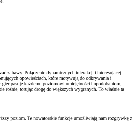
e.
zać zabawy. Połączenie dynamicznych interakcji i interesującej
jonujących opowieściach, które motywują do odkrywania i
ć gier pasuje każdemu poziomowi umiejętności i upodobaniom,
bie rośnie, torując drogę do większych wygranych. To właśnie ta
yższy poziom. Te nowatorskie funkcje umożliwiają nam rozgrywkę z