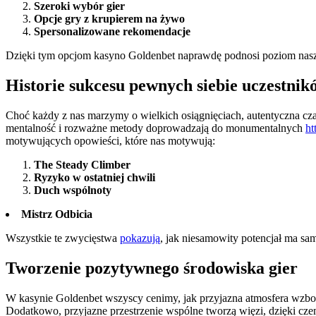
Szeroki wybór gier
Opcje gry z krupierem na żywo
Spersonalizowane rekomendacje
Dzięki tym opcjom kasyno Goldenbet naprawdę podnosi poziom nasze
Historie sukcesu pewnych siebie uczestni
Choć każdy z nas marzymy o wielkich osiągnięciach, autentyczna cz
mentalność i rozważne metody doprowadzają do monumentalnych
ht
motywujących opowieści, które nas motywują:
The Steady Climber
Ryzyko w ostatniej chwili
Duch wspólnoty
Mistrz Odbicia
Wszystkie te zwycięstwa
pokazują
, jak niesamowity potencjał ma s
Tworzenie pozytywnego środowiska gier
W kasynie Goldenbet wszyscy cenimy, jak przyjazna atmosfera wzboga
Dodatkowo, przyjazne przestrzenie wspólne tworzą więzi, dzięki czem