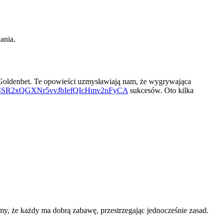
ania.
e Goldenbet. Te opowieści uzmysławiają nam, że wygrywająca
zte8eseSSR2xQGXNr5vvJbIefQIcHmv2nFyCA
sukcesów. Oto kilka
my, że każdy ma dobrą zabawę, przestrzegając jednocześnie zasad.