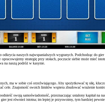
o odkrycia naszych najwspanialszych wygranych. Podchodząc do gier
opracowujemy strategię przy stołach, poczucie siebie może mieć istotn
wa na naszą podróż w kasynie.
anych, ma w sobie coś orzeźwiającego. Aby spożytkować tę siłę, kluc
ć cele. Znajomość swoich limitów wspiera zbudować wrażenie kontrol
podnieść swoją samoświadomość, przeznaczając ustalony kapitał na nas
 gier jest również istotna; im lepiej je przyswoimy, tym bardziej pewni