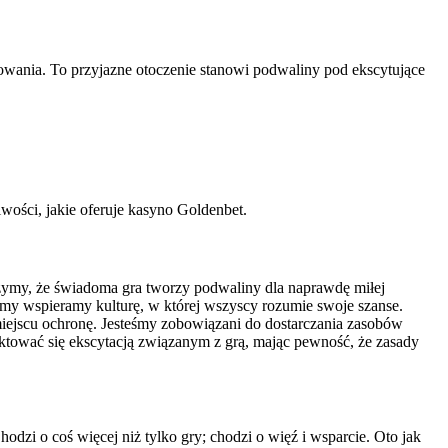
owania. To przyjazne otoczenie stanowi podwaliny pod ekscytujące
wości, jakie oferuje kasyno Goldenbet.
rzymy, że świadoma gra tworzy podwaliny dla naprawdę miłej
 my wspieramy kulturę, w której wszyscy rozumie swoje szanse.
iejscu ochronę. Jesteśmy zobowiązani do dostarczania zasobów
ować się ekscytacją związanym z grą, mając pewność, że zasady
dzi o coś więcej niż tylko gry; chodzi o więź i wsparcie. Oto jak