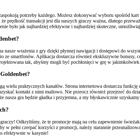
zaspokoją potrzeby każdego. Możesz dokonywać wyboru spośród kart p
że prędkość transakcji jest dla naszych graczy ważna, dlatego przeważ
nie było jak najbardziej efektywne i najbardziej skuteczne, umożliwia
ldenbet?
na nasze wrażenia z gry dzięki płynnej nawigacji i dostępowi do wszy
 ze smartfonów. Aplikacja dostarcza również ekskluzywne bonusy, co 
projektowana tak, abyśmy mogli być pochłonięci w grę w jakimkolwiek 
 Goldenbet?
gą wielu praktycznych kanałów. Strona internetowa dostarcza funkcję
zyskać kontakt z nimi mailowo. Nie przeocz również przejrzeć do dzia
że nasza gra będzie gładka i przyjemna, a my błyskawicznie uzyska
ych?
graczy! Odkryliśmy, że te promocje mają na celu zapewnienie świeża
Aby w pełni czerpać korzyści z promocji, należy starannie przeanalizo
s efektywnie w kasynie!