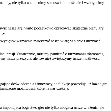
e metody, nie tylko wzmocnimy samoświadomość, ale i wzbogacimy
rawić naszą grę, warto początkowo opracować skuteczne plany gry,
jny.
 zwycięstw wzmacnia zwiększyć naszą wiarę w siebie i utrzymać
nej presji. Ostatecznie, musimy pamiętać o utrzymaniu równowagi;
szymy nasze przeżycia, ale również zwiększymy nasze możliwości
ające doświadczenia i innowacyjne funkcje powodują, iż każda gra
raniczone możliwości, które na nas czekają.
imponująca bogactwo gier nie tylko ubogaca nasze wrażenia, ale