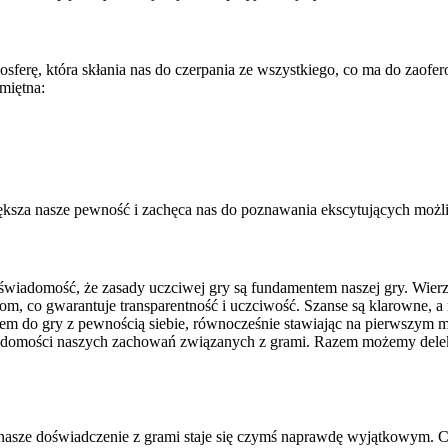
erę, która skłania nas do czerpania ze wszystkiego, co ma do zaofer
amiętna:
ększa nasze pewność i zachęca nas do poznawania ekscytujących możli
 świadomość, że zasady uczciwej gry są fundamentem naszej gry. Wie
m, co gwarantuje transparentność i uczciwość. Szanse są klarowne, a
m do gry z pewnością siebie, równocześnie stawiając na pierwszym m
adomości naszych zachowań związanych z grami. Razem możemy delekt
nasze doświadczenie z grami staje się czymś naprawdę wyjątkowym. Cho