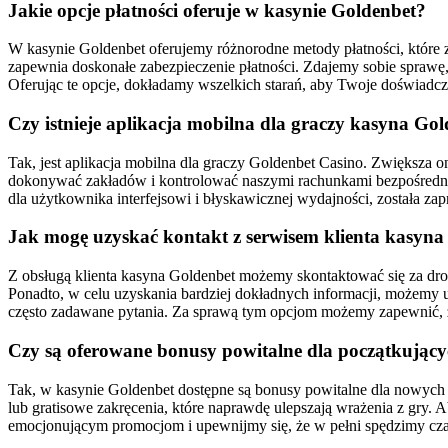
Jakie opcje płatności oferuje w kasynie Goldenbet?
W kasynie Goldenbet oferujemy różnorodne metody płatności, które 
zapewnia doskonałe zabezpieczenie płatności. Zdajemy sobie sprawę, 
Oferując te opcje, dokładamy wszelkich starań, aby Twoje doświadcze
Czy istnieje aplikacja mobilna dla graczy kasyna Go
Tak, jest aplikacja mobilna dla graczy Goldenbet Casino. Zwiększa o
dokonywać zakładów i kontrolować naszymi rachunkami bezpośrednio
dla użytkownika interfejsowi i błyskawicznej wydajności, została za
Jak mogę uzyskać kontakt z serwisem klienta kasyna
Z obsługą klienta kasyna Goldenbet możemy skontaktować się za dro
Ponadto, w celu uzyskania bardziej dokładnych informacji, możemy u
często zadawane pytania. Za sprawą tym opcjom możemy zapewnić, 
Czy są oferowane bonusy powitalne dla początkując
Tak, w kasynie Goldenbet dostępne są bonusy powitalne dla nowych 
lub gratisowe zakręcenia, które naprawdę ulepszają wrażenia z gry. 
emocjonującym promocjom i upewnijmy się, że w pełni spędzimy cza