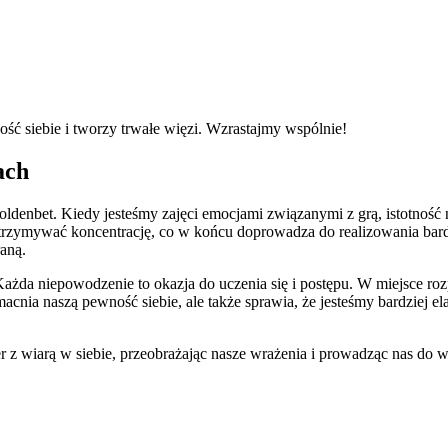
ć siebie i tworzy trwałe więzi. Wzrastajmy wspólnie!
ach
denbet. Kiedy jesteśmy zajęci emocjami związanymi z grą, istotność 
zymywać koncentrację, co w końcu doprowadza do realizowania bardzi
aną.
ażda niepowodzenie to okazja do uczenia się i postępu. W miejsce roz
acnia naszą pewność siebie, ale także sprawia, że jesteśmy bardziej e
r z wiarą w siebie, przeobrażając nasze wrażenia i prowadząc nas d