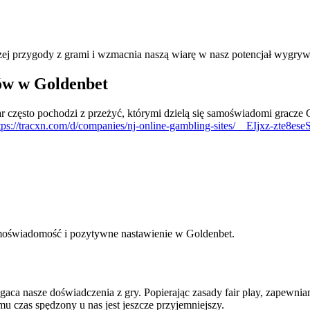
j przygody z grami i wzmacnia naszą wiarę w nasz potencjał wygryw
ków w Goldenbet
ar często pochodzi z przeżyć, którymi dzielą się samoświadomi gracz
tps://tracxn.com/d/companies/nj-online-gambling-sites/__EIjxz-
amoświadomość i pozytywne nastawienie w Goldenbet.
ca nasze doświadczenia z gry. Popierając zasady fair play, zapewnia
u czas spędzony u nas jest jeszcze przyjemniejszy.