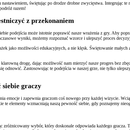
nastawieniem, świętując po drodze drobne zwycięstwa. Integrując t
 podróż razem!
zestniczyć z przekonaniem
siebie podejścia może istotnie poprawić nasze wrażenia z gry. Aby pop
chczasowe wyniki, możemy rozpoznać wzorce i ulepszyć proces decyzy
ażek jako możliwości edukacyjnych, a nie klęsk. Świętowanie małych
 klarowną drogę, dając możliwość nam mierzyć nasze progres bez zbęd
się odnowić. Zastosowując te podejścia w naszej grze, nie tylko ulep
 siebie graczy
nia emocje i zapewnia graczom coś nowego przy każdej wizycie. Wciąg
kie te elementy wzmacniają naszą pewność siebie, gdy poznajemy nieog
c zróżnicowany wybór, który doskonale odpowiada każdego gracza. Ta 