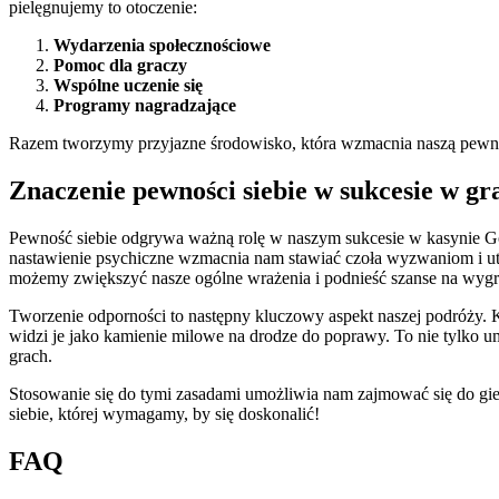
pielęgnujemy to otoczenie:
Wydarzenia społecznościowe
Pomoc dla graczy
Wspólne uczenie się
Programy nagradzające
Razem tworzymy przyjazne środowisko, która wzmacnia naszą pewnoś
Znaczenie pewności siebie w sukcesie w gr
Pewność siebie odgrywa ważną rolę w naszym sukcesie w kasynie Gol
nastawienie psychiczne wzmacnia nam stawiać czoła wyzwaniom i utr
możemy zwiększyć nasze ogólne wrażenia i podnieść szanse na wygr
Tworzenie odporności to następny kluczowy aspekt naszej podróży. K
widzi je jako kamienie milowe na drodze do poprawy. To nie tylko um
grach.
Stosowanie się do tymi zasadami umożliwia nam zajmować się do gie
siebie, której wymagamy, by się doskonalić!
FAQ