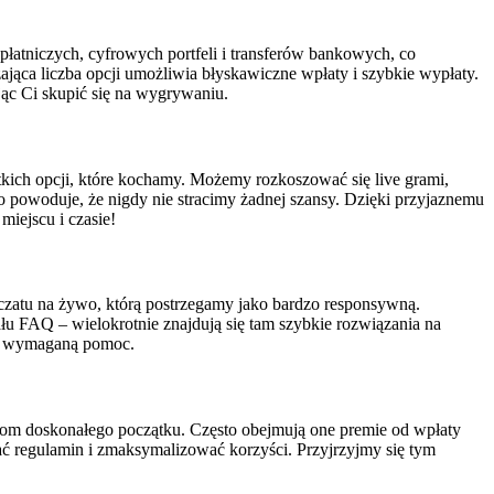
łatniczych, cyfrowych portfeli i transferów bankowych, co
ająca liczba opcji umożliwia błyskawiczne wpłaty i szybkie wypłaty.
jąc Ci skupić się na wygrywaniu.
stkich opcji, które kochamy. Możemy rozkoszować się live grami,
powoduje, że nigdy nie stracimy żadnej szansy. Dzięki przyjaznemu
miejscu i czasie!
 czatu na żywo, którą postrzegamy jako bardzo responsywną.
łu FAQ – wielokrotnie znajdują się tam szybkie rozwiązania na
my wymaganą pomoc.
kom doskonałego początku. Często obejmują one premie od wpłaty
wać regulamin i zmaksymalizować korzyści. Przyjrzyjmy się tym