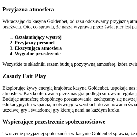
Przyjazna atmosfera
Wkraczając do kasyna Goldenbet, od razu odczuwamy przyjazną atmosf
przeżycia. Oto, co sprawia, że nasza wyprawa przez świat gier jest p
Oszałamiający wystrój
Przyjazny personel
Ekscytująca atmosfera
Wygodne przestrzenie
Wszystkie te składniki razem budują pozytywną atmosferę, która zwi
Zasady Fair Play
Eksplorując żywy energią krajobraz kasyna Goldenbet, uspokaja nas
atmosfery. Każda oferowana przez nas gra podlega surowym regulacjo
Budując atmosferę obopólnego poszanowania, zachęcamy się nawzaje
edukacyjnych i wsparcia, motywując wszystkich do zachowania świ
uczciwej gry i świadomej gry kierują nami na każdym kroku.
Wspierające przestrzenie społecznościowe
Tworzenie przyjaznej społeczności w kasynie Goldenbet sprawia, że 