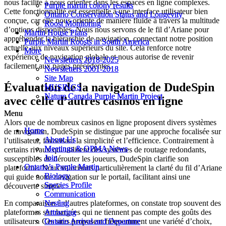
nous facilite à nous orienter dans les espaces en ligne complexes.
Purple martin colony results
Purple martin colony results
Cette fonctionnalité est essentielle à une interface utilisateur bien
Ontario Conservation Status and Longevity
Ontario Conservation Status and Longevity
conçue, car elle nous oriente de manière fluide à travers la multitude
Roost Monitoring
Roost Monitoring
d’options disponibles. Nous nous servons de le fil d’Ariane pour
Martin House Plans
Martin House Plans
appréhender la hiérarchie de navigation, connectant notre position
Purple Martin Roosts in South America
Purple Martin Roosts in South America
actuelle aux niveaux supérieurs du site. Cela renforce notre
More
More
expérience de navigation globale et nous autorise de revenir
Newsletters 2018-2025
Newsletters 2018-2025
facilement aux pages précédentes.
Newsletters 2001-2018
Newsletters 2001-2018
Site Map
Site Map
Évaluation de la navigation de DudeSpin
MUSINGS
MUSINGS
Nature Canada Purple Martin Project
Nature Canada Purple Martin Project
avec celle d’autres casinos en ligne
Menu
Menu
Alors que de nombreux casinos en ligne proposent divers systèmes
Home
Home
de navigation, DudeSpin se distingue par une approche focalisée sur
About Us
About Us
l’utilisateur, favorisant la simplicité et l’efficience. Contrairement à
Meetings & OPMA News
Meetings & OPMA News
certains rivaux qui utilisent des systèmes de routage redondants,
Join
Join
susceptibles de dérouter les joueurs, DudeSpin clarifie son
Ontario’s Purple Martin
Ontario’s Purple Martin
plateforme. Nous valorisons particulièrement la clarté du fil d’Ariane
Biology
Biology
qui guide notre navigation sur le portail, facilitant ainsi une
Species Profile
Species Profile
découverte simple.
Communication
Communication
En comparaison à d’autres plateformes, on constate trop souvent des
Nesting
Nesting
plateformes surchargées qui ne tiennent pas compte des goûts des
Attracting
Attracting
utilisateurs. Ces sites proposent fréquemment une variété d’choix,
Ontario Arrival and Departure
Ontario Arrival and Departure