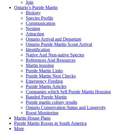
Join
Ontario’s Purple Martin
Biology
Species Profile
Communication
Nesting
Attracting
Ontario Arrival and Departure
Ontario Purple Martin Scout Arrival
Identification
Native And Non-native Species
References And Resources
Martin housing
Purple Martin Links
Purple Martin Nest Checks
Emergency Feeding
Purple Martin Articles
Companies which Sell Purple Martin Housing
Banded Purple Martin
Purple martin colony results
Ontario Conservation Status and Longevity
Roost Monitoring
Martin House Plans
Purple Martin Roosts in South America
More