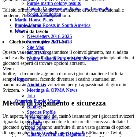
Purple martin colony results
Purple martin colony results
Ontario Conservation Status and Longevity
Ontario Conservation Status and Longevity
Tali siti offrono generalmente un insieme di scelte tradizionali e
Roost Monitoring
Roost Monitoring
moderne, che spesso comprendono:
Martin House Plans
Martin House Plans
Purple Martin Roosts in South America
Purple Martin Roosts in South America
Slot machine
More
More
Giochi da tavolo
Newsletters 2018-2025
Newsletters 2018-2025
Giochi con croupier dal vivo
Newsletters 2001-2018
Newsletters 2001-2018
Site Map
Site Map
Questa varietà non solo garantisce il coinvolgimento, ma si adatta
MUSINGS
MUSINGS
anche a diversi livelli di abilità, consentendo sia ai principianti che ai
Nature Canada Purple Martin Project
Nature Canada Purple Martin Project
giocatori esperti di trovare opzioni attraenti.
Menu
Menu
Inoltre, la frequente aggiunta di nuovi giochi mantiene l’offerta
sempre aggiornata, facendo diventare i casinò istantanei un
Home
Home
panorama in continua evoluzione per gli appassionati di gioco in
About Us
About Us
Svizzera.
Meetings & OPMA News
Meetings & OPMA News
Join
Join
Ontario’s Purple Martin
Ontario’s Purple Martin
Metodi di pagamento e sicurezza
Biology
Biology
Species Profile
Species Profile
Un aspetto fondamentale dei casinò istantanei per i giocatori svizzeri
Communication
Communication
riguarda i metodi di pagamento e le misure di sicurezza adottate. I
Nesting
Nesting
giocatori svizzeri possono usufruire di una vasta gamma di opzioni
Attracting
Attracting
di pagamento, tra cui metodi locali come PostFinance e Twint,
Ontario Arrival and Departure
Ontario Arrival and Departure