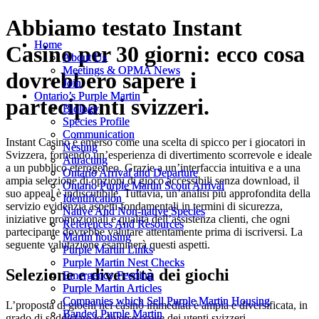
Abbiamo testato Instant
Home
Home
Casino per 30 giorni: ecco cosa
About Us
About Us
Meetings & OPMA News
Meetings & OPMA News
dovrebbero sapere i
Join
Join
Ontario’s Purple Martin
Ontario’s Purple Martin
partecipanti svizzeri.
Biology
Biology
Species Profile
Species Profile
Communication
Communication
Instant Casino è emerso come una scelta di spicco per i giocatori in
Nesting
Nesting
Svizzera, fornendo un’esperienza di divertimento scorrevole e ideale
Attracting
Attracting
a un pubblico eterogeneo. Grazie a un’interfaccia intuitiva e a una
Ontario Arrival and Departure
Ontario Arrival and Departure
ampia selezione di opzioni di gioco accessibili senza download, il
Ontario Purple Martin Scout Arrival
Ontario Purple Martin Scout Arrival
suo appeal è indiscutibile. Tuttavia, un’analisi più approfondita della
Identification
Identification
servizio evidenzia aspetti fondamentali in termini di sicurezza,
Native And Non-native Species
Native And Non-native Species
iniziative promozionali e qualità dell’assistenza clienti, che ogni
References And Resources
References And Resources
partecipante dovrebbe valutare attentamente prima di iscriversi. La
Martin housing
Martin housing
seguente valutazione esaminerà questi aspetti.
Purple Martin Links
Purple Martin Links
Purple Martin Nest Checks
Purple Martin Nest Checks
Selezione e diversità dei giochi
Emergency Feeding
Emergency Feeding
Purple Martin Articles
Purple Martin Articles
Companies which Sell Purple Martin Housing
Companies which Sell Purple Martin Housing
L’proposta di giochi nei casinò immediati è ampia e diversificata, in
Banded Purple Martin
Banded Purple Martin
grado di soddisfare le diverse scelte dei utenti svizzeri.