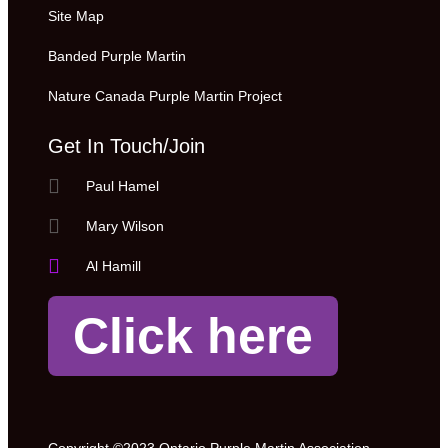
Site Map
Banded Purple Martin
Nature Canada Purple Martin Project
Get In Touch/Join
Paul Hamel
Mary Wilson
Al Hamill
Click here
Copyright ©2023 Ontario Purple Martin Association