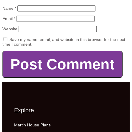
Name
*
Email
*
Website
Save my name, email, and website in this browser for the next
time I comment.
Explore
Martin House Plans