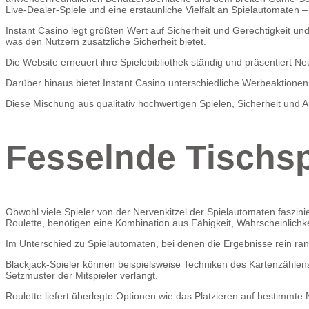
Live-Dealer-Spiele und eine erstaunliche Vielfalt an Spielautomaten –
Instant Casino legt größten Wert auf Sicherheit und Gerechtigkeit un
was den Nutzern zusätzliche Sicherheit bietet.
Die Website erneuert ihre Spielebibliothek ständig und präsentiert Neu
Darüber hinaus bietet Instant Casino unterschiedliche Werbeaktion
Diese Mischung aus qualitativ hochwertigen Spielen, Sicherheit und 
Fesselnde Tischspi
Obwohl viele Spieler von der Nervenkitzel der Spielautomaten faszinie
Roulette, benötigen eine Kombination aus Fähigkeit, Wahrscheinlich
Im Unterschied zu Spielautomaten, bei denen die Ergebnisse rein rand
Blackjack-Spieler können beispielsweise Techniken des Kartenzählen
Setzmuster der Mitspieler verlangt.
Roulette liefert überlegte Optionen wie das Platzieren auf bestimm