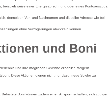
s, beispielsweise einer Energieabrechnung oder eines Kontoauszugs.
s sich, denselben Vor- und Nachnamen und dieselbe Adresse wie bei
e Auszahlungen ohne Verzögerungen abwickeln können.
ktionen und Boni
lerlebnis und ihre möglichen Gewinne erheblich steigern.
tsboni. Diese Aktionen dienen nicht nur dazu, neue Spieler zu
 Befristete Boni können zudem einen Ansporn schaffen, sich zügiger