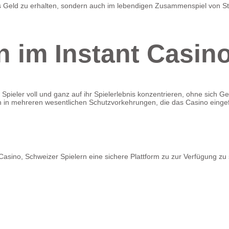
les Geld zu erhalten, sondern auch im lebendigen Zusammenspiel von St
im Instant Casin
die Spieler voll und ganz auf ihr Spielerlebnis konzentrieren, ohne si
h in mehreren wesentlichen Schutzvorkehrungen, die das Casino eingef
sino, Schweizer Spielern eine sichere Plattform zu zur Verfügung zu s