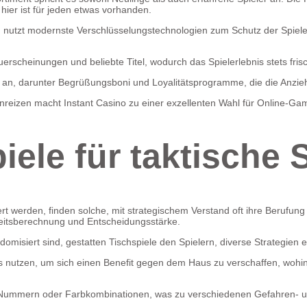
 hier ist für jeden etwas vorhanden.
d nutzt modernste Verschlüsselungstechnologien zum Schutz der Spieler
erscheinungen und beliebte Titel, wodurch das Spielerlebnis stets frisc
en an, darunter Begrüßungsboni und Loyalitätsprogramme, die die Anzi
Anreizen macht Instant Casino zu einer exzellenten Wahl für Online-Ga
ele für taktische S
rt werden, finden solche, mit strategischem Verstand oft ihre Berufung 
keitsberechnung und Entscheidungsstärke.
omisiert sind, gestatten Tischspiele den Spielern, diverse Strategien 
s nutzen, um sich einen Benefit gegen dem Haus zu verschaffen, wohin
te Nummern oder Farbkombinationen, was zu verschiedenen Gefahren- un