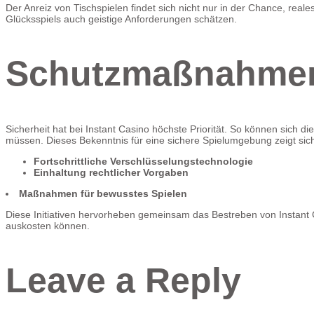
Der Anreiz von Tischspielen findet sich nicht nur in der Chance, rea
Glücksspiels auch geistige Anforderungen schätzen.
Schutzmaßnahmen 
Sicherheit hat bei Instant Casino höchste Priorität. So können sich 
müssen. Dieses Bekenntnis für eine sichere Spielumgebung zeigt sic
Fortschrittliche Verschlüsselungstechnologie
Einhaltung rechtlicher Vorgaben
Maßnahmen für bewusstes Spielen
Diese Initiativen hervorheben gemeinsam das Bestreben von Instant Ca
auskosten können.
Leave a Reply