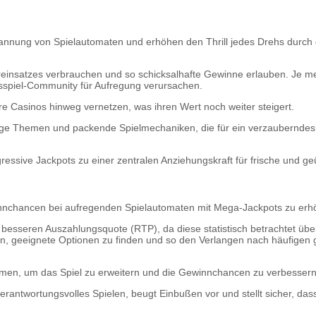
Spannung von Spielautomaten und erhöhen den Thrill jedes Drehs durch
elereinsatzes verbrauchen und so schicksalhafte Gewinne erlauben. Je m
sspiel-Community für Aufregung verursachen.
 Casinos hinweg vernetzen, was ihren Wert noch weiter steigert.
ge Themen und packende Spielmechaniken, die für ein verzauberndes Sp
sive Jackpots zu einer zentralen Anziehungskraft für frische und ge
innchancen bei aufregenden Spielautomaten mit Mega-Jackpots zu erh
r besseren Auszahlungsquote (RTP), da diese statistisch betrachtet ü
lfen, geeignete Optionen zu finden und so den Verlangen nach häufigen
men, um das Spiel zu erweitern und die Gewinnchancen zu verbessern
rantwortungsvolles Spielen, beugt Einbußen vor und stellt sicher, dass