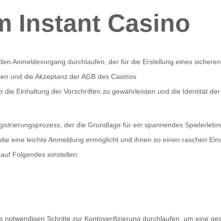
m Instant Casino
en Anmeldevorgang durchlaufen, der für die Erstellung eines sicheren 
aten und die Akzeptanz der AGB des Casinos.
m die Einhaltung der Vorschriften zu gewährleisten und die Identität de
gistrierungsprozess, der die Grundlage für ein spannendes Spielerlebnis
die eine leichte Anmeldung ermöglicht und ihnen so einen raschen Einsti
 auf Folgendes einstellen:
ie notwendigen Schritte zur Kontoverifizierung durchlaufen, um eine g