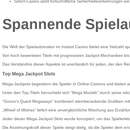
Sofort-Casino setzt fortschrittliche Sicherheitsvorkehrungen e
Spannende Spiela
Die Welt der Spielautomaten im Instant Casino bietet eine Vielzahl 
Von hoch bewerteten Titeln mit progressiven Jackpot-Mechaniken bis h
Das Verständnis dieser Aspekte ist unerlässlich für jeden, der den 
Top Mega Jackpot Slots
Mega-Jackpots begeistern die Spieler in Online-Casinos und bieten
Unter den Top-Titeln hervorhebt sich “Mega Moolah” durch seine reko
“Gonzo’s Quest Megaways” kombiniert atemberaubende Grafiken mit e
„Wheel of Wishes“ liefert eine unvergleichliche Mischung aus Erzäh
Jeder dieser Mega-Jackpot-Slots wurde konzipiert, um das Spielerleb
Die Anziehungskraft dieser Spiele steigt stetig, da die Spieler dem 