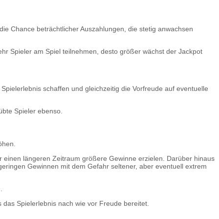
 die Chance beträchtlicher Auszahlungen, die stetig anwachsen
ehr Spieler am Spiel teilnehmen, desto größer wächst der Jackpot
ielerlebnis schaffen und gleichzeitig die Vorfreude auf eventuelle
übte Spieler ebenso.
öhen.
ber einen längeren Zeitraum größere Gewinne erzielen. Darüber hinaus
 geringen Gewinnen mit dem Gefahr seltener, aber eventuell extrem
.
 das Spielerlebnis nach wie vor Freude bereitet.