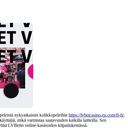
äpeleistä nykyaikaisiin kolikkopeleihin
https://lvbetcasino.eu.com/fi-fi/
.
yttäjiä, mikä varmistaa saatavuuden kaikilla laitteilla. Sen
tyttää LVBetin online-kasinoiden kilpailukentässä.