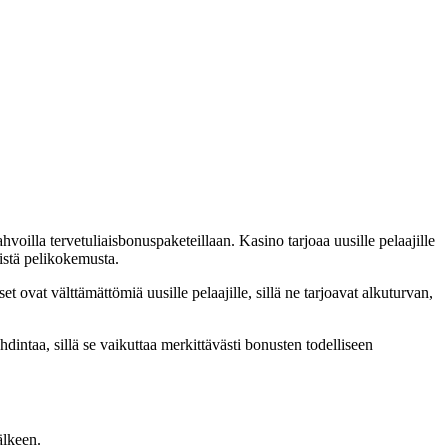
oilla tervetuliaisbonuspaketeillaan. Kasino tarjoaa uusille pelaajille
istä pelikokemusta.
 ovat välttämättömiä uusille pelaajille, sillä ne tarjoavat alkuturvan,
hdintaa, sillä se vaikuttaa merkittävästi bonusten todelliseen
älkeen.