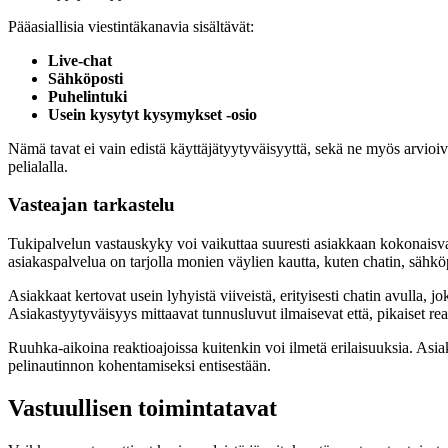
Pääasiallisia viestintäkanavia sisältävät:
Live-chat
Sähköposti
Puhelintuki
Usein kysytyt kysymykset -osio
Nämä tavat ei vain edistä käyttäjätyytyväisyyttä, sekä ne myös arvioiva
pelialalla.
Vasteajan tarkastelu
Tukipalvelun vastauskyky voi vaikuttaa suuresti asiakkaan kokonaisva
asiakaspalvelua on tarjolla monien väylien kautta, kuten chatin, sähkö
Asiakkaat kertovat usein lyhyistä viiveistä, erityisesti chatin avulla,
Asiakastyytyväisyys mittaavat tunnusluvut ilmaisevat että, pikaiset reak
Ruuhka-aikoina reaktioajoissa kuitenkin voi ilmetä erilaisuuksia. As
pelinautinnon kohentamiseksi entisestään.
Vastuullisen toimintatavat