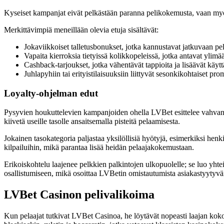
Kyseiset kampanjat eivät pelkästään paranna pelikokemusta, vaan myös
Merkittävimpiä meneillään olevia etuja sisältävät:
Jokaviikkoiset talletusbonukset, jotka kannustavat jatkuvaan pe
Vapaita kierroksia tietyissä kolikkopeleissä, jotka antavat ylimä
Cashback-tarjoukset, jotka vähentävät tappioita ja lisäävät käytt
Juhlapyhiin tai erityistilaisuuksiin liittyvät sesonkikohtaiset p
Loyalty-ohjelman edut
Pysyvien houkuttelevien kampanjoiden ohella LVBet esittelee vahvan loy
kiivetä useille tasolle ansaitsemalla pisteitä pelaamisesta.
Jokainen tasokategoria paljastaa yksilöllisiä hyötyjä, esimerkiksi henk
kilpailuihin, mikä parantaa lisää heidän pelaajakokemustaan.
Erikoiskohtelu laajenee pelkkien palkintojen ulkopuolelle; se luo yhte
osallistumiseen, mikä osoittaa LVBetin omistautumista asiakastyytyvä
LVBet Casinon pelivalikoima
Kun pelaajat tutkivat LVBet Casinoa, he löytävät nopeasti laajan kokoel