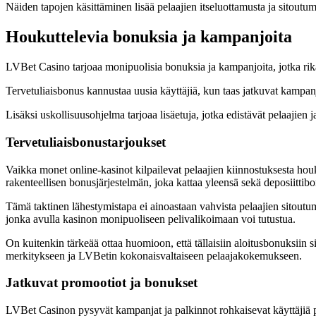
Näiden tapojen käsittäminen lisää pelaajien itseluottamusta ja sitoutum
Houkuttelevia bonuksia ja kampanjoita
LVBet Casino tarjoaa monipuolisia bonuksia ja kampanjoita, jotka rik
Tervetuliaisbonus kannustaa uusia käyttäjiä, kun taas jatkuvat kampanj
Lisäksi uskollisuusohjelma tarjoaa lisäetuja, jotka edistävät pelaajien 
Tervetuliaisbonustarjoukset
Vaikka monet online-kasinot kilpailevat pelaajien kiinnostuksesta houk
rakenteellisen bonusjärjestelmän, joka kattaa yleensä sekä deposiitti
Tämä taktinen lähestymistapa ei ainoastaan vahvista pelaajien sitoutumi
jonka avulla kasinon monipuoliseen pelivalikoimaan voi tutustua.
On kuitenkin tärkeää ottaa huomioon, että tällaisiin aloitusbonuksiin si
merkitykseen ja LVBetin kokonaisvaltaiseen pelaajakokemukseen.
Jatkuvat promootiot ja bonukset
LVBet Casinon pysyvät kampanjat ja palkinnot rohkaisevat käyttäjiä p