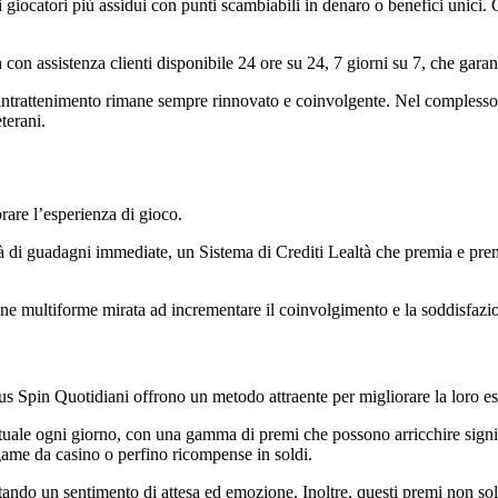
 giocatori più assidui con punti scambiabili in denaro o benefici unic
 con assistenza clienti disponibile 24 ore su 24, 7 giorni su 7, che gara
l’intrattenimento rimane sempre rinnovato e coinvolgente. Nel compless
terani.
are l’esperienza di gioco.
tà di guadagni immediate, un Sistema di Crediti Lealtà che premia e prem
one multiforme mirata ad incrementare il coinvolgimento e la soddisfazio
nus Spin Quotidiani offrono un metodo attraente per migliorare la loro e
virtuale ogni giorno, con una gamma di premi che possono arricchire sign
 game da casino o perfino ricompense in soldi.
mentando un sentimento di attesa ed emozione. Inoltre, questi premi non