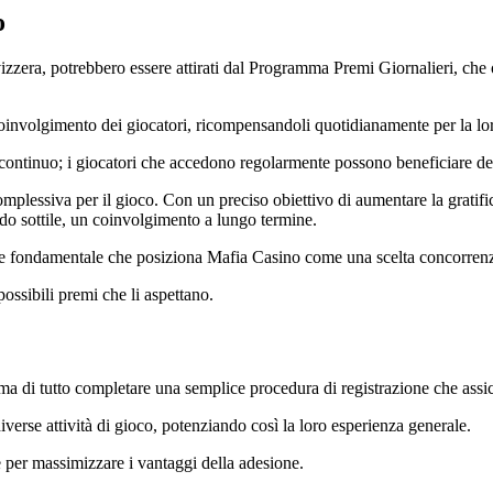
o
era, potrebbero essere attirati dal Programma Premi Giornalieri, che off
oinvolgimento dei giocatori, ricompensandoli quotidianamente per la lo
continuo; i giocatori che accedono regolarmente possono beneficiare dei b
mplessiva per il gioco. Con un preciso obiettivo di aumentare la gratif
do sottile, un coinvolgimento a lungo termine.
te fondamentale che posiziona Mafia Casino come una scelta concorren
 possibili premi che li aspettano.
di tutto completare una semplice procedura di registrazione che assicur
iverse attività di gioco, potenziando così la loro esperienza generale.
 per massimizzare i vantaggi della adesione.