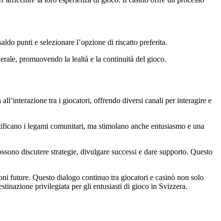
do punti e selezionare l’opzione di riscatto preferita.
erale, promuovendo la lealtà e la continuità del gioco.
’interazione tra i giocatori, offrendo diversi canali per interagire e
fortificano i legami comunitari, ma stimolano anche entusiasmo e una
possono discutere strategie, divulgare successi e dare supporto. Questo
oni future. Questo dialogo continuo tra giocatori e casinò non solo
tinazione privilegiata per gli entusiasti di gioco in Svizzera.