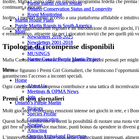
Inoltre, Mafia Casino offre un robusto programma fedeltà che premia i
Purple martin colony results
Purple martin colony results
continuare a giocare.
Ontario Conservation Status and Longevity
Ontario Conservation Status and Longevity
Roost Monitoring
Roost Monitoring
Inoltre, i membri hanno accesso a una piattaforma affidabile e intuitiva
Martin House Plans
Martin House Plans
Purple Martin Roosts in South America
Purple Martin Roosts in South America
Grazie ad aggiornamenti regolari e all’introduzione di nuovi giochi, 
More
More
e remunerativo, attraente sia per i giocatori novizi che per quelli più ve
Newsletters 2018-2025
Newsletters 2018-2025
Newsletters 2001-2018
Newsletters 2001-2018
Tipologie di ricompense disponibili
Site Map
Site Map
MUSINGS
MUSINGS
Nature Canada Purple Martin Project
Nature Canada Purple Martin Project
Mafia Casino in Svizzera offre una gamma di premi pensati per miglior
Menu
Menu
Tra esse figurano i Premi Giri Giornalieri, che forniscono l’opportuni
garantiscono l’accesso a incontri speciali.
Home
Home
About Us
About Us
Ogni categoria di ricompensa contribuisce a una tattica di incentivazi
Meetings & OPMA News
Meetings & OPMA News
Join
Join
Premi di spin giornalieri
Ontario’s Purple Martin
Ontario’s Purple Martin
Biology
Biology
Molti giocatori desiderano emozioni intense nei giochi in rete, e i Bo
Species Profile
Species Profile
Communication
Communication
Questi bonus forniscono ai utenti la possibilità di ruotare una ruota 
Nesting
Nesting
giri free su popolari slot machine, punti bonus da spendere in diversi
Attracting
Attracting
Ontario Arrival and Departure
Ontario Arrival and Departure
L’imprevedibilità del Daily Spin tiene i partecipanti interessati, ali