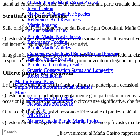
Ontario Purple Martin Scout Arrival
Ontario Purple Martin Scout Arrival
utenti ad entrare regolarmente, diventando così una parte cruciale della
Identification
Identification
Native And Non-native Species
Native And Non-native Species
Struttura di punti fedeltà
References And Resources
References And Resources
Martin housing
Martin housing
Sulla onda dell’eccitazione creato dai Bonus Spin Quotidiani, Mafia Ca
Purple Martin Links
Purple Martin Links
Purple Martin Nest Checks
Purple Martin Nest Checks
Questo struttura consente ai utenti di collezionare punti attraverso div
Emergency Feeding
Emergency Feeding
cui incentivi, spin gratis e prodotti esclusivi.
Purple Martin Articles
Purple Martin Articles
Companies which Sell Purple Martin Housing
Companies which Sell Purple Martin Housing
In aggiunta, i partecipanti possono ottenere diversi stadi di fedeltà, 
Banded Purple Martin
Banded Purple Martin
la spinta e la fidelizzazione dei utenti, promuovendo un legame più pr
Purple martin colony results
Purple martin colony results
Ontario Conservation Status and Longevity
Ontario Conservation Status and Longevity
Offerte uniche per occasioni
Roost Monitoring
Roost Monitoring
Martin House Plans
Martin House Plans
Le iniziative uniche di Mafia Casino offrono ai partecipanti occasioni 
Purple Martin Roosts in South America
Purple Martin Roosts in South America
More
More
Queste promozioni includono regolarmente gare particolari, incentivi a
Newsletters 2018-2025
Newsletters 2018-2025
occasioni a tema associati a festività o circostanze significative, che
Newsletters 2001-2018
Newsletters 2001-2018
Site Map
Site Map
Oltre a ciò, i bonus esclusivi possono offrire soglie di prelievo più alt
MUSINGS
MUSINGS
Nature Canada Purple Martin Project
Nature Canada Purple Martin Project
Questo metodo strategico non solo attira un audience più vasto, ma fav
In conclusione, le offerte degli avvenimenti al Mafia Casino rapprese