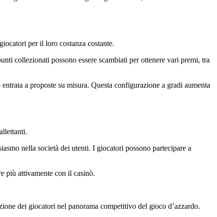
ocatori per il loro costanza costante.
punti collezionati possono essere scambiati per ottenere vari premi, tra
i o entrata a proposte su misura. Questa configurazione a gradi aumenta
llettanti.
asmo nella società dei utenti. I giocatori possono partecipare a
re più attivamente con il casinò.
azione dei giocatori nel panorama competitivo del gioco d’azzardo.