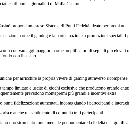
 tattica di bonus giornalieri di Mafia Casinò.
sinò propone un esteso Sistema di Punti Fedeltà ideato per premiare i gi
erse azioni, come il gaming e la partecipazione a promozioni speciali. I 
ciascuno con vantaggi maggiori, come amplificatori di segnali più elevat
ofondo con il casino.
uniche per arricchire la propria vivere di gaming attraverso ricompense a
 tempo limitato e uscite di giochi esclusive che producono grande entusi
 frequentemente prevedono montepremi più grandi e incentivi extra.
i o punti fidelizzazione aumentati, incoraggiando i partecipanti a interagi
orisce anche un sentimento di comunità tra i partecipanti.
ntano uno strumento fondamentale per aumentare la fedeltà e la gratific