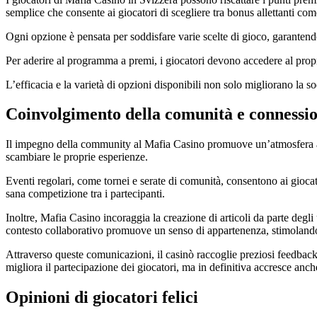
semplice che consente ai giocatori di scegliere tra bonus allettanti com
Ogni opzione è pensata per soddisfare varie scelte di gioco, garantendo
Per aderire al programma a premi, i giocatori devono accedere al propri
L’efficacia e la varietà di opzioni disponibili non solo migliorano la 
Coinvolgimento della comunità e connession
Il impegno della community al Mafia Casino promuove un’atmosfera animat
scambiare le proprie esperienze.
Eventi regolari, come tornei e serate di comunità, consentono ai giocat
sana competizione tra i partecipanti.
Inoltre, Mafia Casino incoraggia la creazione di articoli da parte degli
contesto collaborativo promuove un senso di appartenenza, stimolando
Attraverso queste comunicazioni, il casinò raccoglie preziosi feedback 
migliora il partecipazione dei giocatori, ma in definitiva accresce anch
Opinioni di giocatori felici