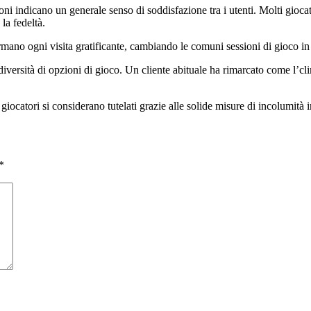
ni indicano un generale senso di soddisfazione tra i utenti. Molti gio
la fedeltà.
rmano ogni visita gratificante, cambiando le comuni sessioni di gioco in
a diversità di opzioni di gioco. Un cliente abituale ha rimarcato come l’
giocatori si considerano tutelati grazie alle solide misure di incolumità i
*