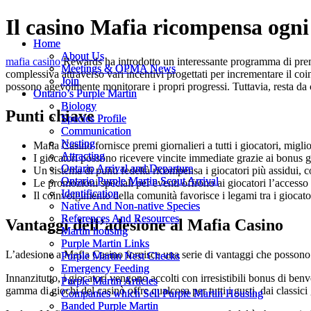
Il casino Mafia ricompensa ogni 
Home
Home
About Us
About Us
mafia casino
Rewards ha introdotto un interessante programma di premi
Meetings & OPMA News
Meetings & OPMA News
complessiva attraverso vari incentivi progettati per incrementare il coin
Join
Join
possono agevolmente monitorare i propri progressi. Tuttavia, resta da c
Ontario’s Purple Martin
Ontario’s Purple Martin
Biology
Biology
Punti chiave
Species Profile
Species Profile
Communication
Communication
Nesting
Nesting
Mafia Casino fornisce premi giornalieri a tutti i giocatori, migl
Attracting
Attracting
I giocatori possono ricevere vincite immediate grazie ai bonus gio
Ontario Arrival and Departure
Ontario Arrival and Departure
Un sistema di punti fedeltà ricompensa i giocatori più assidui, c
Ontario Purple Martin Scout Arrival
Ontario Purple Martin Scout Arrival
Le promozioni speciali per eventi offrono ai giocatori l’accesso 
Identification
Identification
Il coinvolgimento della comunità favorisce i legami tra i giocat
Native And Non-native Species
Native And Non-native Species
References And Resources
References And Resources
Vantaggi dell’adesione al Mafia Casino
Martin housing
Martin housing
Purple Martin Links
Purple Martin Links
L’adesione a Mafia Casino fornisce una serie di vantaggi che possono
Purple Martin Nest Checks
Purple Martin Nest Checks
Emergency Feeding
Emergency Feeding
Innanzitutto, i giocatori vengono accolti con irresistibili bonus di be
Purple Martin Articles
Purple Martin Articles
gamma di giochi del casinò offre qualcosa per tutti i gusti, dai classic
Companies which Sell Purple Martin Housing
Companies which Sell Purple Martin Housing
Banded Purple Martin
Banded Purple Martin