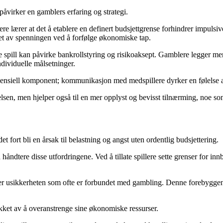
 påvirker en gamblers erfaring og strategi.
e lærer at det å etablere en definert budsjettgrense forhindrer impulsiv
get av spenningen ved å forfølge økonomiske tap.
spill kan påvirke bankrollstyring og risikoaksept. Gamblere legger merke ti
ndividuelle målsetninger.
essensiell komponent; kommunikasjon med medspillere dyrker en følelse a
sen, men hjelper også til en mer opplyst og bevisst tilnærming, noe som
 fort bli en årsak til belastning og angst uten ordentlig budsjettering.
åndtere disse utfordringene. Ved å tillate spillere sette grenser for in
erer usikkerheten som ofte er forbundet med gambling. Denne forebyggen
ykket av å overanstrenge sine økonomiske ressurser.