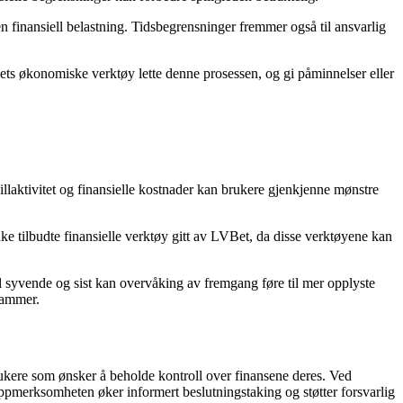
n finansiell belastning. Tidsbegrensninger fremmer også til ansvarlig
VBets økonomiske verktøy lette denne prosessen, og gi påminnelser eller
llaktivitet og finansielle kostnader kan brukere gjenkjenne mønstre
uke tilbudte finansielle verktøy gitt av LVBet, da disse verktøyene kan
Til syvende og sist kan overvåking av fremgang føre til mer opplyste
rammer.
brukere som ønsker å beholde kontroll over finansene deres. Ved
 oppmerksomheten øker informert beslutningstaking og støtter forsvarlig