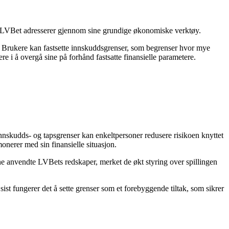
 som LVBet adresserer gjennom sine grundige økonomiske verktøy.
sis. Brukere kan fastsette innskuddsgrenser, som begrenser hvor mye
re i å overgå sine på forhånd fastsatte finansielle parametere.
innskudds- og tapsgrenser kan enkeltpersoner redusere risikoen knyttet
onerer med sin finansielle situasjon.
rne anvendte LVBets redskaper, merket de økt styring over spillingen
sist fungerer det å sette grenser som et forebyggende tiltak, som sikrer