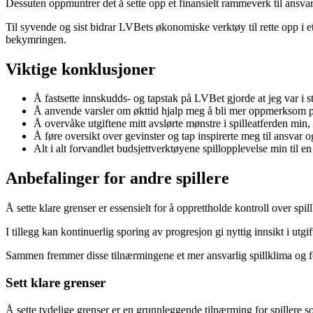
Dessuten oppmuntrer det å sette opp et finansielt rammeverk til ansvar
Til syvende og sist bidrar LVBets økonomiske verktøy til rette opp i et s
bekymringen.
Viktige konklusjoner
Å fastsette innskudds- og tapstak på LVBet gjorde at jeg var i s
Å anvende varsler om økttid hjalp meg å bli mer oppmerksom på 
Å overvåke utgiftene mitt avslørte mønstre i spilleatferden min,
Å føre oversikt over gevinster og tap inspirerte meg til ansvar og
Alt i alt forvandlet budsjettverktøyene spillopplevelse min til e
Anbefalinger for andre spillere
Å sette klare grenser er essensielt for å opprettholde kontroll over spill
I tillegg kan kontinuerlig sporing av progresjon gi nyttig innsikt i ut
Sammen fremmer disse tilnærmingene et mer ansvarlig spillklima og f
Sett klare grenser
Å sette tydelige grenser er en grunnleggende tilnærming for spillere 