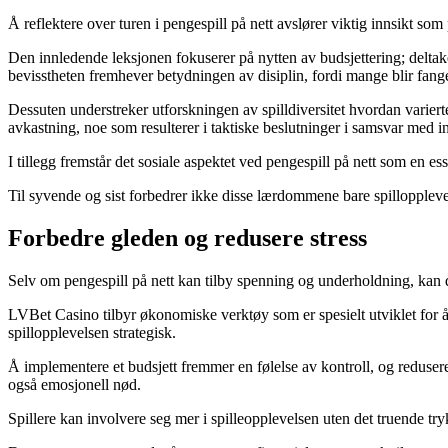
Å reflektere over turen i pengespill på nett avslører viktig innsikt som
Den innledende leksjonen fokuserer på nytten av budsjettering; deltaker
bevisstheten fremhever betydningen av disiplin, fordi mange blir fan
Dessuten understreker utforskningen av spilldiversitet hvordan varierte 
avkastning, noe som resulterer i taktiske beslutninger i samsvar med i
I tillegg fremstår det sosiale aspektet ved pengespill på nett som en 
Til syvende og sist forbedrer ikke disse lærdommene bare spillopplevel
Forbedre gleden og redusere stress
Selv om pengespill på nett kan tilby spenning og underholdning, kan det
LVBet Casino tilbyr økonomiske verktøy som er spesielt utviklet for å h
spillopplevelsen strategisk.
Å implementere et budsjett fremmer en følelse av kontroll, og redus
også emosjonell nød.
Spillere kan involvere seg mer i spilleopplevelsen uten det truende tr