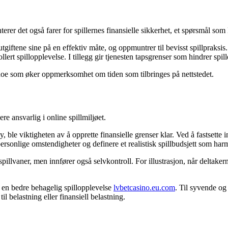
nterer det også farer for spillernes finansielle sikkerhet, et spørsmål
lutgiftene sine på en effektiv måte, og oppmuntrer til bevisst spillprak
t spillopplevelse. I tillegg gir tjenesten tapsgrenser som hindrer spille
 noe som øker oppmerksomhet om tiden som tilbringes på nettstedet.
re ansvarlig i online spillmiljøet.
le viktigheten av å opprette finansielle grenser klar. Ved å fastsette 
sonlige omstendigheter og definere et realistisk spillbudsjett som harm
llvaner, men innfører også selvkontroll. For illustrasjon, når deltake
l en bedre behagelig spillopplevelse
lvbetcasino.eu.com
. Til syvende og 
il belastning eller finansiell belastning.