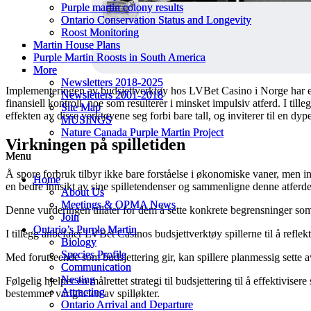
Purple martin colony results
Purple martin colony results
Ontario Conservation Status and Longevity
Ontario Conservation Status and Longevity
Roost Monitoring
Roost Monitoring
Martin House Plans
Martin House Plans
Purple Martin Roosts in South America
Purple Martin Roosts in South America
More
More
Newsletters 2018-2025
Newsletters 2018-2025
Implementeringen av budsjettverktøy hos LVBet Casino i Norge har endr
Newsletters 2001-2018
Newsletters 2001-2018
finansiell kontroll, noe som resulterer i minsket impulsiv atferd. I til
Site Map
Site Map
effekten av disse verktøyene seg forbi bare tall, og inviterer til en dy
MUSINGS
MUSINGS
Nature Canada Purple Martin Project
Nature Canada Purple Martin Project
Virkningen på spilletiden
Menu
Menu
Å spore forbruk tilbyr ikke bare forståelse i økonomiske vaner, men inn
Home
Home
en bedre innsikt av sine spilletendenser og sammenligne denne atferde
About Us
About Us
Meetings & OPMA News
Meetings & OPMA News
Denne vurderingen tillater for dem å sette konkrete begrensninger som 
Join
Join
Ontario’s Purple Martin
Ontario’s Purple Martin
I tillegg anbefaler LVBet Casinos budsjettverktøy spillerne til å reflekt
Biology
Biology
Species Profile
Species Profile
Med forutseende som budsjettering gir, kan spillere planmessig sette a
Communication
Communication
Nesting
Nesting
Følgelig hjelper en målrettet strategi til budsjettering til å effektivise
Attracting
Attracting
bestemmer varigheten av spilløkter.
Ontario Arrival and Departure
Ontario Arrival and Departure