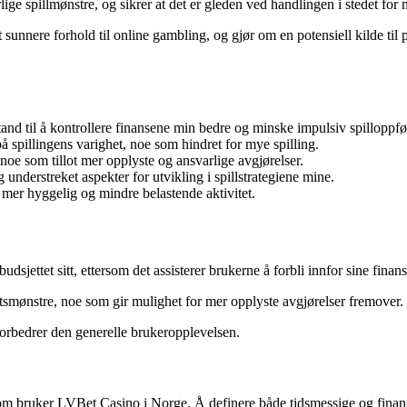
lige spillmønstre, og sikrer at det er gleden ved handlingen i stedet for
unnere forhold til online gambling, og gjør om en potensiell kilde til pres
tand til å kontrollere finansene min bedre og minske impulsiv spilloppfø
spillingens varighet, noe som hindret for mye spilling.
 noe som tillot mer opplyste og ansvarlige avgjørelser.
 understreket aspekter for utvikling i spillstrategiene mine.
n mer hyggelig og mindre belastende aktivitet.
budsjettet sitt, ettersom det assisterer brukerne å forbli innfor sine finan
giftsmønstre, noe som gir mulighet for mer opplyste avgjørelser fremover.
orbedrer den generelle brukeropplevelsen.
som bruker LVBet Casino i Norge. Å definere både tidsmessige og finansi