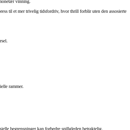
 monetær vinning.
s til et mer trivelig tidsfordriv, hvor thrill forblir uten den assosierte
rsel.
sielle rammer.
elle begrensninger kan forbedre spillgleden betraktelig.