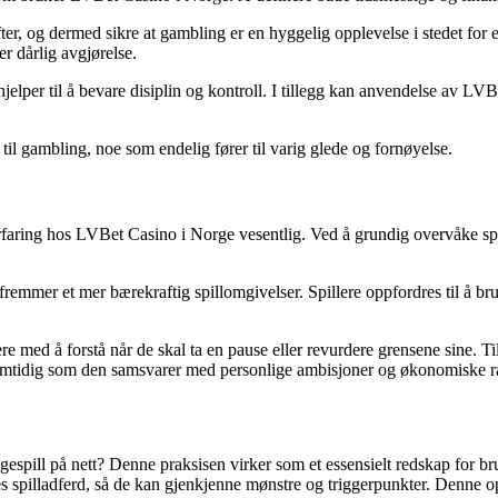
r, og dermed sikre at gambling er en hyggelig opplevelse i stedet for e
er dårlig avgjørelse.
jelper til å bevare disiplin og kontroll. I tillegg kan anvendelse av L
l gambling, noe som endelig fører til varig glede og fornøyelse.
erfaring hos LVBet Casino i Norge vesentlig. Ved å grundig overvåke spi
fremmer et mer bærekraftig spillomgivelser. Spillere oppfordres til å br
lere med å forstå når de skal ta en pause eller revurdere grensene sine. 
samtidig som den samsvarer med personlige ambisjoner og økonomiske 
ngespill på nett? Denne praksisen virker som et essensielt redskap for 
eres spilladferd, så de kan gjenkjenne mønstre og triggerpunkter. Denne