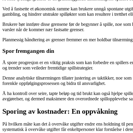
Ved å fastsette et økonomisk ramme kan brukere unngå spontane utgifte
gambling, og hindrer utstrakte spilløkter som kan resultere i tretthet ell
Brukere bør innføre disse grensene før de begynner å spille, noe som h
varsler når de kommer nær fastsatte grenser.
Planmessig håndtering av grenser fremmer en mer holdbar tilnærming ti
Spor fremgangen din
Å spore progresjon er en viktig praksis som kan forbedre en spillers 
og trender som veileder fremtidige spillstrategier.
Denne analytiske tilnærmingen tillater justering av taktikker, noe som 
forenkle oppfølgingsprosessen og bidra til ansvarlighet.
Å ha kontroll over seire, tapte beløp og tid brukt kan også hjelpe spil
avgjørelser, og dermed maksimere den overordnede spillopplevelse 
Sporing av kostnader: En oppvåkning
På hvilken måte kan det å overvåke utgifter endre ens holdning til pe
systematisk å overvåke utgifter får enkeltpersoner klar forståelse i d