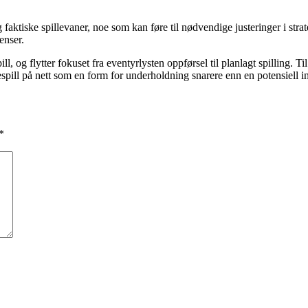
ktiske spillevaner, noe som kan føre til nødvendige justeringer i stra
enser.
 og flytter fokuset fra eventyrlysten oppførsel til planlagt spilling. T
gespill på nett som en form for underholdning snarere enn en potensiell i
*