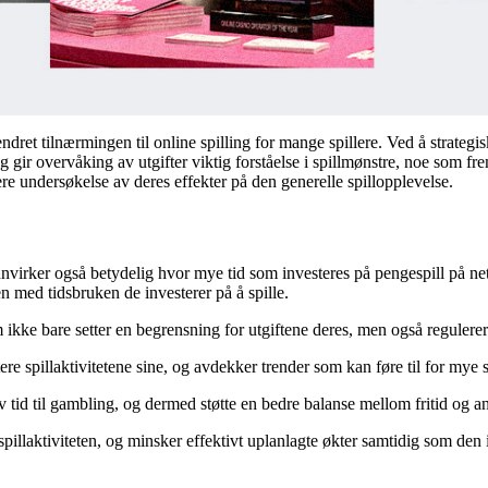
et tilnærmingen til online spilling for mange spillere. Ved å strategis
legg gir overvåking av utgifter viktig forståelse i spillmønstre, noe som
pere undersøkelse av deres effekter på den generelle spillopplevelse.
virker også betydelig hvor mye tid som investeres på pengespill på nett.
n med tidsbruken de investerer på å spille.
ikke bare setter en begrensning for utgiftene deres, men også regulerer 
ere spillaktivitetene sine, og avdekker trender som kan føre til for mye s
v tid til gambling, og dermed støtte en bedre balanse mellom fritid og a
re spillaktiviteten, og minsker effektivt uplanlagte økter samtidig som den 