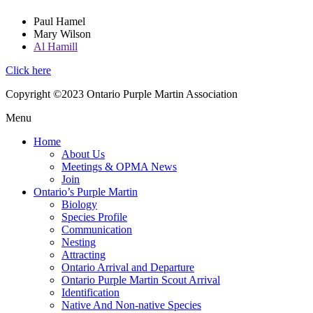
Paul Hamel
Mary Wilson
Al Hamill
Click here
Copyright ©2023 Ontario Purple Martin Association
Menu
Home
About Us
Meetings & OPMA News
Join
Ontario’s Purple Martin
Biology
Species Profile
Communication
Nesting
Attracting
Ontario Arrival and Departure
Ontario Purple Martin Scout Arrival
Identification
Native And Non-native Species