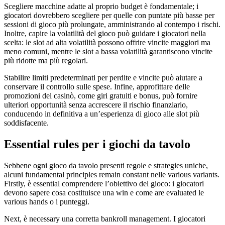
Scegliere macchine adatte al proprio budget è fondamentale; i
giocatori dovrebbero scegliere per quelle con puntate più basse per
sessioni di gioco più prolungate, amministrando al contempo i rischi.
Inoltre, capire la volatilità del gioco può guidare i giocatori nella
scelta: le slot ad alta volatilità possono offrire vincite maggiori ma
meno comuni, mentre le slot a bassa volatilità garantiscono vincite
più ridotte ma più regolari.
Stabilire limiti predeterminati per perdite e vincite può aiutare a
conservare il controllo sulle spese. Infine, approfittare delle
promozioni del casinò, come giri gratuiti e bonus, può fornire
ulteriori opportunità senza accrescere il rischio finanziario,
conducendo in definitiva a un’esperienza di gioco alle slot più
soddisfacente.
Essential rules per i giochi da tavolo
Sebbene ogni gioco da tavolo presenti regole e strategies uniche,
alcuni fundamental principles remain constant nelle various variants.
Firstly, è essential comprendere l’obiettivo del gioco: i giocatori
devono sapere cosa costituisce una win e come are evaluated le
various hands o i punteggi.
Next, è necessary una corretta bankroll management. I giocatori