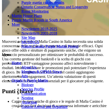
Purple martin colony results
Purple martin colony results
Ontario Conservation Status and Longevity
Ontario Conservation Status and Longevity
Roost Monitoring
Roost Monitoring
Martin House Plans
Martin House Plans
Purple Martin Roosts in South America
Purple Martin Roosts in South America
More
More
Newsletters 2018-2025
Newsletters 2018-2025
Newsletters 2001-2018
Newsletters 2001-2018
Site Map
Site Map
Muoversi nel mondo di Mafia Casino in Italia necessita una solida
MUSINGS
MUSINGS
conoscenza delle regole di scommessa e di strategie efficaci. Ogni
Nature Canada Purple Martin Project
Nature Canada Purple Martin Project
gioco offre odds e strutture di pagamento uniche, che esigono un
approccio personalizzato per ottimizzare le probabilità di successo.
Menu
Menu
Una corretta gestione del bankroll e la scelta di giochi con
Home
Home
percentuali di RTP vantaggiose possono affect notevolmente i
About Us
About Us
risultati. Inoltre, utilizzare le promozioni può potenziare l’esperienza
Meetings & OPMA News
Meetings & OPMA News
di gioco. Le sottigliezze dell’etichetta del casinò aggiungono
Join
Join
ulteriormente al engagement. Un’attenta valutazione di questi
Ontario’s Purple Martin
Ontario’s Purple Martin
elementi può rivelare spunti essenziali per il giocatore più esigente.
Biology
Biology
Species Profile
Species Profile
Punti chiave
Communication
Communication
Nesting
Nesting
Capire le meccaniche di gioco e le regole di Mafia Casino è
Attracting
Attracting
cruciale per fare decisioni di scommessa informate e arricchire
Ontario Arrival and Departure
Ontario Arrival and Departure