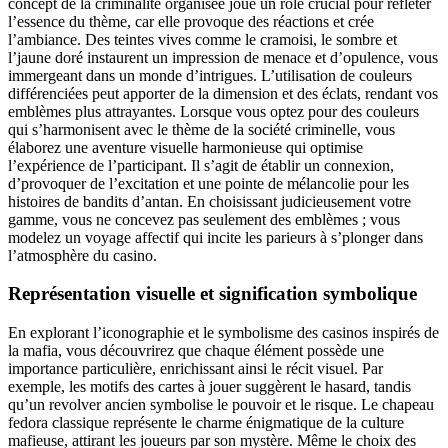
concept de la criminalité organisée joue un rôle crucial pour refléter
l’essence du thème, car elle provoque des réactions et crée
l’ambiance. Des teintes vives comme le cramoisi, le sombre et
l’jaune doré instaurent un impression de menace et d’opulence, vous
immergeant dans un monde d’intrigues. L’utilisation de couleurs
différenciées peut apporter de la dimension et des éclats, rendant vos
emblèmes plus attrayantes. Lorsque vous optez pour des couleurs
qui s’harmonisent avec le thème de la société criminelle, vous
élaborez une aventure visuelle harmonieuse qui optimise
l’expérience de l’participant. Il s’agit de établir un connexion,
d’provoquer de l’excitation et une pointe de mélancolie pour les
histoires de bandits d’antan. En choisissant judicieusement votre
gamme, vous ne concevez pas seulement des emblèmes ; vous
modelez un voyage affectif qui incite les parieurs à s’plonger dans
l’atmosphère du casino.
Représentation visuelle et signification symbolique
En explorant l’iconographie et le symbolisme des casinos inspirés de
la mafia, vous découvrirez que chaque élément possède une
importance particulière, enrichissant ainsi le récit visuel. Par
exemple, les motifs des cartes à jouer suggèrent le hasard, tandis
qu’un revolver ancien symbolise le pouvoir et le risque. Le chapeau
fedora classique représente le charme énigmatique de la culture
mafieuse, attirant les joueurs par son mystère. Même le choix des