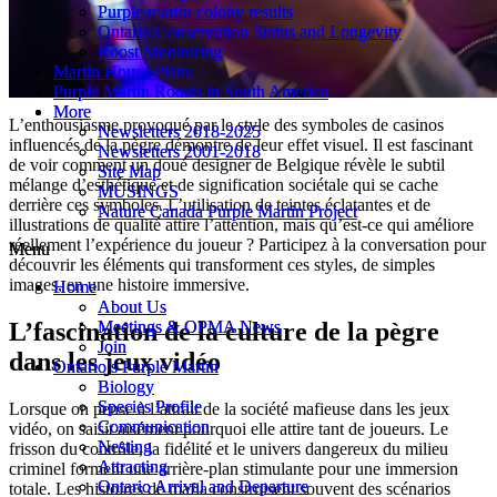
Purple martin colony results
Purple martin colony results
Ontario Conservation Status and Longevity
Ontario Conservation Status and Longevity
Roost Monitoring
Roost Monitoring
Martin House Plans
Martin House Plans
Purple Martin Roosts in South America
Purple Martin Roosts in South America
More
More
L’enthousiasme provoqué par le style des symboles de casinos
Newsletters 2018-2025
Newsletters 2018-2025
influencés de la pègre démontre de leur effet visuel. Il est fascinant
Newsletters 2001-2018
Newsletters 2001-2018
de voir comment un doué designer de Belgique révèle le subtil
Site Map
Site Map
mélange d’esthétique et de signification sociétale qui se cache
MUSINGS
MUSINGS
derrière ces symboles. L’utilisation de teintes éclatantes et de
Nature Canada Purple Martin Project
Nature Canada Purple Martin Project
illustrations de qualité attire l’attention, mais qu’est-ce qui améliore
réellement l’expérience du joueur ? Participez à la conversation pour
Menu
Menu
découvrir les éléments qui transforment ces styles, de simples
images, en une histoire immersive.
Home
Home
About Us
About Us
Meetings & OPMA News
Meetings & OPMA News
L’fascination de la culture de la pègre
Join
Join
dans les jeux vidéo
Ontario’s Purple Martin
Ontario’s Purple Martin
Biology
Biology
Species Profile
Species Profile
Lorsque on pense à l’attrait de la société mafieuse dans les jeux
Communication
Communication
vidéo, on saisit aisément pourquoi elle attire tant de joueurs. Le
Nesting
Nesting
frisson du contrôle, la fidélité et le univers dangereux du milieu
Attracting
Attracting
criminel forment une arrière-plan stimulante pour une immersion
Ontario Arrival and Departure
Ontario Arrival and Departure
totale. Les histoires de mafia construisent souvent des scénarios