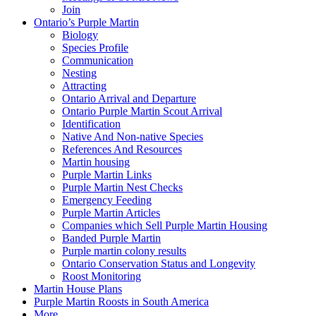
Join
Ontario’s Purple Martin
Biology
Species Profile
Communication
Nesting
Attracting
Ontario Arrival and Departure
Ontario Purple Martin Scout Arrival
Identification
Native And Non-native Species
References And Resources
Martin housing
Purple Martin Links
Purple Martin Nest Checks
Emergency Feeding
Purple Martin Articles
Companies which Sell Purple Martin Housing
Banded Purple Martin
Purple martin colony results
Ontario Conservation Status and Longevity
Roost Monitoring
Martin House Plans
Purple Martin Roosts in South America
More