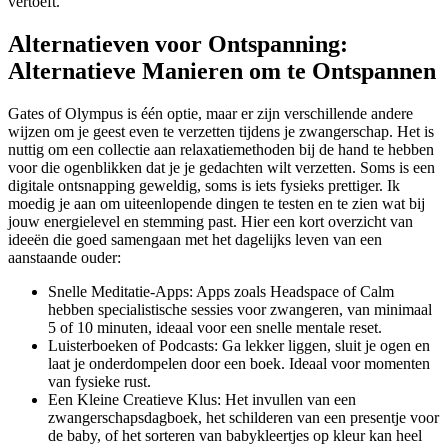
vertoeft.
Alternatieven voor Ontspanning:
Alternatieve Manieren om te Ontspannen
Gates of Olympus is één optie, maar er zijn verschillende andere
wijzen om je geest even te verzetten tijdens je zwangerschap. Het is
nuttig om een collectie aan relaxatiemethoden bij de hand te hebben
voor die ogenblikken dat je je gedachten wilt verzetten. Soms is een
digitale ontsnapping geweldig, soms is iets fysieks prettiger. Ik
moedig je aan om uiteenlopende dingen te testen en te zien wat bij
jouw energielevel en stemming past. Hier een kort overzicht van
ideeën die goed samengaan met het dagelijks leven van een
aanstaande ouder:
Snelle Meditatie-Apps: Apps zoals Headspace of Calm
hebben specialistische sessies voor zwangeren, van minimaal
5 of 10 minuten, ideaal voor een snelle mentale reset.
Luisterboeken of Podcasts: Ga lekker liggen, sluit je ogen en
laat je onderdompelen door een boek. Ideaal voor momenten
van fysieke rust.
Een Kleine Creatieve Klus: Het invullen van een
zwangerschapsdagboek, het schilderen van een presentje voor
de baby, of het sorteren van babykleertjes op kleur kan heel