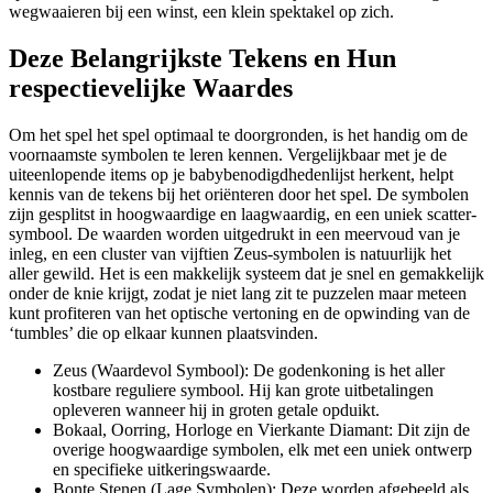
wegwaaieren bij een winst, een klein spektakel op zich.
Deze Belangrijkste Tekens en Hun
respectievelijke Waardes
Om het spel het spel optimaal te doorgronden, is het handig om de
voornaamste symbolen te leren kennen. Vergelijkbaar met je de
uiteenlopende items op je babybenodigdhedenlijst herkent, helpt
kennis van de tekens bij het oriënteren door het spel. De symbolen
zijn gesplitst in hoogwaardige en laagwaardig, en een uniek scatter-
symbool. De waarden worden uitgedrukt in een meervoud van je
inleg, en een cluster van vijftien Zeus-symbolen is natuurlijk het
aller gewild. Het is een makkelijk systeem dat je snel en gemakkelijk
onder de knie krijgt, zodat je niet lang zit te puzzelen maar meteen
kunt profiteren van het optische vertoning en de opwinding van de
‘tumbles’ die op elkaar kunnen plaatsvinden.
Zeus (Waardevol Symbool): De godenkoning is het aller
kostbare reguliere symbool. Hij kan grote uitbetalingen
opleveren wanneer hij in groten getale opduikt.
Bokaal, Oorring, Horloge en Vierkante Diamant: Dit zijn de
overige hoogwaardige symbolen, elk met een uniek ontwerp
en specifieke uitkeringswaarde.
Bonte Stenen (Lage Symbolen): Deze worden afgebeeld als