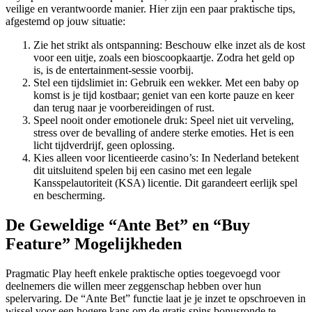
veilige en verantwoorde manier. Hier zijn een paar praktische tips,
afgestemd op jouw situatie:
Zie het strikt als ontspanning: Beschouw elke inzet als de kost
voor een uitje, zoals een bioscoopkaartje. Zodra het geld op
is, is de entertainment-sessie voorbij.
Stel een tijdslimiet in: Gebruik een wekker. Met een baby op
komst is je tijd kostbaar; geniet van een korte pauze en keer
dan terug naar je voorbereidingen of rust.
Speel nooit onder emotionele druk: Speel niet uit verveling,
stress over de bevalling of andere sterke emoties. Het is een
licht tijdverdrijf, geen oplossing.
Kies alleen voor licentieerde casino’s: In Nederland betekent
dit uitsluitend spelen bij een casino met een legale
Kansspelautoriteit (KSA) licentie. Dit garandeert eerlijk spel
en bescherming.
De Geweldige “Ante Bet” en “Buy
Feature” Mogelijkheden
Pragmatic Play heeft enkele praktische opties toegevoegd voor
deelnemers die willen meer zeggenschap hebben over hun
spelervaring. De “Ante Bet” functie laat je je inzet te opschroeven in
wissel voor een hogere kans om de gratis spins bonusronde te