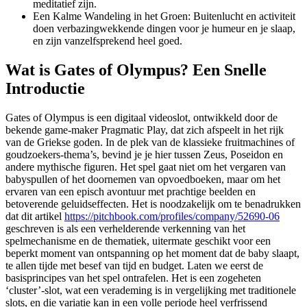
meditatief zijn.
Een Kalme Wandeling in het Groen: Buitenlucht en activiteit
doen verbazingwekkende dingen voor je humeur en je slaap,
en zijn vanzelfsprekend heel goed.
Wat is Gates of Olympus? Een Snelle
Introductie
Gates of Olympus is een digitaal videoslot, ontwikkeld door de
bekende game-maker Pragmatic Play, dat zich afspeelt in het rijk
van de Griekse goden. In de plek van de klassieke fruitmachines of
goudzoekers-thema’s, bevind je je hier tussen Zeus, Poseidon en
andere mythische figuren. Het spel gaat niet om het vergaren van
babyspullen of het doornemen van opvoedboeken, maar om het
ervaren van een episch avontuur met prachtige beelden en
betoverende geluidseffecten. Het is noodzakelijk om te benadrukken
dat dit artikel
https://pitchbook.com/profiles/company/52690-06
geschreven is als een verhelderende verkenning van het
spelmechanisme en de thematiek, uitermate geschikt voor een
beperkt moment van ontspanning op het moment dat de baby slaapt,
te allen tijde met besef van tijd en budget. Laten we eerst de
basisprincipes van het spel ontrafelen. Het is een zogeheten
‘cluster’-slot, wat een verademing is in vergelijking met traditionele
slots, en die variatie kan in een volle periode heel verfrissend