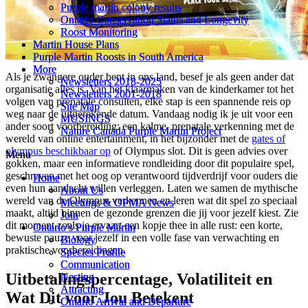
Purple martin colony results
Purple martin colony results
Ontario Conservation Status and Longevity
Ontario Conservation Status and Longevity
Roost Monitoring
Roost Monitoring
Martin House Plans
Martin House Plans
Purple Martin Roosts in South America
Purple Martin Roosts in South America
More
More
Als je zwangere ouder bent in ons land, besef je als geen ander dat
Newsletters 2018-2025
Newsletters 2018-2025
organisatie alles is. Van het klaarmaken van de kinderkamer tot het
Newsletters 2001-2018
Newsletters 2001-2018
volgen van prenatale consulten, elke stap is een spannende reis op
Site Map
Site Map
weg naar de uitgerekende datum. Vandaag nodig ik je uit voor een
MUSINGS
MUSINGS
ander soort voorbereiding: een kalme, prenatale verkenning met de
Nature Canada Purple Martin Project
Nature Canada Purple Martin Project
wereld van online entertainment, in het bijzonder met de
gates of
olympus beschikbaar op
of Olympus slot. Dit is geen advies over
Menu
Menu
gokken, maar een informatieve rondleiding door dit populaire spel,
geschreven met het oog op verantwoord tijdverdrijf voor ouders die
Home
Home
even hun aandacht willen verleggen. Laten we samen de mythische
About Us
About Us
wereld van de Olympus verkennen en leren wat dit spel zo speciaal
Meetings & OPMA News
Meetings & OPMA News
maakt, altijd binnen de gezonde grenzen die jij voor jezelf kiest. Zie
Join
Join
dit moment zoals je ervaart een kopje thee in alle rust: een korte,
Ontario’s Purple Martin
Ontario’s Purple Martin
bewuste pauze voor jezelf in een volle fase van verwachting en
Biology
Biology
praktische voorbereidingen.
Species Profile
Species Profile
Communication
Communication
Uitbetalingspercentage, Volatiliteit en
Nesting
Nesting
Attracting
Attracting
Wat Dit voor Jou Betekent
Ontario Arrival and Departure
Ontario Arrival and Departure