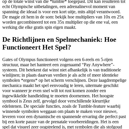
op de totale winst van die *tumble* toegepast. Dit kan resulteren tot
echt Olympische uitbetalingen, een adrenalinevol moment van
spanning die ideaal is voor een kort uitje, mits altijd verantwoord.
De magie zit hem in de som: bekijk hoe multipliers van 10x en 25x
worden gecombineerd tot een 35x multiplier op die ene val, een
werking die elke gratis spin eigen maakt.
De Richtlijnen en Spelmechaniek: Hoe
Functioneert Het Spel?
Gates of Olympus functioneert volgens een 6-reels en 5-rijen
structuur, maar het hanteert een zogenaamd “Pay Anywhere”-
systeem. Dit betekent dat winst niet afhankelijk is van traditionele
winlijnen; in plaats daarvan verdien je als acht of meer identieke
symbolen *ergens* op het scherm verschijnen. Deze laagdrempelige
mechanica maakt het spel eenvoudig te leren, uitermate geschikt
voor wanneer je even snel wilt tot rust komen zonder een
ingewikkelde handleiding te moeten doornemen. Het hoogste
symbool is Zeus zelf, gevolgd door verschillende kleurrijke
edelstenen. De speciale functies, zoals de Tumble-feature waarbij
winnende symbolen weggaan om plaats te maken voor nieuwe,
leveren voor een dynamische en spannende ervaring die perfect past
bij een korte pauze van de prenatale voorbereidingen. Het is een
spel dat visueel zeer oogstrelend is, met symbolen die als stofgoud