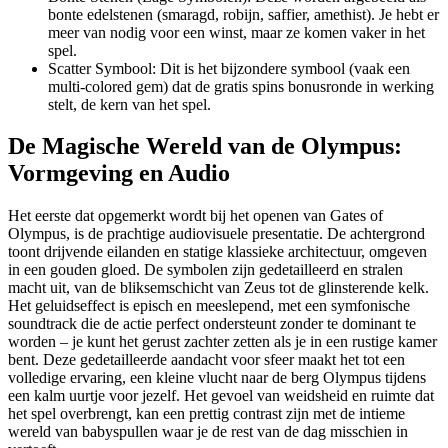
bonte edelstenen (smaragd, robijn, saffier, amethist). Je hebt er
meer van nodig voor een winst, maar ze komen vaker in het
spel.
Scatter Symbool: Dit is het bijzondere symbool (vaak een
multi-colored gem) dat de gratis spins bonusronde in werking
stelt, de kern van het spel.
De Magische Wereld van de Olympus:
Vormgeving en Audio
Het eerste dat opgemerkt wordt bij het openen van Gates of
Olympus, is de prachtige audiovisuele presentatie. De achtergrond
toont drijvende eilanden en statige klassieke architectuur, omgeven
in een gouden gloed. De symbolen zijn gedetailleerd en stralen
macht uit, van de bliksemschicht van Zeus tot de glinsterende kelk.
Het geluidseffect is episch en meeslepend, met een symfonische
soundtrack die de actie perfect ondersteunt zonder te dominant te
worden – je kunt het gerust zachter zetten als je in een rustige kamer
bent. Deze gedetailleerde aandacht voor sfeer maakt het tot een
volledige ervaring, een kleine vlucht naar de berg Olympus tijdens
een kalm uurtje voor jezelf. Het gevoel van weidsheid en ruimte dat
het spel overbrengt, kan een prettig contrast zijn met de intieme
wereld van babyspullen waar je de rest van de dag misschien in