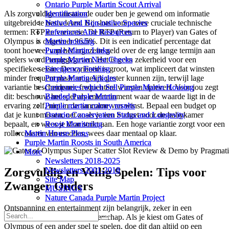
Ontario Purple Martin Scout Arrival
Ontario Purple Martin Scout Arrival
Identification
Identification
Als zorgvuldige aanstaande ouder ben je gewend om informatie
Native And Non-native Species
Native And Non-native Species
uitgebreid te bestuderen. Bij slots horen twee cruciale technische
References And Resources
References And Resources
termen: RTP en variantie. De RTP (Return to Player) van Gates of
Martin housing
Martin housing
Olympus is ongeveer 96.5%. Dit is een indicatief percentage dat
Purple Martin Links
Purple Martin Links
toont hoeveel van het ingezette geld over de erg lange termijn aan
Purple Martin Nest Checks
Purple Martin Nest Checks
spelers wordt teruggegeven. Het is geen zekerheid voor een
Emergency Feeding
Emergency Feeding
specifieke sessie. De variantie is groot, wat impliceert dat winsten
Purple Martin Articles
Purple Martin Articles
minder frequent maar mogelijk groter kunnen zijn, terwijl lage
Companies which Sell Purple Martin Housing
Companies which Sell Purple Martin Housing
variantie bescheidener, frequentere winsten oplevert. Voor jou zegt
Banded Purple Martin
Banded Purple Martin
dit: beschouw het spel als entertainment waar de waarde ligt in de
Purple martin colony results
Purple martin colony results
ervaring zelf, niet in de aanname van winst. Bepaal een budget op
Ontario Conservation Status and Longevity
Ontario Conservation Status and Longevity
dat je kunt missen, net zoals je een budget voor de babykamer
Roost Monitoring
Roost Monitoring
bepaalt, en wees je daar strikt aan. Een hoge variantie zorgt voor een
Martin House Plans
Martin House Plans
rollercoaster van emoties, wees daar mentaal op klaar.
Purple Martin Roosts in South America
Purple Martin Roosts in South America
More
More
Newsletters 2018-2025
Newsletters 2018-2025
Newsletters 2001-2018
Newsletters 2001-2018
Zorgvuldig en Veilig Spelen: Tips voor
Site Map
Site Map
Zwanger Ouders
MUSINGS
MUSINGS
Nature Canada Purple Martin Project
Nature Canada Purple Martin Project
Ontspanning en entertainment zijn belangrijk, zeker in een
bijzondere tijd als een zwangerschap. Als je kiest om Gates of
Olympus of een ander spel te spelen, doe dit dan altijd op een