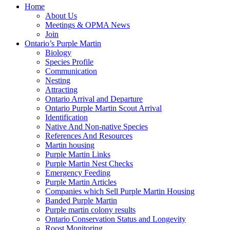
Home
About Us
Meetings & OPMA News
Join
Ontario’s Purple Martin
Biology
Species Profile
Communication
Nesting
Attracting
Ontario Arrival and Departure
Ontario Purple Martin Scout Arrival
Identification
Native And Non-native Species
References And Resources
Martin housing
Purple Martin Links
Purple Martin Nest Checks
Emergency Feeding
Purple Martin Articles
Companies which Sell Purple Martin Housing
Banded Purple Martin
Purple martin colony results
Ontario Conservation Status and Longevity
Roost Monitoring