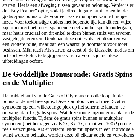
starten. Het is een afweging tussen gevaar en beloning. Verder is er
de “Buy Feature” optie, zodat je direct ingang kunt kopen tot de
gratis spins bonusronde voor een vaste multiplier van je huidige
inzet. Voor toekomstige ouders met beperkte tijd kan dit een wijze
zijn om direct het meest spannende deel van het spel te ondergaan,
maar het is cruciaal om dit enkel te doen binnen strikt van tevoren
vastgelegde grenzen. Denk aan deze opties als het uitzoeken van
een vlottere route, maar dan een waarbij je doordacht voor moet
beslissen. Mijn raad? Als starter, ga eerst bij de klassieke modus om
het spel werkelijk te begrijpen ervaren alvorens je met deze
uitbreidingen oefent.
De Goddelijke Bonusronde: Gratis Spins
en de Multiplier
Het middelpunt van de Gates of Olympus sensatie klopt in de
bonusronde met free spins. Deze start door vier of meer Scatter-
symbolen op een willekeurige plek op het scherm te landen. Je
ontvangt dan 15 gratis spins. Wat deze ronde bijzonder maakt, is de
multiplier-functie. Tijdens de gratis spins kunnen er multiplier-
symbolen (met bedragen zoals 2x, 3x, 5x, en tot wel 500x!) op de
reels verschijnen. Als er verschillende multipliers in een individuele
winst worden behaald, worden deze bij elkaar geteld en vervolgens