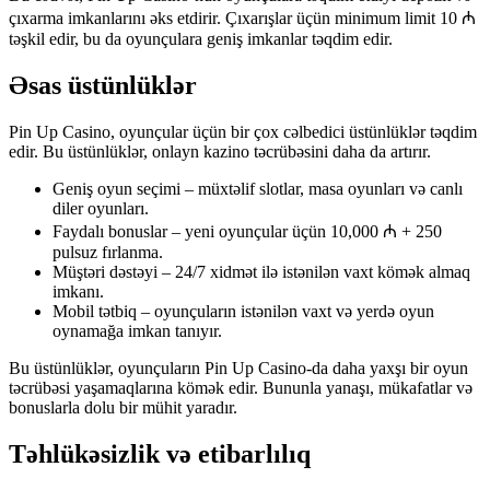
çıxarma imkanlarını əks etdirir. Çıxarışlar üçün minimum limit 10 ₼
təşkil edir, bu da oyunçulara geniş imkanlar təqdim edir.
Əsas üstünlüklər
Pin Up Casino, oyunçular üçün bir çox cəlbedici üstünlüklər təqdim
edir. Bu üstünlüklər, onlayn kazino təcrübəsini daha da artırır.
Geniş oyun seçimi – müxtəlif slotlar, masa oyunları və canlı
diler oyunları.
Faydalı bonuslar – yeni oyunçular üçün 10,000 ₼ + 250
pulsuz fırlanma.
Müştəri dəstəyi – 24/7 xidmət ilə istənilən vaxt kömək almaq
imkanı.
Mobil tətbiq – oyunçuların istənilən vaxt və yerdə oyun
oynamağa imkan tanıyır.
Bu üstünlüklər, oyunçuların Pin Up Casino-da daha yaxşı bir oyun
təcrübəsi yaşamaqlarına kömək edir. Bununla yanaşı, mükafatlar və
bonuslarla dolu bir mühit yaradır.
Təhlükəsizlik və etibarlılıq