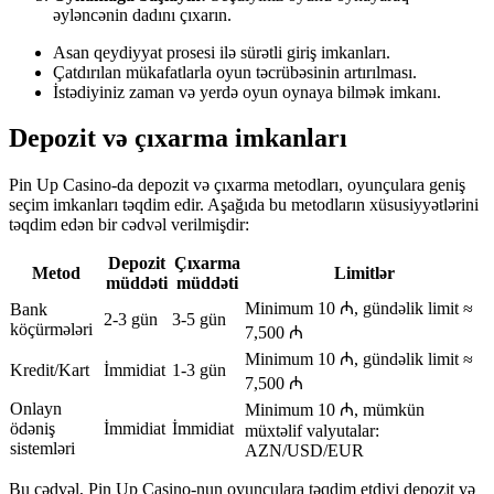
əyləncənin dadını çıxarın.
Asan qeydiyyat prosesi ilə sürətli giriş imkanları.
Çatdırılan mükafatlarla oyun təcrübəsinin artırılması.
İstədiyiniz zaman və yerdə oyun oynaya bilmək imkanı.
Depozit və çıxarma imkanları
Pin Up Casino-da depozit və çıxarma metodları, oyunçulara geniş
seçim imkanları təqdim edir. Aşağıda bu metodların xüsusiyyətlərini
təqdim edən bir cədvəl verilmişdir:
Depozit
Çıxarma
Metod
Limitlər
müddəti
müddəti
Minimum 10 ₼, gündəlik limit ≈
Bank
2-3 gün
3-5 gün
köçürmələri
7,500 ₼
Minimum 10 ₼, gündəlik limit ≈
Kredit/Kart
İmmidiat
1-3 gün
7,500 ₼
Onlayn
Minimum 10 ₼, mümkün
ödəniş
İmmidiat
İmmidiat
müxtəlif valyutalar:
sistemləri
AZN/USD/EUR
Bu cədvəl, Pin Up Casino-nun oyunçulara təqdim etdiyi depozit və