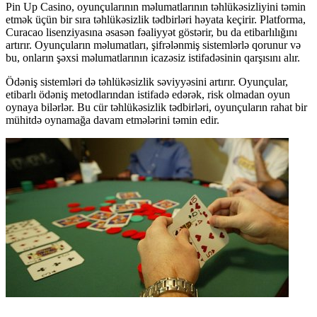
Pin Up Casino, oyunçularının məlumatlarının təhlükəsizliyini təmin
etmək üçün bir sıra təhlükəsizlik tədbirləri həyata keçirir. Platforma,
Curacao lisenziyasına əsasən fəaliyyət göstərir, bu da etibarlılığını
artırır. Oyunçuların məlumatları, şifrələnmiş sistemlərlə qorunur və
bu, onların şəxsi məlumatlarının icazəsiz istifadəsinin qarşısını alır.
Ödəniş sistemləri də təhlükəsizlik səviyyəsini artırır. Oyunçular,
etibarlı ödəniş metodlarından istifadə edərək, risk olmadan oyun
oynaya bilərlər. Bu cür təhlükəsizlik tədbirləri, oyunçuların rahat bir
mühitdə oynamağa davam etmələrini təmin edir.