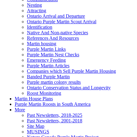
Nesting
Attracting
Ontario Arrival and Departure
Ontario Purple Martin Scout Arrival
Identification
Native And Non-native Species
References And Resources
Martin housing
Purple Martin Links
Purple Martin Nest Checks
Emergency Feeding
Purple Martin Articles
Companies which Sell Purple Martin Housing
Banded Purple Martin
Purple martin colony results
Ontario Conservation Status and Longevity
Roost Monitoring
Martin House Plans
Purple Martin Roosts in South America
More
Past Newsletters, 2018-2025
Past Newsletters, 2001-2018
Site Map
MUSINGS