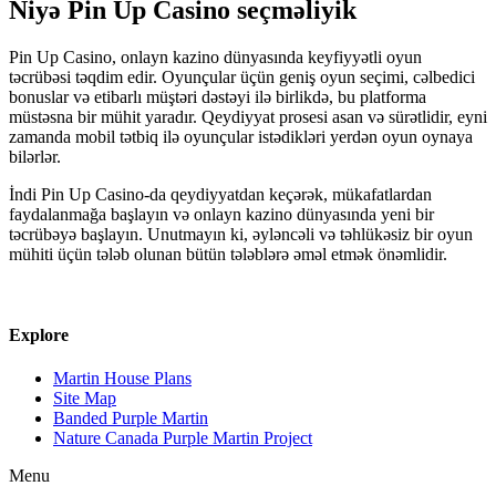
Niyə Pin Up Casino seçməliyik
Pin Up Casino, onlayn kazino dünyasında keyfiyyətli oyun
təcrübəsi təqdim edir. Oyunçular üçün geniş oyun seçimi, cəlbedici
bonuslar və etibarlı müştəri dəstəyi ilə birlikdə, bu platforma
müstəsna bir mühit yaradır. Qeydiyyat prosesi asan və sürətlidir, eyni
zamanda mobil tətbiq ilə oyunçular istədikləri yerdən oyun oynaya
bilərlər.
İndi Pin Up Casino-da qeydiyyatdan keçərək, mükafatlardan
faydalanmağa başlayın və onlayn kazino dünyasında yeni bir
təcrübəyə başlayın. Unutmayın ki, əyləncəli və təhlükəsiz bir oyun
mühiti üçün tələb olunan bütün tələblərə əməl etmək önəmlidir.
Explore
Martin House Plans
Site Map
Banded Purple Martin
Nature Canada Purple Martin Project
Menu