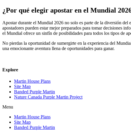
¿Por qué elegir apostar en el Mundial 202
Apostar durante el Mundial 2026 no solo es parte de la diversión del e
apostadores pueden estar mejor preparados para tomar decisiones infor
el Mundial ofrece un sinfín de posibilidades para todos los tipos de ap
No pierdas la oportunidad de sumergirte en la experiencia del Mundial
una emocionante aventura llena de oportunidades para ganar.
Explore
Martin House Plans
Site Map
Banded Purple Martin
Nature Canada Purple Martin Project
Menu
Martin House Plans
Site Map
Banded Purple Martin