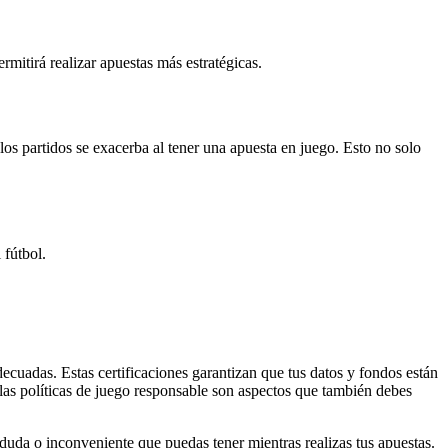
rmitirá realizar apuestas más estratégicas.
os partidos se exacerba al tener una apuesta en juego. Esto no solo
 fútbol.
decuadas. Estas certificaciones garantizan que tus datos y fondos están
 las políticas de juego responsable son aspectos que también debes
 duda o inconveniente que puedas tener mientras realizas tus apuestas.