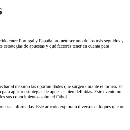
6
artido entre Portugal y España promete ser uno de los más seguidos y
 estrategias de apuestas y qué factores tener en cuenta para
echar al máximo las oportunidades que surgen durante el torneo. En
 para aplicar estrategias de apuestas bien definidas. Este evento no
es sus conocimientos sobre el fútbol.
apuestas informadas. Este artículo explorará diversos enfoques que un