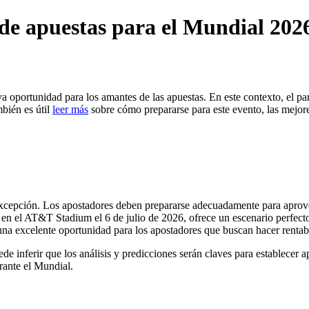
 de apuestas para el Mundial 202
eva oportunidad para los amantes de las apuestas. En este contexto, el p
mbién es útil
leer más
sobre cómo prepararse para este evento, las mejores
 excepción. Los apostadores deben prepararse adecuadamente para aprov
á en el AT&T Stadium el 6 de julio de 2026, ofrece un escenario perfecto
na excelente oportunidad para los apostadores que buscan hacer rentabl
e inferir que los análisis y predicciones serán claves para establecer 
rante el Mundial.