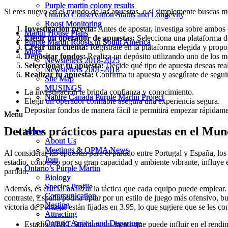
Purple martin colony results
Purple martin colony results
Si eres nuevo en el mundo de las apuestas, o si simplemente buscas me
Ontario Conservation Status and Longevity
Ontario Conservation Status and Longevity
Roost Monitoring
Roost Monitoring
Investigación previa:
Antes de apostar, investiga sobre ambos e
Martin House Plans
Martin House Plans
Elegir un operador de apuestas:
Selecciona una plataforma de
Purple Martin Roosts in South America
Purple Martin Roosts in South America
Crear una cuenta:
Regístrate en la plataforma elegida y propor
More
More
Depositar fondos:
Realiza un depósito utilizando uno de los m
Newsletters 2018-2025
Newsletters 2018-2025
Seleccionar tu apuesta:
Decide qué tipo de apuesta deseas reali
Newsletters 2001-2018
Newsletters 2001-2018
Realizar tu apuesta:
Confirma tu apuesta y asegúrate de seguir 
Site Map
Site Map
MUSINGS
MUSINGS
La investigación te brinda confianza y conocimiento.
Nature Canada Purple Martin Project
Nature Canada Purple Martin Project
Elegir un operador confiable asegura una experiencia segura.
Depositar fondos de manera fácil te permitirá empezar rápidame
Menu
Menu
Detalles prácticos para apuestas en el Mun
Home
Home
About Us
About Us
Meetings & OPMA News
Meetings & OPMA News
Al considerar las apuestas para el partido entre Portugal y España, l
Join
Join
estadio, conocido por su gran capacidad y ambiente vibrante, influye 
Ontario’s Purple Martin
Ontario’s Purple Martin
partido.
Biology
Biology
Species Profile
Species Profile
Además, es crucial analizar la táctica que cada equipo puede emplear
Communication
Communication
contraste, España podría optar por un estilo de juego más ofensivo, b
Nesting
Nesting
victoria de Portugal están fijadas en 3.95, lo que sugiere que se les c
Attracting
Attracting
Ontario Arrival and Departure
Ontario Arrival and Departure
Estadio AT&T Stadium: un factor que puede influir en el rendim