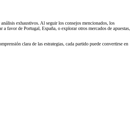
r análisis exhaustivos. Al seguir los consejos mencionados, los
r a favor de Portugal, España, o explorar otros mercados de apuestas,
mprensión clara de las estrategias, cada partido puede convertirse en