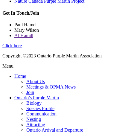
Nature Canada Purple Martin Project
Get In Touch/Join
Paul Hamel
Mary Wilson
Al Hamill
Click here
Copyright ©2023 Ontario Purple Martin Association
Menu
Home
About Us
Meetings & OPMA News
Join
Ontario’s Purple Martin
Biology
Species Profile
Communication
Nesting
Attracting
Ontario Arrival and Departure