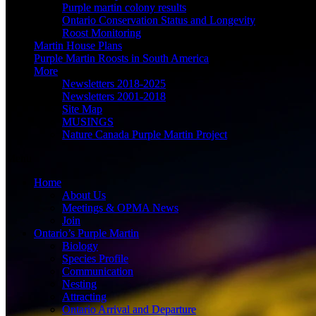
Purple martin colony results
Purple martin colony results
Ontario Conservation Status and Longevity
Ontario Conservation Status and Longevity
Roost Monitoring
Roost Monitoring
Martin House Plans
Martin House Plans
Purple Martin Roosts in South America
Purple Martin Roosts in South America
More
More
Newsletters 2018-2025
Newsletters 2018-2025
Newsletters 2001-2018
Newsletters 2001-2018
Site Map
Site Map
MUSINGS
MUSINGS
Nature Canada Purple Martin Project
Nature Canada Purple Martin Project
Menu
Menu
Home
Home
About Us
About Us
Meetings & OPMA News
Meetings & OPMA News
Join
Join
Ontario’s Purple Martin
Ontario’s Purple Martin
Biology
Biology
Species Profile
Species Profile
Communication
Communication
Nesting
Nesting
Attracting
Attracting
Ontario Arrival and Departure
Ontario Arrival and Departure