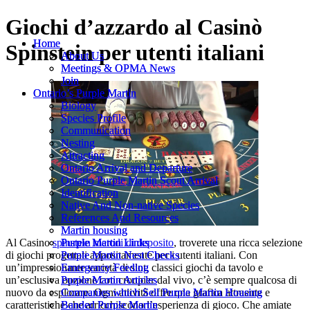
Giochi d’azzardo al Casinò
Home
Home
Spinstein per utenti italiani
About Us
About Us
Meetings & OPMA News
Meetings & OPMA News
Join
Join
Ontario’s Purple Martin
Ontario’s Purple Martin
Biology
Biology
Species Profile
Species Profile
Communication
Communication
Nesting
Nesting
Attracting
Attracting
Ontario Arrival and Departure
Ontario Arrival and Departure
Ontario Purple Martin Scout Arrival
Ontario Purple Martin Scout Arrival
Identification
Identification
Native And Non-native Species
Native And Non-native Species
References And Resources
References And Resources
Martin housing
Martin housing
Purple Martin Links
Purple Martin Links
Al Casino
spinstein metodi di deposito
, troverete una ricca selezione
Purple Martin Nest Checks
Purple Martin Nest Checks
di giochi progettati appositamente per i utenti italiani. Con
Emergency Feeding
Emergency Feeding
un’impressionante varietà di slot, classici giochi da tavolo e
Purple Martin Articles
Purple Martin Articles
un’esclusiva opzione con croupier dal vivo, c’è sempre qualcosa di
Companies which Sell Purple Martin Housing
Companies which Sell Purple Martin Housing
nuovo da esplorare. Ogni attività offre una grafica attraente e
Banded Purple Martin
Banded Purple Martin
caratteristiche che arricchiscono l’esperienza di gioco. Che amiate