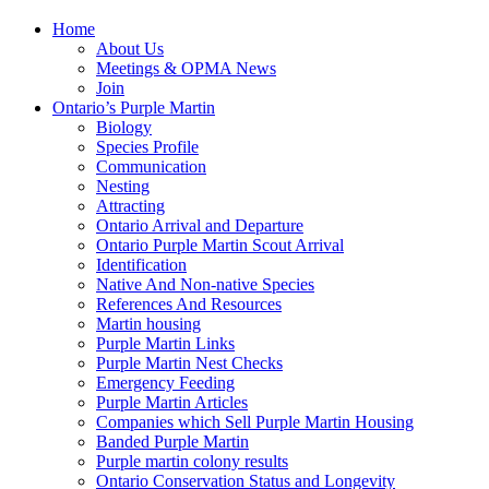
Home
About Us
Meetings & OPMA News
Join
Ontario’s Purple Martin
Biology
Species Profile
Communication
Nesting
Attracting
Ontario Arrival and Departure
Ontario Purple Martin Scout Arrival
Identification
Native And Non-native Species
References And Resources
Martin housing
Purple Martin Links
Purple Martin Nest Checks
Emergency Feeding
Purple Martin Articles
Companies which Sell Purple Martin Housing
Banded Purple Martin
Purple martin colony results
Ontario Conservation Status and Longevity