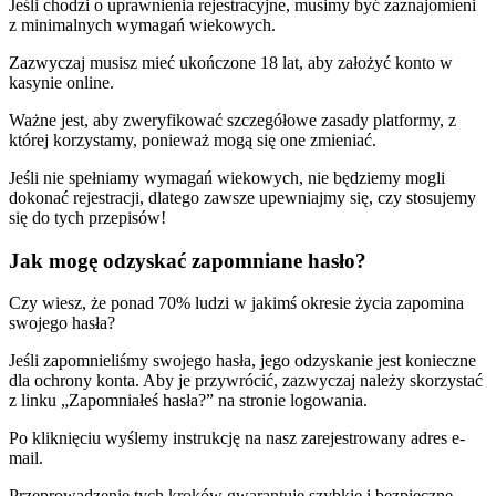
Jeśli chodzi o uprawnienia rejestracyjne, musimy być zaznajomieni
z minimalnych wymagań wiekowych.
Zazwyczaj musisz mieć ukończone 18 lat, aby założyć konto w
kasynie online.
Ważne jest, aby zweryfikować szczegółowe zasady platformy, z
której korzystamy, ponieważ mogą się one zmieniać.
Jeśli nie spełniamy wymagań wiekowych, nie będziemy mogli
dokonać rejestracji, dlatego zawsze upewniajmy się, czy stosujemy
się do tych przepisów!
Jak mogę odzyskać zapomniane hasło?
Czy wiesz, że ponad 70% ludzi w jakimś okresie życia zapomina
swojego hasła?
Jeśli zapomnieliśmy swojego hasła, jego odzyskanie jest konieczne
dla ochrony konta. Aby je przywrócić, zazwyczaj należy skorzystać
z linku „Zapomniałeś hasła?” na stronie logowania.
Po kliknięciu wyślemy instrukcję na nasz zarejestrowany adres e-
mail.
Przeprowadzenie tych kroków gwarantuje szybkie i bezpieczne