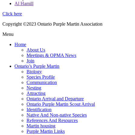
Al Hamill
Click here
Copyright ©2023 Ontario Purple Martin Association
Menu
Home
About Us
Meetings & OPMA News
Join
Ontario’s Purple Martin
Biology
Species Profile
Communication
Nesting
Attracting
Ontario Arrival and Departure
Ontario Purple Martin Scout Arrival
Identification
Native And Non-native Species
References And Resources
Martin housing
Purple Martin Links