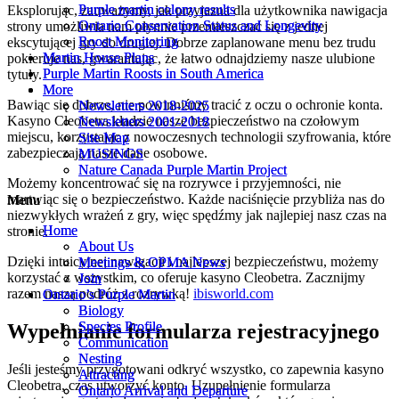
Purple martin colony results
Purple martin colony results
Eksplorując, zauważymy, jak przyjazna dla użytkownika nawigacja
Ontario Conservation Status and Longevity
Ontario Conservation Status and Longevity
strony umożliwia nam płynnie przemieszczać się z jednej
Roost Monitoring
Roost Monitoring
ekscytującej gry do drugiej. Dobrze zaplanowane menu bez trudu
Martin House Plans
Martin House Plans
pokieruje nas, gwarantując, że łatwo odnajdziemy nasze ulubione
Purple Martin Roosts in South America
Purple Martin Roosts in South America
tytuły.
More
More
Bawiąc się dobrze, nie powinniśmy tracić z oczu o ochronie konta.
Newsletters 2018-2025
Newsletters 2018-2025
Kasyno Cleobetra kładzie nasze bezpieczeństwo na czołowym
Newsletters 2001-2018
Newsletters 2001-2018
miejscu, korzystając z nowoczesnych technologii szyfrowania, które
Site Map
Site Map
zabezpieczają nasze dane osobowe.
MUSINGS
MUSINGS
Nature Canada Purple Martin Project
Nature Canada Purple Martin Project
Możemy koncentrować się na rozrywce i przyjemności, nie
martwiąc się o bezpieczeństwo. Każde naciśnięcie przybliża nas do
Menu
Menu
niezwykłych wrażeń z gry, więc spędźmy jak najlepiej nasz czas na
Home
Home
stronie.
About Us
About Us
Dzięki intuicyjnej nawigacji i najlepszej bezpieczeństwu, możemy
Meetings & OPMA News
Meetings & OPMA News
korzystać z wszystkim, co oferuje kasyno Cleobetra. Zacznijmy
Join
Join
razem naszą podróż z rozrywką!
ibisworld.com
Ontario’s Purple Martin
Ontario’s Purple Martin
Biology
Biology
Species Profile
Species Profile
Wypełnianie formularza rejestracyjnego
Communication
Communication
Nesting
Nesting
Jeśli jesteśmy przygotowani odkryć wszystko, co zapewnia kasyno
Attracting
Attracting
Cleobetra, czas utworzyć konto. Uzupełnienie formularza
Ontario Arrival and Departure
Ontario Arrival and Departure