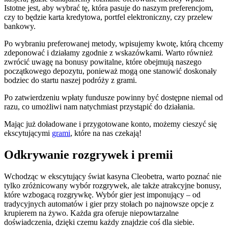
Istotne jest, aby wybrać tę, która pasuje do naszym preferencjom,
czy to będzie karta kredytowa, portfel elektroniczny, czy przelew
bankowy.
Po wybraniu preferowanej metody, wpisujemy kwotę, którą chcemy
zdeponować i działamy zgodnie z wskazówkami. Warto również
zwrócić uwagę na bonusy powitalne, które obejmują naszego
początkowego depozytu, ponieważ mogą one stanowić doskonały
bodziec do startu naszej podróży z grami.
Po zatwierdzeniu wpłaty fundusze powinny być dostępne niemal od
razu, co umożliwi nam natychmiast przystąpić do działania.
Mając już doładowane i przygotowane konto, możemy cieszyć się
ekscytującymi
grami
, które na nas czekają!
Odkrywanie rozgrywek i premii
Wchodząc w ekscytujący świat kasyna Cleobetra, warto poznać nie
tylko zróżnicowany wybór rozgrywek, ale także atrakcyjne bonusy,
które wzbogacą rozgrywkę. Wybór gier jest imponujący – od
tradycyjnych automatów i gier przy stołach po najnowsze opcje z
krupierem na żywo. Każda gra oferuje niepowtarzalne
doświadczenia, dzięki czemu każdy znajdzie coś dla siebie.