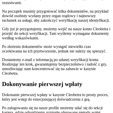
oszustwami.
Na początek musimy przygotować kilka dokumentów, na przykład
dowód osobisty wydany przez organ rządowy i najnowszy
rachunek za usługi, aby zakończyć weryfikację naszej identyfikacji.
Gdy już je przygotujemy, możemy wejść na nasze konto Cleobetra i
przejść do sekcji weryfikacji. Tam wyślemy wymagane dokumenty
według wskazówkami.
Po złożeniu dokumentów może wystąpić niewielki czas
oczekiwania na ich przetworzenie, jednak nie należy się spieszyć.
Dostaniemy e-mail z informacją po udanej weryfikacji konta.
Realizując ten krok, gwarantujemy bezpieczeństwo i radość z gry,
umożliwiając nam koncentrować się na zabawie w kasynie
Cleobetra.
Dokonywanie pierwszej wpłaty
Dokonanie pierwszej wpłaty w kasynie Cleobetra to prosty proces,
który jest wstęp do emocjonującej doświadczenia z grą.
Po zalogowaniu się na nasze profile możemy udać się do sekcji
kasjera, gdzie odnajdziemy rozmaite oferowane metody wpłat.