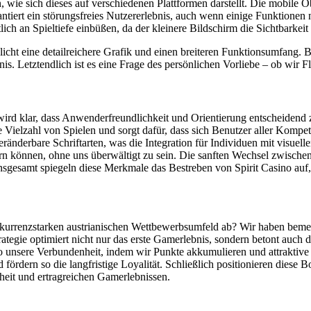
n, wie sich dieses auf verschiedenen Plattformen darstellt. Die mobile 
ntiert ein störungsfreies Nutzererlebnis, auch wenn einige Funktionen 
lich an Spieltiefe einbüßen, da der kleinere Bildschirm die Sichtbarkei
cht eine detailreichere Grafik und einen breiteren Funktionsumfang. B
is. Letztendlich ist es eine Frage des persönlichen Vorliebe – ob wir Fl
ird klar, dass Anwenderfreundlichkeit und Orientierung entscheidend 
e Vielzahl von Spielen und sorgt dafür, dass sich Benutzer aller Kompe
derbare Schriftarten, was die Integration für Individuen mit visuelle
rn können, ohne uns überwältigt zu sein. Die sanften Wechsel zwischen
sgesamt spiegeln diese Merkmale das Bestreben von Spirit Casino auf, 
kurrenzstarken austrianischen Wettbewerbsumfeld ab? Wir haben bemer
tegie optimiert nicht nur das erste Gamerlebnis, sondern betont auch da
o unsere Verbundenheit, indem wir Punkte akkumulieren und attraktiv
rdern so die langfristige Loyalität. Schließlich positionieren diese 
heit und ertragreichen Gamerlebnissen.