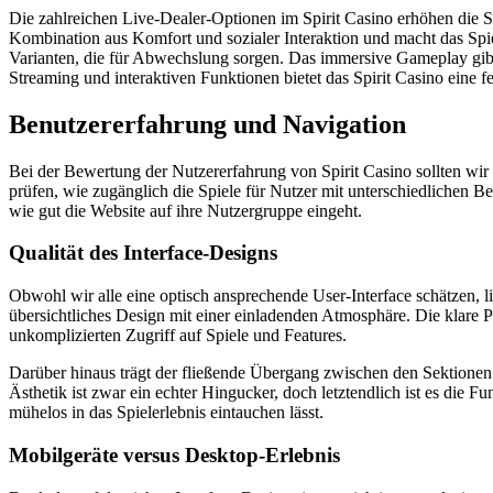
Die zahlreichen Live-Dealer-Optionen im Spirit Casino erhöhen die Sp
Kombination aus Komfort und sozialer Interaktion und macht das Spiel
Varianten, die für Abwechslung sorgen. Das immersive Gameplay gibt d
Streaming und interaktiven Funktionen bietet das Spirit Casino eine 
Benutzererfahrung und Navigation
Bei der Bewertung der Nutzererfahrung von Spirit Casino sollten wi
prüfen, wie zugänglich die Spiele für Nutzer mit unterschiedlichen B
wie gut die Website auf ihre Nutzergruppe eingeht.
Qualität des Interface-Designs
Obwohl wir alle eine optisch ansprechende User-Interface schätzen, l
übersichtliches Design mit einer einladenden Atmosphäre. Die klare P
unkomplizierten Zugriff auf Spiele und Features.
Darüber hinaus trägt der fließende Übergang zwischen den Sektionen z
Ästhetik ist zwar ein echter Hingucker, doch letztendlich ist es die F
mühelos in das Spielerlebnis eintauchen lässt.
Mobilgeräte versus Desktop-Erlebnis