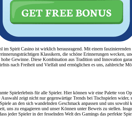
l im Spirit Casino ist wirklich herausragend. Mit einem faszinierenden 
 erinnerungsträchtigen Klassikern, die schöne Erinnerungen wecken, u
f hohe Gewinne. Diese Kombination aus Tradition und Innovation garant
rfnis nach Freiheit und Vielfalt und ermöglichen es uns, zahlreiche Mö
amte Spielerlebnis für alle Spieler. Hier können wir eine Palette von 
 Auswahl zeigt nicht nur gegenwärtige Trends bei Tischspielen wider, so
e Spiele an den sich wandelnden Geschmack anpassen und uns sowohl ko
heit, uns zu engagieren und unser Können unter Beweis zu stellen. Insg
ss jeder Spieler in der fesselnden Welt des Gamings das perfekte Spiel