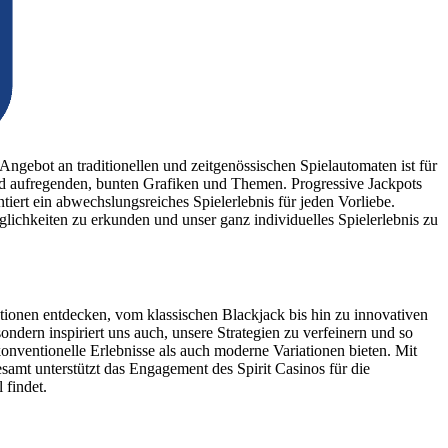
Angebot an traditionellen und zeitgenössischen Spielautomaten ist für
nd aufregenden, bunten Grafiken und Themen. Progressive Jackpots
iert ein abwechslungsreiches Spielerlebnis für jeden Vorliebe.
glichkeiten zu erkunden und unser ganz individuelles Spielerlebnis zu
Optionen entdecken, vom klassischen Blackjack bis hin zu innovativen
ndern inspiriert uns auch, unsere Strategien zu verfeinern und so
nventionelle Erlebnisse als auch moderne Variationen bieten. Mit
esamt unterstützt das Engagement des Spirit Casinos für die
 findet.