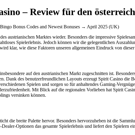
asino – Review für den österreic
en des austrianischen Marktes wieder. Besonders die impressive Spieles
 nahtloses Spielerlebnis. Jedoch können wir die gelegentlichen Auszahl
s wird klar, wie diese Faktoren unseren allgemeinen Eindruck von di
e insbesondere auf den austrianischen Markt zugeschnitten ist. Besonde
ten. Dank des benutzerfreundlichen Layouts erzeugt Spirit Casino die 
n verschiedenen Spielen und sorgen so für anhaltendes Gaming-Vergnüg
erzufriedenheit. Mit Blick auf die regionalen Vorlieben hat Spirit Cas
blings versinken können.
sticht die breite Palette hervor. Besonders hervorzuheben ist die Sammlu
e-Dealer-Optionen das gesamte Spielerlebnis und liefert den Spielern e