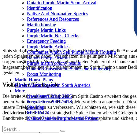
Ontario Purple Martin Scout Arrival
Ontario Purple Martin Scout Arrival
Identification
Identification
Native And Non-native Species
Native And Non-native Species
References And Resources
References And Resources
Martin housing
Martin housing
Purple Martin Links
Purple Martin Links
Purple Martin Nest Checks
Purple Martin Nest Checks
Emergency Feeding
Emergency Feeding
Purple Martin Articles
Purple Martin Articles
Slots sind oft ein Kernstück jedes Casino-Erlebnisses, und die Auswah
Companies which Sell Purple Martin Housing
Companies which Sell Purple Martin Housing
jeden Spieler etwas dabei. Wir schätzen die gelungene Mischung aus
Banded Purple Martin
Banded Purple Martin
sorgen zusätzlich für Nervenkitzel und bieten Spielern die Chance au
Purple martin colony results
Purple martin colony results
Insgesamt befriedigen die Spielautomaten im Spirit Casino unser Bedü
Ontario Conservation Status and Longevity
Ontario Conservation Status and Longevity
gestalten.
Roost Monitoring
Roost Monitoring
Martin House Plans
Martin House Plans
Vielfalt der Tischspiele
Purple Martin Roosts in South America
Purple Martin Roosts in South America
More
More
Newsletters 2018-2025
Newsletters 2018-2025
Die breite Auswahl an Tischspielen im Spirit Casino erweitert das ges
Newsletters 2001-2018
Newsletters 2001-2018
neuen Varianten, die verschiedene Spielervorlieben ansprechen. Diese
Site Map
Site Map
unsere Erfolgschancen zu verbessern. Wir schätzen es, wie sich dies
MUSINGS
MUSINGS
dedizierten Bereichen für strategische Spiele finden wir viel Gelegen
Nature Canada Purple Martin Project
Nature Canada Purple Martin Project
Bandbreite der Tischspiele eine umfassende Atmosphäre und sichert, da
Live-Händleroptionen