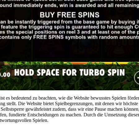
ist es bedeutend zu beachten, wie die Website bewusstes Spielen förder
ügung stellt. Die Website bietet Spielbegrenzungen, mit denen wir höch
Selbstsperre gewährleistet zudem, dass wir eine Pause machen können, w
en, fundierte Entscheidungen zu machen. Durch die Umsetzung dieser V
twortungsvollen Spielen.