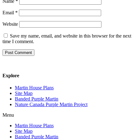
Name
*
Email
*
Website
Save my name, email, and website in this browser for the next
time I comment.
Explore
Martin House Plans
Site Map
Banded Purple Martin
Nature Canada Purple Martin Project
Menu
Martin House Plans
Site Map
Banded Purple Martin