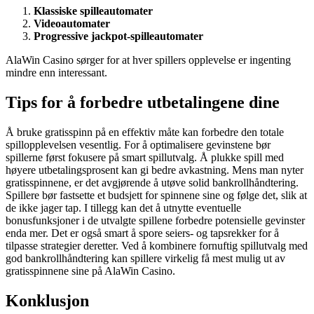
Klassiske spilleautomater
Videoautomater
Progressive jackpot-spilleautomater
AlaWin Casino sørger for at hver spillers opplevelse er ingenting
mindre enn interessant.
Tips for å forbedre utbetalingene dine
Å bruke gratisspinn på en effektiv måte kan forbedre den totale
spillopplevelsen vesentlig. For å optimalisere gevinstene bør
spillerne først fokusere på smart spillutvalg. Å plukke spill med
høyere utbetalingsprosent kan gi bedre avkastning. Mens man nyter
gratisspinnene, er det avgjørende å utøve solid bankrollhåndtering.
Spillere bør fastsette et budsjett for spinnene sine og følge det, slik at
de ikke jager tap. I tillegg kan det å utnytte eventuelle
bonusfunksjoner i de utvalgte spillene forbedre potensielle gevinster
enda mer. Det er også smart å spore seiers- og tapsrekker for å
tilpasse strategier deretter. Ved å kombinere fornuftig spillutvalg med
god bankrollhåndtering kan spillere virkelig få mest mulig ut av
gratisspinnene sine på AlaWin Casino.
Konklusjon