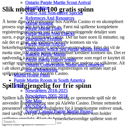
Ontario Purple Martin Scout Arrival
Ontario Purple Martin Scout Arrival
Identification
Identification
Slik mottar du 100 gratis spinn
Native And Non-native Species
Native And Non-native Species
References And Resources
References And Resources
Å hente dine 100 gratisspinn hos AlaWin Casino er en ukomplisert
Martin housing
Martin housing
prosess som alle kan ha glede av. Først må spillerne komplettere
Purple Martin Links
Purple Martin Links
registreringsprosessen ved å oppgi grunnleggende detaljer som
Purple Martin Nest Checks
Purple Martin Nest Checks
navn, e-post og foretrukket valuta. Det tar bare noen få minutter, og
Emergency Feeding
Emergency Feeding
når det er gjort, må spillerne bekrefte kontoen sin via
Purple Martin Articles
Purple Martin Articles
bekreftelseslenken som er sendt til e-posten deres. Etter det vil de
Companies which Sell Purple Martin Housing
Companies which Sell Purple Martin Housing
motta sine 100 gratis spinn umiddelbart kreditert kontoen sin. Det er
Banded Purple Martin
Banded Purple Martin
nødvendig å merke seg at disse frie spinnene som regel er knyttet til
Purple martin colony results
Purple martin colony results
særlige spilleautomater, så spillere bør lese reglene og vilkårene. Alt
Ontario Conservation Status and Longevity
Ontario Conservation Status and Longevity
i alt sikrer denne ukompliserte registreringen en sømløs start på
Roost Monitoring
Roost Monitoring
spillopplevelsen hos AlaWin Casino.
Martin House Plans
Martin House Plans
Purple Martin Roosts in South America
Purple Martin Roosts in South America
Spill tilgjengelig for frie spinn
More
More
Newsletters 2018-2025
Newsletters 2018-2025
Newsletters 2001-2018
Newsletters 2001-2018
Spillere kan forvente et variert utvalg av spennende spill når de
Site Map
Site Map
anvender gratisspinnene sine på AlaWin Casino. Denne nettstedet
MUSINGS
MUSINGS
presenterer en mengde muligheter for å imøtekomme enhver smak,
Nature Canada Purple Martin Project
Nature Canada Purple Martin Project
med særlig vekt på engasjerende spilleautomater som holder
spillerne oppslukt. Blant de bemerkelsesverdige spillene som er
åpne, kan spillere finne: