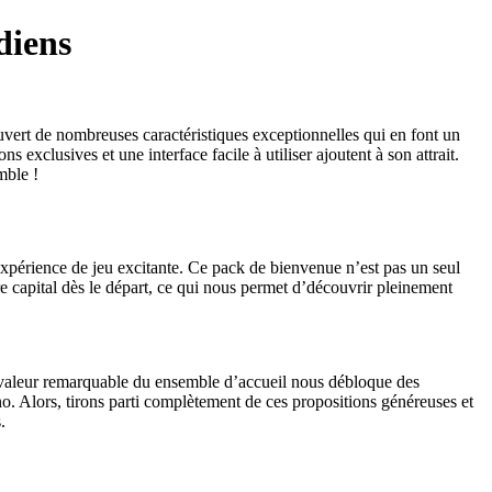
diens
ert de nombreuses caractéristiques exceptionnelles qui en font un
exclusives et une interface facile à utiliser ajoutent à son attrait.
mble !
périence de jeu excitante. Ce pack de bienvenue n’est pas un seul
tre capital dès le départ, ce qui nous permet d’découvrir pleinement
a valeur remarquable du ensemble d’accueil nous débloque des
o. Alors, tirons parti complètement de ces propositions généreuses et
.