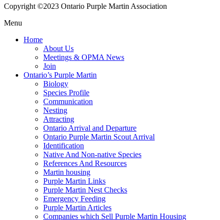
Copyright ©2023 Ontario Purple Martin Association
Menu
Home
About Us
Meetings & OPMA News
Join
Ontario’s Purple Martin
Biology
Species Profile
Communication
Nesting
Attracting
Ontario Arrival and Departure
Ontario Purple Martin Scout Arrival
Identification
Native And Non-native Species
References And Resources
Martin housing
Purple Martin Links
Purple Martin Nest Checks
Emergency Feeding
Purple Martin Articles
Companies which Sell Purple Martin Housing