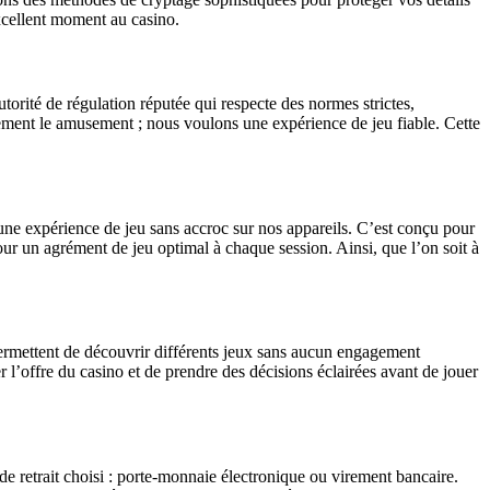
xcellent moment au casino.
torité de régulation réputée qui respecte des normes strictes,
ement le amusement ; nous voulons une expérience de jeu fiable. Cette
une expérience de jeu sans accroc sur nos appareils. C’est conçu pour
r un agrément de jeu optimal à chaque session. Ainsi, que l’on soit à
permettent de découvrir différents jeux sans aucun engagement
 l’offre du casino et de prendre des décisions éclairées avant de jouer
 retrait choisi : porte-monnaie électronique ou virement bancaire.