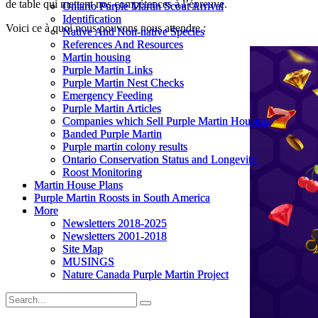
de table qui mettent nos compétences à l’épreuve.
Ontario Purple Martin Scout Arrival
Ontario Purple Martin Scout Arrival
Identification
Identification
Voici ce à quoi nous pouvons nous attendre :
Native And Non-native Species
Native And Non-native Species
References And Resources
References And Resources
Martin housing
Martin housing
Purple Martin Links
Purple Martin Links
Purple Martin Nest Checks
Purple Martin Nest Checks
Emergency Feeding
Emergency Feeding
Purple Martin Articles
Purple Martin Articles
Companies which Sell Purple Martin Housing
Companies which Sell Purple Martin Housing
Banded Purple Martin
Banded Purple Martin
Purple martin colony results
Purple martin colony results
Ontario Conservation Status and Longevity
Ontario Conservation Status and Longevity
Roost Monitoring
Roost Monitoring
Martin House Plans
Martin House Plans
Purple Martin Roosts in South America
Purple Martin Roosts in South America
More
More
Newsletters 2018-2025
Newsletters 2018-2025
Newsletters 2001-2018
Newsletters 2001-2018
Site Map
Site Map
MUSINGS
MUSINGS
Nature Canada Purple Martin Project
Nature Canada Purple Martin Project