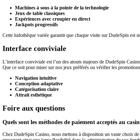
Machines à sous à la pointe de la technologie
Jeux de table classiques
Expériences avec croupier en direct
Jackpots progressifs
Cette ludothèque variée garantit que chaque visite sur DudeSpin est no
Interface conviviale
L’interface conviviale est l’un des atouts majeurs de DudeSpin Casino 
Que ce soit pour miser sur nos jeux préférés ou vérifier les promotions, 
Navigation intuitive
Conception adaptative
Catégorisation claire
Attrait esthétique
Foire aux questions
Quels sont les méthodes de paiement acceptés au casi
Chez DudeSpin Casino, nous mettons à disposition un vaste choix de mo
procurant ainsi une large flexibilité dans la administration de vos fon