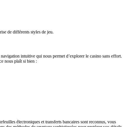
se de différents styles de jeu.
avigation intuitive qui nous permet d’explorer le casino sans effort.
e nous plaît si bien :
euilles électroniques et transferts bancaires sont reconnus, vous
oyons des méthodes de cryptage sophistiquées pour protéger vos détails