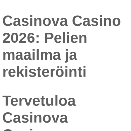
Casinova Casino
2026: Pelien
maailma ja
rekisteröinti
Tervetuloa
Casinova