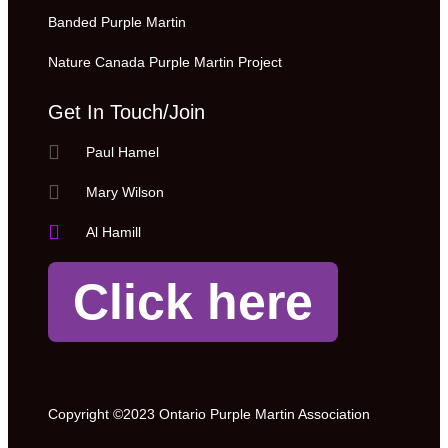
Banded Purple Martin
Nature Canada Purple Martin Project
Get In Touch/Join
Paul Hamel
Mary Wilson
Al Hamill
Click here
Copyright ©2023 Ontario Purple Martin Association