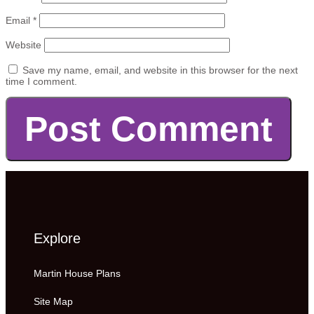
Email
*
Website
Save my name, email, and website in this browser for the next
time I comment.
Explore
Martin House Plans
Site Map