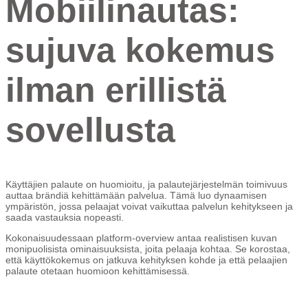
Mobiilinautas:
sujuva kokemus
ilman erillistä
sovellusta
Käyttäjien palaute on huomioitu, ja palautejärjestelmän toimivuus
auttaa brändiä kehittämään palvelua. Tämä luo dynaamisen
ympäristön, jossa pelaajat voivat vaikuttaa palvelun kehitykseen ja
saada vastauksia nopeasti.
Kokonaisuudessaan platform-overview antaa realistisen kuvan
monipuolisista ominaisuuksista, joita pelaaja kohtaa. Se korostaa,
että käyttökokemus on jatkuva kehityksen kohde ja että pelaajien
palaute otetaan huomioon kehittämisessä.