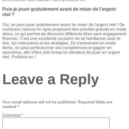
Puis-je jouer gratuitement avant de miser de l’argent
réel ?
Oui, on peut jouer gratuitement avant de miser de l’argent réel ! De
nombreux casinos en ligne proposent des activités gratuits en mode
démo, ce qui permet de découvrir différents titres sans engagement
financier. C’est une excellente occasion de se familiariser avec le
titre, les instructions et les stratégies. En s’entraînant en mode
démo, on peut perfectionner ses compétences et gagner en
assurance, afin d’être prêt lorsqu’on décidera de jouer en argent
réel. Profitons-en !
Leave a Reply
Your email address will not be published.
Required fields are
marked
*
Comment
*