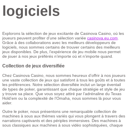
logiciels
Explorons la sélection de jeux excitante de Casinova Casino, où les
joueurs peuvent profiter d’une sélection variée
casinova.eu.com
.
Grâce à des collaborations avec les meilleurs développeurs de
logiciels, nous sommes certains de trouver certains des meilleurs
jeux disponibles. De plus, l’expérience de jeu mobile nous permet
de jouer à nos jeux préférés n’importe où et n’importe quand.
Collection de jeux diversifiée
Chez Casinova Casino, nous sommes heureux d’offrir à nos joueurs
une vaste collection de jeux qui satisfont à tous les goûts et à toutes
les préférences. Notre sélection diversifiée inclut un large éventail
de types de poker, garantissant que chaque stratégie et style de jeu
y trouve sa place. Que vous soyez attiré par l’adrénaline du Texas
Hold’em ou la complexité de l’Omaha, nous sommes là pour vous
aider.
Outre le poker, nous présentons une remarquable collection de
machines à sous aux thèmes variés qui vous plongent à travers des
narrations captivants et des périples immersives. Des machines à
sous classiques aux machines à sous vidéo sophistiquées, chaque