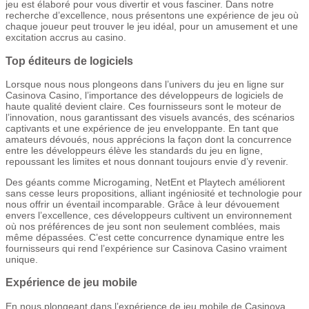
jeu est élaboré pour vous divertir et vous fasciner. Dans notre
recherche d’excellence, nous présentons une expérience de jeu où
chaque joueur peut trouver le jeu idéal, pour un amusement et une
excitation accrus au casino.
Top éditeurs de logiciels
Lorsque nous nous plongeons dans l’univers du jeu en ligne sur
Casinova Casino, l’importance des développeurs de logiciels de
haute qualité devient claire. Ces fournisseurs sont le moteur de
l’innovation, nous garantissant des visuels avancés, des scénarios
captivants et une expérience de jeu enveloppante. En tant que
amateurs dévoués, nous apprécions la façon dont la concurrence
entre les développeurs élève les standards du jeu en ligne,
repoussant les limites et nous donnant toujours envie d’y revenir.
Des géants comme Microgaming, NetEnt et Playtech améliorent
sans cesse leurs propositions, alliant ingéniosité et technologie pour
nous offrir un éventail incomparable. Grâce à leur dévouement
envers l’excellence, ces développeurs cultivent un environnement
où nos préférences de jeu sont non seulement comblées, mais
même dépassées. C’est cette concurrence dynamique entre les
fournisseurs qui rend l’expérience sur Casinova Casino vraiment
unique.
Expérience de jeu mobile
En nous plongeant dans l’expérience de jeu mobile de Casinova