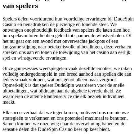
van spelers
Spelers delen voortdurend hun voordelige ervaringen bij DudeSpin
Casino en benadrukken de plezierige en lonende sfeer. We
ontvangen onophoudelijk feedback van spelers die laten zien hoe
hun spelavonturen hebben geleid tot spannende winstverhalen. Of
het nu gaat om een avond met onverwachte jackpots of een
langzame stijging naar betekenisvolle uitbetalingen, deze verhalen
spreken ons aan en tonen de toewijding van het casino aan eerlijk
spel en winstgevende ervaringen.
Onze gamesessies weerspiegelen vaak dezelfde emoties; we raken
volledig ondergedompeld in een breed aanbod aan spellen die aan
ieders smaak voldoen, wat ons genot alleen maar vergroot.
Opmerkelijk is dat spelers DudeSpin waarderen voor de snelle
uitbetalingen, wat bijdraagt aan de algehele tevredenheid. Ze
waarderen de attente klantenservice die elk bezoek individueel
maakt.
Elk succesverhaal dat we tegenkomen, motiveert ons om nieuwe
strategieën te verkennen en ons potentieel maximaal te benutten.
Samen kunnen we onze weg naar de overwinning banen en de
sensatie delen die DudeSpin Casino keer op keer biedt.