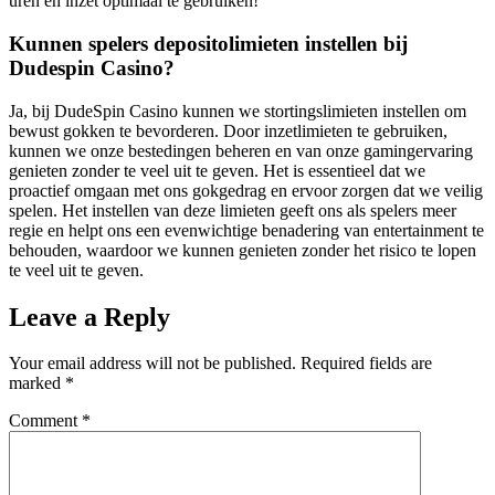
uren en inzet optimaal te gebruiken!
Kunnen spelers depositolimieten instellen bij
Dudespin Casino?
Ja, bij DudeSpin Casino kunnen we stortingslimieten instellen om
bewust gokken te bevorderen. Door inzetlimieten te gebruiken,
kunnen we onze bestedingen beheren en van onze gamingervaring
genieten zonder te veel uit te geven. Het is essentieel dat we
proactief omgaan met ons gokgedrag en ervoor zorgen dat we veilig
spelen. Het instellen van deze limieten geeft ons als spelers meer
regie en helpt ons een evenwichtige benadering van entertainment te
behouden, waardoor we kunnen genieten zonder het risico te lopen
te veel uit te geven.
Leave a Reply
Your email address will not be published.
Required fields are
marked
*
Comment
*