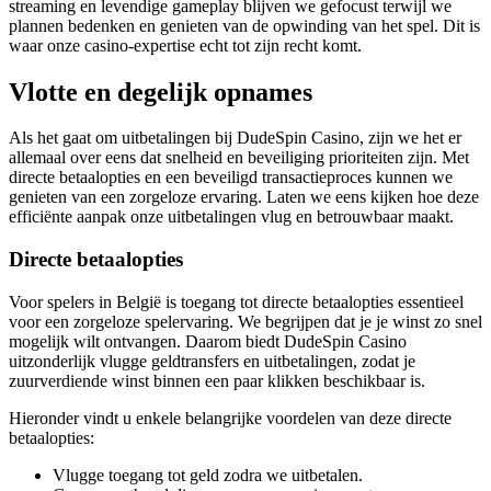
streaming en levendige gameplay blijven we gefocust terwijl we
plannen bedenken en genieten van de opwinding van het spel. Dit is
waar onze casino-expertise echt tot zijn recht komt.
Vlotte en degelijk opnames
Als het gaat om uitbetalingen bij DudeSpin Casino, zijn we het er
allemaal over eens dat snelheid en beveiliging prioriteiten zijn. Met
directe betaalopties en een beveiligd transactieproces kunnen we
genieten van een zorgeloze ervaring. Laten we eens kijken hoe deze
efficiënte aanpak onze uitbetalingen vlug en betrouwbaar maakt.
Directe betaalopties
Voor spelers in België is toegang tot directe betaalopties essentieel
voor een zorgeloze spelervaring. We begrijpen dat je je winst zo snel
mogelijk wilt ontvangen. Daarom biedt DudeSpin Casino
uitzonderlijk vlugge geldtransfers en uitbetalingen, zodat je
zuurverdiende winst binnen een paar klikken beschikbaar is.
Hieronder vindt u enkele belangrijke voordelen van deze directe
betaalopties:
Vlugge toegang tot geld zodra we uitbetalen.