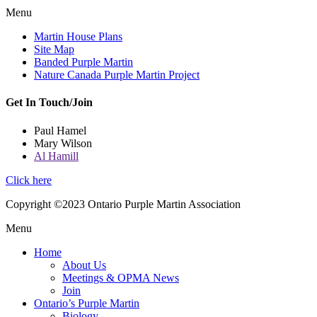
Menu
Martin House Plans
Site Map
Banded Purple Martin
Nature Canada Purple Martin Project
Get In Touch/Join
Paul Hamel
Mary Wilson
Al Hamill
Click here
Copyright ©2023 Ontario Purple Martin Association
Menu
Home
About Us
Meetings & OPMA News
Join
Ontario’s Purple Martin
Biology