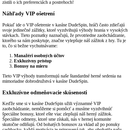
zistili o ich preferenciách a postrehoch!
Náhľady VIP ošetrení
Pokiaľ ide o VIP ošetrenie v kasíne DudeSpin, hráči často zdieľajú
svoje jedinečné zážitky, ktoré vyzdvihujú výhody hrania v vysokých
stávkach. Tieto poznatky naznačujú, že prvotriedne zaobchádzanie,
ktorého sa nám poskytuje, značne vylepšuje náš zážitok z hry. Tu je
to, čo si bežne vychutnávame:
Manažéri osobných účtov
Exkluzívny prístup
Bonusy na mieru
Tieto VIP výhody transformujú naše štandardné herné sedenia na
mimoriadne dobrodružstvá v kasíne DudeSpin.
Exkluzívne odmeňovacie skúsenosti
Keďže sme si v kasíne DudeSpin užili významné VIP
zaobchádzanie, nemôžeme si pomôcť a musíme vyzdvihnúť
špeciálne bonusy, ktoré ešte viac zlepšujú náš herný zážitok.
Špeciálne odmeny, ktoré sme získali, nás v hernej komunite
skutočne odlišujú. Od bohatých bonusov za vklad až po ponuky
cashbacku, každá motivácia je pripravená tak, aby obohatila našu