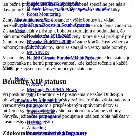
Purple martin colony results
Purple martin colony results
len bežné propagačné akcie; sú prispôsobené špeciálne pre nás a
Ontario Conservation Status and Longevity
Ontario Conservation Status and Longevity
dávajú hmatateľné odmeny, ktoré zlepšujú naše herné zážitky.
Roost Monitoring
Roost Monitoring
Martin House Plans
Martin House Plans
Zamyslite sa nad tom, že dostanete vyššie bonusy za vklad,
Purple Martin Roosts in South America
Purple Martin Roosts in South America
personalizované ponuky cashbacku a špeciálne roztočenia zadarmo.
More
More
Získame špeciálny prístup k bohatým turnajom a podujatiam, čo
Newsletters 2018-2025
Newsletters 2018-2025
nám umožňuje súťažiť o významné ceny, ktoré nie sú prístupné pre
Newsletters 2001-2018
Newsletters 2001-2018
štandardných členov. Ďalej často dostávame kratšie časy výberu a
Site Map
Site Map
odborných správcov účtov, ktorí sa starajú o všetky naše potreby.
MUSINGS
MUSINGS
V podstate, byť VIP členom v kasíne DudeSpin nie je len status; je
Nature Canada Purple Martin Project
Nature Canada Purple Martin Project
to pozvánka na hernú prepracovanosť, kde každé točenie a každá
Menu
Menu
stávka je zlepšená naším výnimočným statusom.
Home
Home
Benefity VIP statusu
About Us
About Us
Meetings & OPMA News
Meetings & OPMA News
Pri preskúmavaní benefitov VIP postavenia v kasíne DudeSpin
Join
Join
objavíme, ako zlepšuje náš hráčsky zážitok. Vďaka zdokonaleným
Ontario’s Purple Martin
Ontario’s Purple Martin
vernostným programom a prispôsobeným správcom účtov si
Biology
Biology
môžeme vychutnávať služby šité na mieru a rozšírené výhody.
Species Profile
Species Profile
Navyše, jedinečné propagačné podujatia a udalosti robia náš čas v
Communication
Communication
kasíne ešte vzrušujúcejším.
Nesting
Nesting
Attracting
Attracting
Zdokonalené vernostné programy
Ontario Arrival and Departure
Ontario Arrival and Departure