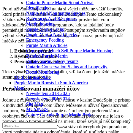
Ontario Purple Martin Scout Arrival
Ontario Purple Martin Scout Arrival
Identification
Identification
Popri užívaní si napätia z hrania si všetci môžeme vážiť benefity,
Native And Non-native Species
Native And Non-native Species
ktoré prináša VIP status v kasíne DudeSpin. Tento zdokonalený
References And Resources
References And Resources
zážitok nám ponúka výnimočné výhody prostredníctvom
Martin housing
Martin housing
zdokonalených lojalitných programov, kde sa lojalitné body
Purple Martin Links
Purple Martin Links
premieňajú na skutočné výhody. Postupným zvyšovaním stupňov
Purple Martin Nest Checks
Purple Martin Nest Checks
výhod získavame unikátne benefity, ktoré naozaj pozdvihujú náš
Emergency Feeding
Emergency Feeding
hráčsky zážitok.
Purple Martin Articles
Purple Martin Articles
Companies which Sell Purple Martin Housing
Companies which Sell Purple Martin Housing
Exkluzívne prémie
Banded Purple Martin
Banded Purple Martin
Rýchlejšie transakcie
Purple martin colony results
Purple martin colony results
Personalizované eventy
Ontario Conservation Status and Longevity
Ontario Conservation Status and Longevity
Tieto výhody zvyšujú našu lojalitu, vďaka čomu je každé hráčske
Roost Monitoring
Roost Monitoring
stretnutie obohacujúcejšie.
Martin House Plans
Martin House Plans
Purple Martin Roosts in South America
Purple Martin Roosts in South America
Personalizovaní manažéri účtov
More
More
Newsletters 2018-2025
Newsletters 2018-2025
Newsletters 2001-2018
Newsletters 2001-2018
Jednou z najväčších výhod VIP statusu v kasíne DudeSpin je prístup
Site Map
Site Map
k individuálnym správcom účtov. Môžeme si užívať špecializovanú
MUSINGS
MUSINGS
podporu, ktorá opravdu rozumie našim herným preferenciám a
Nature Canada Purple Martin Project
Nature Canada Purple Martin Project
osobným cieľom. Táto úroveň individuálnej podpory nie je len o
pomoci; ide o tvorbu stratégií na mieru, ktoré zvyšujú náš kompletný
herný zážitok. Náš správca účtu sa stáva dôveryhodným poradcom,
ktorý poskytuje údaje a odporúčania, ktoré sú v súlade s naším