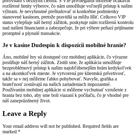
porovnaní s bežnými členmi. S VIP privilégiami môžeme očakávať
rozšírené limity výberov, čo nám umožňuje voľnejší prístup k našim
výhram. Je nevyhnutné preštudovať si konkrétne podmienky
stanovené kasínom, pretože pravidlá sa môžu líšiť. Celkovo VIP
status vylepšuje náš herný zážitok, poskytuje nám rozšírenú kontrolu
nad našimi financiami a zabezpečuje, že pri výbere peňazí prijímame
promptné a plynulé transakcie.
Je v kasíne Dudespin k dispozícii mobilné hranie?
Áno, mobilné hry sú dostupné cez mobilnej aplikácie, čo výrazne
posilňuje náš herný zážitok. Zistili sme, že aplikácia umožňuje
bezproblémový prístup k našim najobľúbenejším hrám kedykoľvek
a na akomkoľvek mieste. Je vytvorená pre klientskú prívetivosť,
takže sa v nej môžeme ľahko pohybovať. Navyše, grafika a
hrateľnosť zostávajú na našich zariadeniach impozantné.
Používaním mobilnej aplikácie si môžeme vychutnať vzrušenie z
hrania bez toho, aby sme boli viazaní k počítaču, čo je vhodné pre
náš zaneprázdnený život.
Leave a Reply
Your email address will not be published.
Required fields are
marked
*