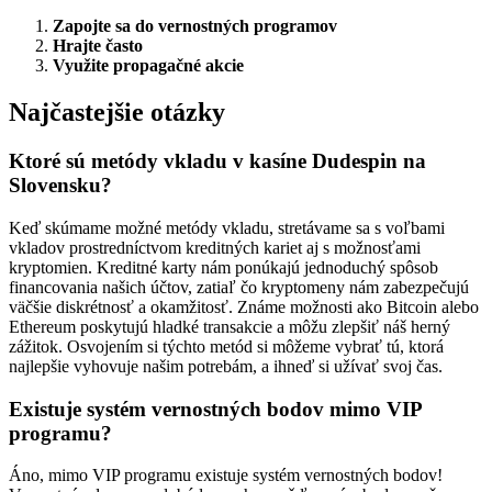
Zapojte sa do vernostných programov
Hrajte často
Využite propagačné akcie
Najčastejšie otázky
Ktoré sú metódy vkladu v kasíne Dudespin na
Slovensku?
Keď skúmame možné metódy vkladu, stretávame sa s voľbami
vkladov prostredníctvom kreditných kariet aj s možnosťami
kryptomien. Kreditné karty nám ponúkajú jednoduchý spôsob
financovania našich účtov, zatiaľ čo kryptomeny nám zabezpečujú
väčšie diskrétnosť a okamžitosť. Známe možnosti ako Bitcoin alebo
Ethereum poskytujú hladké transakcie a môžu zlepšiť náš herný
zážitok. Osvojením si týchto metód si môžeme vybrať tú, ktorá
najlepšie vyhovuje našim potrebám, a ihneď si užívať svoj čas.
Existuje systém vernostných bodov mimo VIP
programu?
Áno, mimo VIP programu existuje systém vernostných bodov!