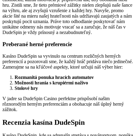
hru. Zistili sme, že tieto prémiové zážitky nielen zlepšujú naše šance
na výhru, ale aj zvyšujú vzrušenie z každej hry. Navyše, promo
akcie šité na mieru našej hrateľnosti nás udržiavajú zaujatých a nám
poskytujú pocit uznania. Práve toto odhodlanie poskytovať nám
unikátne odmeny nás motivuje vracať sa a zaručuje, že náš čas v
DudeSpin je vždy prínosný a nezabudnuteľný.
Preberané herné preferencie
Kasíno DudeSpin sa vyvinulo na centrum rozličných herných
preferencií a pozorovali sme, že každý hráč pridáva niečo jedinečné.
Zamerajme sa na kľúčové aspekty, ktoré určujú náš výber hier:
Rozmanitá ponuka hracích automatov
Možnosti hrania s krupiérmi naživo
Stolové hry
V jadre sa DudeSpin Casino perfektne prispôsobí našim
rôznorodým herným preferenciám a obohacuje náš úplný herný
zážitok.
Recenzia kasína DudeSpin
Kasíno DudeSpin, kde sa adrenalín stretáva s novátorstvom, ponúka