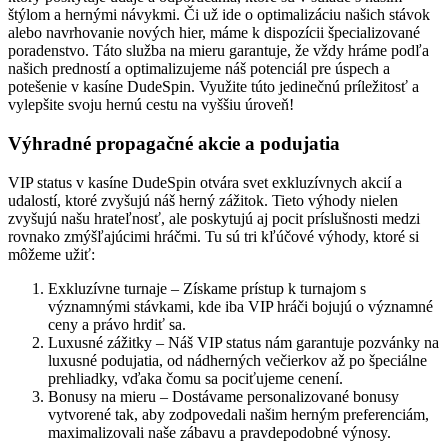
štýlom a hernými návykmi. Či už ide o optimalizáciu našich stávok
alebo navrhovanie nových hier, máme k dispozícii špecializované
poradenstvo. Táto služba na mieru garantuje, že vždy hráme podľa
našich predností a optimalizujeme náš potenciál pre úspech a
potešenie v kasíne DudeSpin. Využite túto jedinečnú príležitosť a
vylepšite svoju hernú cestu na vyššiu úroveň!
Výhradné propagačné akcie a podujatia
VIP status v kasíne DudeSpin otvára svet exkluzívnych akcií a
udalostí, ktoré zvyšujú náš herný zážitok. Tieto výhody nielen
zvyšujú našu hrateľnosť, ale poskytujú aj pocit príslušnosti medzi
rovnako zmýšľajúcimi hráčmi. Tu sú tri kľúčové výhody, ktoré si
môžeme užiť:
Exkluzívne turnaje – Získame prístup k turnajom s
významnými stávkami, kde iba VIP hráči bojujú o významné
ceny a právo hrdiť sa.
Luxusné zážitky – Náš VIP status nám garantuje pozvánky na
luxusné podujatia, od nádherných večierkov až po špeciálne
prehliadky, vďaka čomu sa pociťujeme cenení.
Bonusy na mieru – Dostávame personalizované bonusy
vytvorené tak, aby zodpovedali našim herným preferenciám,
maximalizovali naše zábavu a pravdepodobné výnosy.