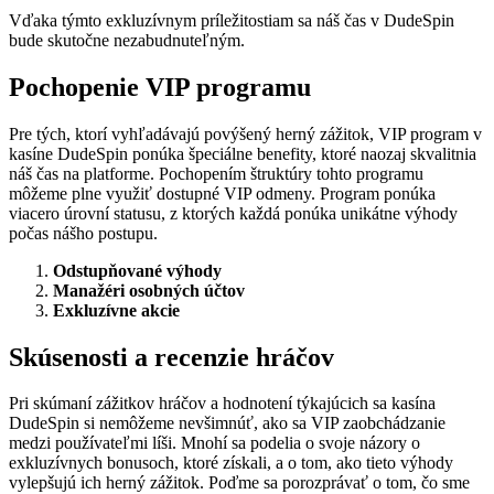
Vďaka týmto exkluzívnym príležitostiam sa náš čas v DudeSpin
bude skutočne nezabudnuteľným.
Pochopenie VIP programu
Pre tých, ktorí vyhľadávajú povýšený herný zážitok, VIP program v
kasíne DudeSpin ponúka špeciálne benefity, ktoré naozaj skvalitnia
náš čas na platforme. Pochopením štruktúry tohto programu
môžeme plne využiť dostupné VIP odmeny. Program ponúka
viacero úrovní statusu, z ktorých každá ponúka unikátne výhody
počas nášho postupu.
Odstupňované výhody
Manažéri osobných účtov
Exkluzívne akcie
Skúsenosti a recenzie hráčov
Pri skúmaní zážitkov hráčov a hodnotení týkajúcich sa kasína
DudeSpin si nemôžeme nevšimnúť, ako sa VIP zaobchádzanie
medzi používateľmi líši. Mnohí sa podelia o svoje názory o
exkluzívnych bonusoch, ktoré získali, a o tom, ako tieto výhody
vylepšujú ich herný zážitok. Poďme sa porozprávať o tom, čo sme