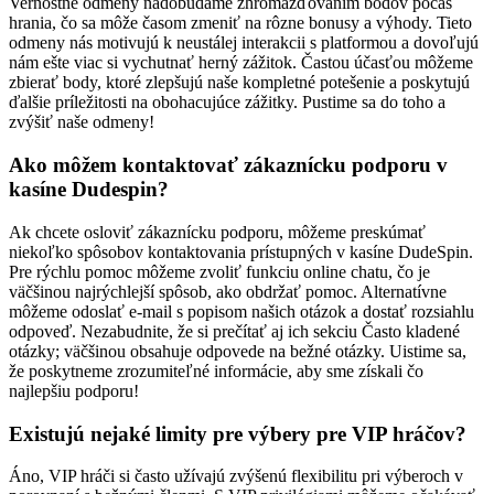
Vernostné odmeny nadobúdame zhromažďovaním bodov počas
hrania, čo sa môže časom zmeniť na rôzne bonusy a výhody. Tieto
odmeny nás motivujú k neustálej interakcii s platformou a dovoľujú
nám ešte viac si vychutnať herný zážitok. Častou účasťou môžeme
zbierať body, ktoré zlepšujú naše kompletné potešenie a poskytujú
ďalšie príležitosti na obohacujúce zážitky. Pustime sa do toho a
zvýšiť naše odmeny!
Ako môžem kontaktovať zákaznícku podporu v
kasíne Dudespin?
Ak chcete osloviť zákaznícku podporu, môžeme preskúmať
niekoľko spôsobov kontaktovania prístupných v kasíne DudeSpin.
Pre rýchlu pomoc môžeme zvoliť funkciu online chatu, čo je
väčšinou najrýchlejší spôsob, ako obdržať pomoc. Alternatívne
môžeme odoslať e-mail s popisom našich otázok a dostať rozsiahlu
odpoveď. Nezabudnite, že si prečítať aj ich sekciu Často kladené
otázky; väčšinou obsahuje odpovede na bežné otázky. Uistime sa,
že poskytneme zrozumiteľné informácie, aby sme získali čo
najlepšiu podporu!
Existujú nejaké limity pre výbery pre VIP hráčov?
Áno, VIP hráči si často užívajú zvýšenú flexibilitu pri výberoch v