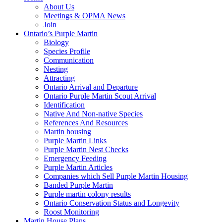
About Us
Meetings & OPMA News
Join
Ontario’s Purple Martin
Biology
Species Profile
Communication
Nesting
Attracting
Ontario Arrival and Departure
Ontario Purple Martin Scout Arrival
Identification
Native And Non-native Species
References And Resources
Martin housing
Purple Martin Links
Purple Martin Nest Checks
Emergency Feeding
Purple Martin Articles
Companies which Sell Purple Martin Housing
Banded Purple Martin
Purple martin colony results
Ontario Conservation Status and Longevity
Roost Monitoring
Martin House Plans