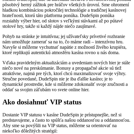
pôsobivý herný zážitok pre hráčov všetkých úrovní. Sme ohromení
hladkou kombináciou pokročilej technológie a tradičnej kasínovej
hrateľnosti, ktorú táto platforma ponúka. DudeSpin ponúka
rozsiahly výber hier, od slotov s veľkými stávkami až po pútavé
stolové hry, takže si každý nájde niečo zaujímavé.
Pohyb na stránke je intuitívna; jej užívateľsky prívetivé rozhranie
nám umožňuje zamerať sa na to, čo máme radi – intenzívnu hru.
Navyše si môžeme vychutnať napätie z možností živého krupiéra,
ktoré replikujú autentickú atmosféru kasína rovno u nás doma.
Vďaka pravidelným aktualizáciám a uvedeniam nových hier je stále
niečo nové na preskúmanie. Bonusy a propagačné akcie sú tiež
atraktívne, najmä pre tých, ktorí chcú maximalizovať svoje výhry.
Stručne povedané, DudeSpin nie je iba ďalšie kasíno; je to
dynamické prostredie, kde si môžeme zdokonaliť svoje zručnosti a
oddať sa svojim záľubám vo svete online hier.
Ako dosiahnuť VIP status
Dostanie VIP statusu v kasíne DudeSpin je prístupnejšie, než si
predstavujeme, a často to spúšťa našou oddanosťou a oddannosťou.
Aby sme sa povýšili na VIP status, môžeme sa orientovať na
niekoľko dôležitých stratégií: