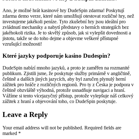
Ano, je možné hrát kasinové hry DudeSpin zdarma! Poskytují
zdarma demo verze, které nám umožňují otestovat rozličné hry, než
investujeme jakékoli peníze. Tyto zkušební hry jsou ideální pro
zvládnutí mechaniky a nabytí představy o herních strategiích bez
jakéhokoli rizika. Je to skvělý způsob, jak si vylepšit dovednosti a
jistotu, takže se do toho dejme a objevme veškeré přístupné
vzrušující možnosti!
Které jazyky podporuje kasino Dudespin?
DudeSpin nabízí mnoho jazyků, a proto je zaměřen na rozmanité
publikum. Zjistili jsme, že poskytuje služby primárně v angličtině,
češtině a dalších jiných jazycích, aby byl zaručen plynulý herní
zážitek pro hráče z rozličných regionů. Pro ty z Česka je podpora v
češtině obzvláště výhodná, protože usnadňuje navigaci a hraní.
Vážíme si tento vícejazyčný přístup, protože vylepšuje náš celkový
zážitek z hraní a objevování toho, co DudeSpin poskytuje.
Leave a Reply
Your email address will not be published.
Required fields are
marked
*