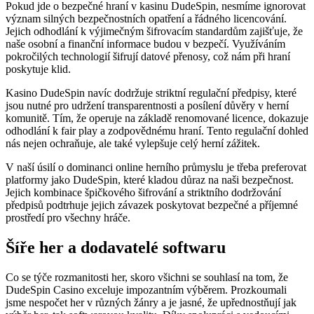
Pokud jde o bezpečné hraní v kasinu DudeSpin, nesmíme ignorovat
význam silných bezpečnostních opatření a řádného licencování.
Jejich odhodlání k výjimečným šifrovacím standardům zajišťuje, že
naše osobní a finanční informace budou v bezpečí. Využíváním
pokročilých technologií šifrují datové přenosy, což nám při hraní
poskytuje klid.
Kasino DudeSpin navíc dodržuje striktní regulační předpisy, které
jsou nutné pro udržení transparentnosti a posílení důvěry v herní
komunitě. Tím, že operuje na základě renomované licence, dokazuje
odhodlání k fair play a zodpovědnému hraní. Tento regulační dohled
nás nejen ochraňuje, ale také vylepšuje celý herní zážitek.
V naší úsilí o dominanci online herního průmyslu je třeba preferovat
platformy jako DudeSpin, které kladou důraz na naši bezpečnost.
Jejich kombinace špičkového šifrování a striktního dodržování
předpisů podtrhuje jejich závazek poskytovat bezpečné a příjemné
prostředí pro všechny hráče.
Šíře her a dodavatelé softwaru
Co se týče rozmanitosti her, skoro všichni se souhlasí na tom, že
DudeSpin Casino exceluje impozantním výběrem. Prozkoumali
jsme nespočet her v různých žánry a je jasné, že upřednostňují jak