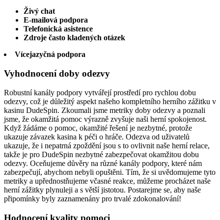
Živý chat
E-mailová podpora
Telefonická asistence
Zdroje často kladených otázek
Vícejazyčná podpora
Vyhodnocení doby odezvy
Robustní kanály podpory vytvářejí prostředí pro rychlou dobu
odezvy, což je důležitý aspekt našeho kompletního herního zážitku v
kasinu DudeSpin. Zkoumali jsme metriky doby odezvy a poznali
jsme, že okamžitá pomoc výrazně zvyšuje naši herní spokojenost.
Když žádáme o pomoc, okamžité řešení je nezbytné, protože
ukazuje závazek kasina k péči o hráče. Odezva od uživatelů
ukazuje, že i nepatrná zpoždění jsou s to ovlivnit naše herní relace,
takže je pro DudeSpin nezbytné zabezpečovat okamžitou dobu
odezvy. Oceňujeme důvěry na různé kanály podpory, které nám
zabezpečují, abychom nebyli opuštěni. Tím, že si uvědomujeme tyto
metriky a upřednostňujeme včasné reakce, můžeme procházet naše
herní zážitky plynuleji a s větší jistotou. Postarejme se, aby naše
připomínky byly zaznamenány pro trvalé zdokonalování!
Hodnocení kvality pomoci