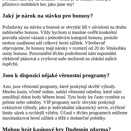
příznivce mobilních her, jako jsme my!
Jaký je nárok na stávku pro bonusy?
Požadavky na stávku u bonusů se obvykle liší v závislosti na druhu
nabízeného bonusu. Vždy bychom si musíme ověřit konkrétní
pravidla sázení vázaná s jednotlivým kategorií bonusu, protože
mohou zasáhnout náš celkový herní zážitek. Všeobecně
objevujeme, že bonusy mají nároky v rozmezí od 20 do 50násobku
sumy bonusu. Porozumění těchto podrobností nám napomáhá
efektivně plánovat a zvyšovat naše možnosti na získání našich
úspěchů.
Jsou k dispozici nějaké věrnostní programy?
Ano, jsou věrnostní programy, které poskytují skvělé výhody.
Mnoho kasin, včetně online, nabízí věrnostní odměny, které nám
umožňují sbírat body během hraní. Tyto body lze často vyměnit za
prémie nebo odměny. VIP programy navíc obvykle poskytují
exkluzivní výhody, jako je individuální zákaznický servis, zvýšené
limity sázek a rychlejší výběry. Účastí v těchto programech můžeme
maximalizovat herní zážitek a těžit z dodatečné pobídky.
Mohou hrát kasinové hry Dudespin zdarma?