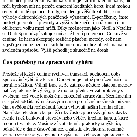
finančních prostředků. Nabídka zahrnuje tradiční kreditní karty, ale
měli bychom mít na paměti omezení kreditních karet, která mohou
ovlivnit určité operace. Pro ty, co hledají větší flexibilitu, jsou
výhody elektronických peněženek významné. E-peněženky často
poskytují rychlejší převody a vyšší zabezpečení, což z nich činí
oblíbenou volbu mezi hráči. Díky možnostem jako Skrill a Neteller
se DudeSpin přizpůsobuje současné herní preference. Celkově si
ceníme, že herna akceptuje rozličné platební metody, což nám
zajišťuje účinné řízení našich herních financí bez ohledu na námi
zvoleném způsobu. Vyšší pohodlí je skutečně na dosah.
Čas potřebný na zpracování výběru
Přestože si každý ceníme rychlých transakcí, pochopení doby
zpracování výběrů v kasinu DudeSpin je nutné pro řízení našeho
herního zážitku. Všimli jsme si, že zatímco některé platební metody
nabízejí okamžité výběry, jiné mohou představovat problémy s
výběrem, což vede k možnému zpoždění zpracování. Seznámením
se s předpokládanými časovými rámci pro různé možnosti můžeme
činit uvědomělá rozhodnutí, která vyhovují našim herním cílům.
Například elektronické peněženky často zpracovávají požadavky
rychleji než bankovní převody nebo výběry kreditní kartou, které
mohou trvat déle. Musíme zůstat klidní a prakticky smýšlející,
pokud jde o dané časové rámce, a zajistit, abychom si rozumně
vybrali své metody, abychom zlepšili naši celkovou spokojenost s