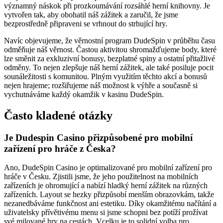
významný náskok při prozkoumávání rozsáhlé herní knihovny. Je
vytvořen tak, aby obohatil náš zážitek a zaručil, že jsme
bezprostředně připraveni se vrhnout do strhující hry.
Navíc objevujeme, že věrnostní program DudeSpin v průběhu času
odměňuje náš věrnost. Častou aktivitou shromažďujeme body, které
lze směnit za exkluzivní bonusy, bezplatné spiny a ostatní přitažlivé
odměny. To nejen zlepšuje náš herní zážitek, ale také posiluje pocit
sounáležitosti s komunitou. Plným využitím těchto akcí a bonusů
nejen hrajeme; rozšiřujeme náš možnost k výhře a současně si
vychutnáváme každý okamžik v kasinu DudeSpin.
Často kladené otázky
Je Dudespin Casino přizpůsobené pro mobilní
zařízení pro hráče z Česka?
Ano, DudeSpin Casino je optimalizované pro mobilní zařízení pro
hráče v Česku. Zjistili jsme, že jeho použitelnost na mobilních
zařízeních je ohromující a nabízí hladký herní zážitek na různých
zařízeních. Layout se hezky přizpůsobí menším obrazovkám, takže
nezanedbáváme funkčnost ani estetiku. Díky okamžitému načítání a
uživatelsky přívětivému menu si jsme schopni bez potíží prožívat
své milované hry na cestách. Vcelku je to solidní volba pro