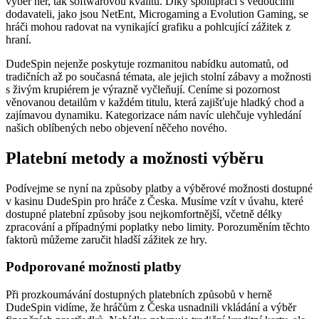
výběr her, tak softwarovou kvalitu. Díky spolupráci s vedoucími
dodavateli, jako jsou NetEnt, Microgaming a Evolution Gaming, se
hráči mohou radovat na vynikající grafiku a pohlcující zážitek z
hraní.
DudeSpin nejenže poskytuje rozmanitou nabídku automatů, od
tradičních až po současná témata, ale jejich stolní zábavy a možnosti
s živým krupiérem je výrazně vyčleňují. Ceníme si pozornost
věnovanou detailům v každém titulu, která zajišťuje hladký chod a
zajímavou dynamiku. Kategorizace nám navíc ulehčuje vyhledání
našich oblíbených nebo objevení něčeho nového.
Platební metody a možnosti výběru
Podívejme se nyní na způsoby platby a výběrové možnosti dostupné
v kasinu DudeSpin pro hráče z Česka. Musíme vzít v úvahu, které
dostupné platební způsoby jsou nejkomfortnější, včetně délky
zpracování a případnými poplatky nebo limity. Porozuměním těchto
faktorů můžeme zaručit hladší zážitek ze hry.
Podporované možnosti platby
Při prozkoumávání dostupných platebních způsobů v herně
DudeSpin vidíme, že hráčům z Česka usnadnili vkládání a výběr