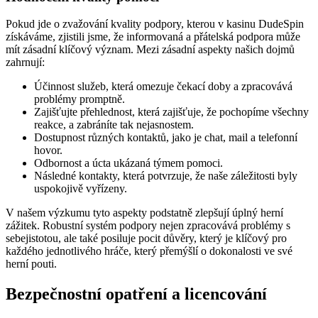
Pokud jde o zvažování kvality podpory, kterou v kasinu DudeSpin
získáváme, zjistili jsme, že informovaná a přátelská podpora může
mít zásadní klíčový význam. Mezi zásadní aspekty našich dojmů
zahrnují:
Účinnost služeb, která omezuje čekací doby a zpracovává
problémy promptně.
Zajišťujte přehlednost, která zajišťuje, že pochopíme všechny
reakce, a zabráníte tak nejasnostem.
Dostupnost různých kontaktů, jako je chat, mail a telefonní
hovor.
Odbornost a úcta ukázaná týmem pomoci.
Následné kontakty, která potvrzuje, že naše záležitosti byly
uspokojivě vyřízeny.
V našem výzkumu tyto aspekty podstatně zlepšují úplný herní
zážitek. Robustní systém podpory nejen zpracovává problémy s
sebejistotou, ale také posiluje pocit důvěry, který je klíčový pro
každého jednotlivého hráče, který přemýšlí o dokonalosti ve své
herní pouti.
Bezpečnostní opatření a licencování