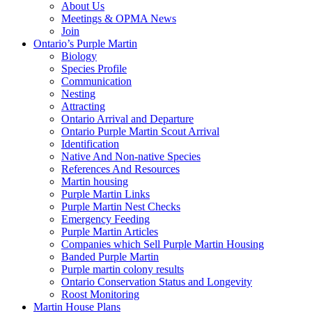
About Us
Meetings & OPMA News
Join
Ontario’s Purple Martin
Biology
Species Profile
Communication
Nesting
Attracting
Ontario Arrival and Departure
Ontario Purple Martin Scout Arrival
Identification
Native And Non-native Species
References And Resources
Martin housing
Purple Martin Links
Purple Martin Nest Checks
Emergency Feeding
Purple Martin Articles
Companies which Sell Purple Martin Housing
Banded Purple Martin
Purple martin colony results
Ontario Conservation Status and Longevity
Roost Monitoring
Martin House Plans