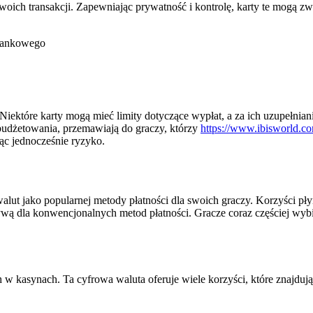
swoich transakcji. Zapewniając prywatność i kontrolę, karty te mogą z
bankowego
Niektóre karty mogą mieć limity dotyczące wypłat, a za ich uzupełniani
budżetowania, przemawiają do graczy, którzy
https://www.ibisworld.com
ąc jednocześnie ryzyko.
lut jako popularnej metody płatności dla swoich graczy. Korzyści pły
ywą dla konwencjonalnych metod płatności. Gracze coraz częściej wybie
 w kasynach. Ta cyfrowa waluta oferuje wiele korzyści, które znajduj