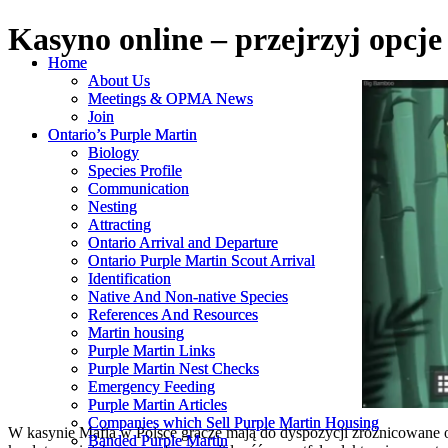
Kasyno online – przejrzyj opcje 
Home
Home
About Us
About Us
Meetings & OPMA News
Meetings & OPMA News
Join
Join
Ontario’s Purple Martin
Ontario’s Purple Martin
Biology
Biology
Species Profile
Species Profile
Communication
Communication
Nesting
Nesting
Attracting
Attracting
Ontario Arrival and Departure
Ontario Arrival and Departure
Ontario Purple Martin Scout Arrival
Ontario Purple Martin Scout Arrival
Identification
Identification
Native And Non-native Species
Native And Non-native Species
References And Resources
References And Resources
Martin housing
Martin housing
Purple Martin Links
Purple Martin Links
Purple Martin Nest Checks
Purple Martin Nest Checks
Emergency Feeding
Emergency Feeding
Purple Martin Articles
Purple Martin Articles
Companies which Sell Purple Martin Housing
Companies which Sell Purple Martin Housing
W kasynie Mafia w Polsce gracze mają do dyspozycji zróżnicowane o
Banded Purple Martin
Banded Purple Martin