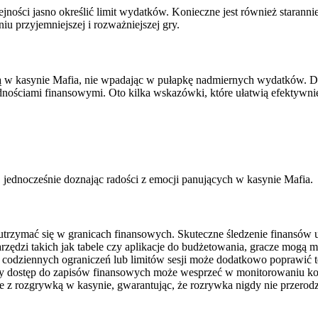
jności jasno określić limit wydatków. Konieczne jest również starann
 przyjemniejszej i rozważniejszej gry.
 grą w kasynie Mafia, nie wpadając w pułapkę nadmiernych wydatków. D
nościami finansowymi. Oto kilka wskazówki, które ułatwią efektywni
, jednocześnie doznając radości z emocji panujących w kasynie Mafia.
 utrzymać się w granicach finansowych. Skuteczne śledzenie finansów
zędzi takich jak tabele czy aplikacje do budżetowania, gracze mogą 
codziennych ograniczeń lub limitów sesji może dodatkowo poprawić tę 
twy dostęp do zapisów finansowych może wesprzeć w monitorowaniu 
z rozgrywką w kasynie, gwarantując, że rozrywka nigdy nie przerodzi