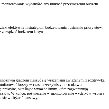
ie monitorowanie wydatków, aby uniknąć przekroczeniu budżetu.
zięki efektywnym strategiom budżetowania i ustalaniu priorytetów,
e zarządzać budżetem kasyna:
 umożliwia graczom cieszyć się wrażeniami związanymi z rozgrywką
monitorować koszty w czasie rzeczywistym, co ułatwia
praktykę, określając wyraźne limity, które zagwarantują
kosztów. W końcu, poświęcenie w monitorowanie wydatków wspiera
 się w ciężar finansowy.