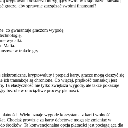
ój kryptowalut dostarcza intrygujący zwrot w krajobrazie transakcji
jąć gracze, aby sprawnie zarządzać swoimi finansami?
czne, co gwarantuje graczom wygodę.
technologię.
ane wydatki.
ie Mafia.
ansowe w trakcie gry.
lektroniczne, kryptowaluty i prepaid karty, gracze mogą cieszyć się
ich transakcje są chronione. Co więcej, prędkość transakcji jest
. Ta elastyczność nie tylko zwiększa wygodę, ale także pokazuje
ry bez obaw o uciążliwe procesy płatności.
łatności. Wielu uznaje wygodę korzystania z kart i wolność
at. Chociaż prowizje za karty debetowe mogą się zmieniać w
do środków. Ta konwencjonalna opcja płatności jest pociągająca dla