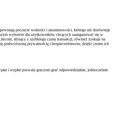
apewniają poczucie wolności i anonimowości, którego nie dorównuje
ajlepszym wyborem dla użytkowników chcących zaangażować się w
tecoin, słynący z szybkiego czasu transakcji, również zyskuje na
 się podwyższoną prywatnością i bezpieczeństwem, dzięki czemu ich
wpłat i wypłat pozwala graczom grać odpowiedzialnie, jednocześnie