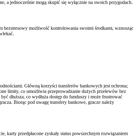
ane, a jednocześnie mogą skupić się wyłącznie na swoich przygodach.
czom bezstresowy możliwość kontrolowania swoimi środkami, wznosząc
wlekać.
ogodnościami. Główną korzyści transferów bankowych jest ochrona;
szone limity, co umożliwia przeprowadzanie dużych przelewów bez
 być dłuższa, co wydłuża dostęp do funduszy i może frustrować
racza. Biorąc pod uwagę transfery bankowe, gracze należy
cie, karty przedpłacone zyskały status powszechnym rozwiązaniem