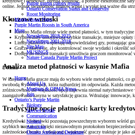
kredytowe i debetowe, oferują solidność, a portfele elektroniczne sa
Purple martin colony results
Purple martin colony results
online. Jednak świadomość limitów wpłat i wypłat jest ważne dla ut
Ontario Conservation Status and Longevity
Ontario Conservation Status and Longevity
Roost Monitoring
Roost Monitoring
Kluczowe wnioski
Martin House Plans
Martin House Plans
Purple Martin Roosts in South America
Purple Martin Roosts in South America
More
More
Kasyno Mafia oferuje wiele metod płatności, w tym tradycyjne 
Newsletters 2018-2025
Newsletters 2018-2025
Kryptowaluty umożliwiają szybkie transakcje, mniejsze opłaty i
Newsletters 2001-2018
Newsletters 2001-2018
Limity płatności wspierają odpowiedzialnej gry, pomagając g
Site Map
Site Map
Gracze zaleca się, aby kontrolować swoje wydatki i określić so
MUSINGS
MUSINGS
Dostęp do historii transakcji umożliwia graczom monitorować
Nature Canada Purple Martin Project
Nature Canada Purple Martin Project
Analiza metod płatności w kasynie Mafia
Menu
Menu
Home
Home
W kasynie Mafia gracze mają do wyboru wiele metod płatności, co gw
About Us
About Us
swobodą wyboru opcji, która najbardziej im odpowiada. Każda metoda o
Meetings & OPMA News
Meetings & OPMA News
zróżnicowana, ale większość opcji zapewnia niemal natychmiastowe w
Join
Join
zaangażowaniu kasyna w satysfakcję gracza. Wdrażając innowacje, k
Ontario’s Purple Martin
Ontario’s Purple Martin
Biology
Biology
Tradycyjne opcje płatności: karty kredyto
Species Profile
Species Profile
Communication
Communication
Kredytówki i debetówki pozostają powszechnym wyborem wśród graczy
Nesting
Nesting
szybkich transakcji. Dzięki niezawodnym protokołom bezpieczeństwa
Attracting
Attracting
zależności od banku wydającego, większość graczy traktuje je jako 
Ontario Arrival and Departure
Ontario Arrival and Departure