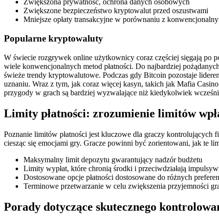
Zwiększona prywatność, ochrona danych osobowych
Zwiększone bezpieczeństwo kryptowalut przed oszustwami
Mniejsze opłaty transakcyjne w porównaniu z konwencjonaln
Popularne kryptowaluty
W świecie rozgrywek online użytkownicy coraz częściej sięgają po 
wiele konwencjonalnych metod płatności. Do najbardziej pożądanych
świeże trendy kryptowalutowe. Podczas gdy Bitcoin pozostaje liderem
uznaniu. Wraz z tym, jak coraz więcej kasyn, takich jak Mafia Casi
przygody w grach są bardziej wyzwalające niż kiedykolwiek wcześni
Limity płatności: zrozumienie limitów wpła
Poznanie limitów płatności jest kluczowe dla graczy kontrolujących
ciesząc się emocjami gry. Gracze powinni być zorientowani, jak te li
Maksymalny limit depozytu gwarantujący nadzór budżetu
Limity wypłat, które chronią środki i przeciwdziałają impul
Dostosowane opcje płatności dostosowane do różnych preferen
Terminowe przetwarzanie w celu zwiększenia przyjemności gr
Porady dotyczące skutecznego kontrolowa