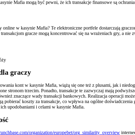
kasynie Mafia mogą być pewni, że ich transakcje finansowe są ochrani
ry online w kasynie Mafia? Te elektroniczne portfele dostarczają gra
 transakcjom gracze mogą koncentrować się na wrażeniach gry, a nie z
óży
dla graczy
wania kont w kasynie Mafia, wiążą się one też z plusami, jak i nied
elone stronom trzecim. Ponadto, transakcje te zazwyczaj mają podwyż
ównież znaczące wady transakcji bankowych. Realizacja operacji może
 pobierać koszty za transakcje, co wpływa na ogólne doświadczenia g
 ich upodobaniami i celami w kasynie Mafia.
ość
runchbase.com/organization/europebet/org_similarity_overview
interne