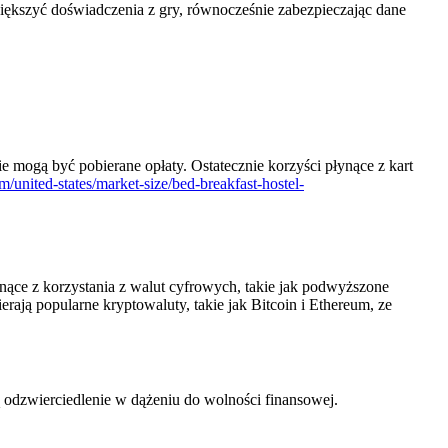
większyć doświadczenia z gry, równocześnie zabezpieczając dane
e mogą być pobierane opłaty. Ostatecznie korzyści płynące z kart
/united-states/market-size/bed-breakfast-hostel-
nące z korzystania z walut cyfrowych, takie jak podwyższone
rają popularne kryptowaluty, takie jak Bitcoin i Ethereum, ze
ą odzwierciedlenie w dążeniu do wolności finansowej.