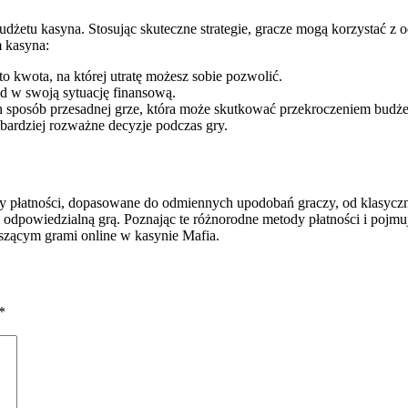
żetu kasyna. Stosując skuteczne strategie, gracze mogą korzystać z o
m kasyna:
to kwota, na której utratę możesz sobie pozwolić.
ąd w swoją sytuację finansową.
en sposób przesadnej grze, która może skutkować przekroczeniem budże
bardziej rozważne decyzje podczas gry.
 płatności, dopasowane do odmiennych upodobań graczy, od klasyczn
 odpowiedzialną grą. Poznając te różnorodne metody płatności i pojmu
szącym grami online w kasynie Mafia.
*