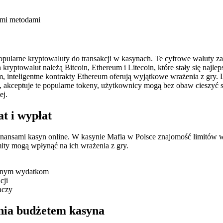
ymi metodami
popularne kryptowaluty do transakcji w kasynach. Te cyfrowe waluty z
 kryptowalut należą Bitcoin, Ethereum i Litecoin, które stały się n
, inteligentne kontrakty Ethereum oferują wyjątkowe wrażenia z gry. Li
no, akceptuje te popularne tokeny, użytkownicy mogą bez obaw cieszyć
ej.
t i wypłat
 finansami kasyn online. W kasynie Mafia w Polsce znajomość limitów 
mity mogą wpłynąć na ich wrażenia z gry.
sywnym wydatkom
cji
aczy
nia budżetem kasyna