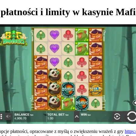
płatności i limity w kasynie Maf
pcje płatności, opracowane z myślą o zwiększeniu wrażeń z gry
https