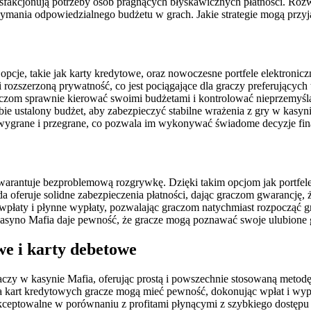
tysfakcjonują potrzeby osób pragnących błyskawicznych płatności. Rozw
rzymania odpowiedzialnego budżetu w grach. Jakie strategie mogą przy
opcje, takie jak karty kredytowe, oraz nowoczesne portfele elektroni
 rozszerzoną prywatność, co jest pociągające dla graczy preferujących 
raczom sprawnie kierować swoimi budżetami i kontrolować nieprzemyśl
bie ustalony budżet, aby zabezpieczyć stabilne wrażenia z gry w kasyn
 wygrane i przegrane, co pozwala im wykonywać świadome decyzje fin
arantuje bezproblemową rozgrywkę. Dzięki takim opcjom jak portfele e
feruje solidne zabezpieczenia płatności, dając graczom gwarancję, że 
płaty i płynne wypłaty, pozwalając graczom natychmiast rozpocząć grę
asyno Mafia daje pewność, że gracze mogą poznawać swoje ulubione g
we i karty debetowe
 w kasynie Mafia, oferując prostą i powszechnie stosowaną metodę p
 kart kredytowych gracze mogą mieć pewność, dokonując wpłat i wypł
akceptowalne w porównaniu z profitami płynącymi z szybkiego dostępu 