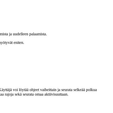
mista ja uudelleen palaamista.
hyötyvät eniten.
ttäjä voi löytää ohjeet vaiheittain ja seurata selkeää polkua
taa rajoja sekä seurata omaa aktiivisuuttaan.