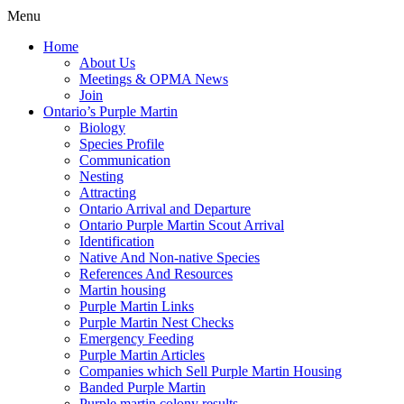
Menu
Home
About Us
Meetings & OPMA News
Join
Ontario’s Purple Martin
Biology
Species Profile
Communication
Nesting
Attracting
Ontario Arrival and Departure
Ontario Purple Martin Scout Arrival
Identification
Native And Non-native Species
References And Resources
Martin housing
Purple Martin Links
Purple Martin Nest Checks
Emergency Feeding
Purple Martin Articles
Companies which Sell Purple Martin Housing
Banded Purple Martin
Purple martin colony results