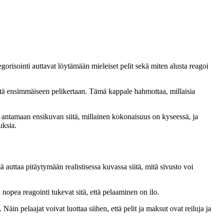
risointi auttavat löytämään mieleiset pelit sekä miten alusta reagoi
stä ensimmäiseen pelikertaan. Tämä kappale hahmottaa, millaisia
yy antamaan ensikuvan siitä, millainen kokonaisuus on kyseessä, ja
uksia.
auttaa pitäytymään realistisessa kuvassa siitä, mitä sivusto voi
opea reagointi tukevat sitä, että pelaaminen on ilo.
Näin pelaajat voivat luottaa siihen, että pelit ja maksut ovat reiluja ja