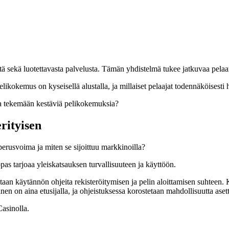
stä sekä luotettavasta palvelusta. Tämän yhdistelmä tukee jatkuvaa pelaa
pelikokemus on kyseisellä alustalla, ja millaiset pelaajat todennäköisesti 
ia tekemään kestäviä pelikokemuksia?
rityisen
rusvoima ja miten se sijoittuu markkinoilla?
opas tarjoaa yleiskatsauksen turvallisuuteen ja käyttöön.
n käytännön ohjeita rekisteröitymisen ja pelin aloittamisen suhteen. Käy
minen on aina etusijalla, ja ohjeistuksessa korostetaan mahdollisuutta aset
Casinolla.