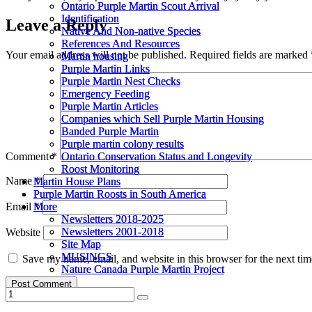
Ontario Purple Martin Scout Arrival
Ontario Purple Martin Scout Arrival
Identification
Identification
Leave a Reply
Native And Non-native Species
Native And Non-native Species
References And Resources
References And Resources
Your email address will not be published.
Required fields are marked
Martin housing
Martin housing
Purple Martin Links
Purple Martin Links
Purple Martin Nest Checks
Purple Martin Nest Checks
Emergency Feeding
Emergency Feeding
Purple Martin Articles
Purple Martin Articles
Companies which Sell Purple Martin Housing
Companies which Sell Purple Martin Housing
Banded Purple Martin
Banded Purple Martin
Purple martin colony results
Purple martin colony results
Ontario Conservation Status and Longevity
Ontario Conservation Status and Longevity
Comment
*
Roost Monitoring
Roost Monitoring
Name
*
Martin House Plans
Martin House Plans
Purple Martin Roosts in South America
Purple Martin Roosts in South America
More
More
Email
*
Newsletters 2018-2025
Newsletters 2018-2025
Newsletters 2001-2018
Newsletters 2001-2018
Website
Site Map
Site Map
MUSINGS
MUSINGS
Save my name, email, and website in this browser for the next ti
Nature Canada Purple Martin Project
Nature Canada Purple Martin Project