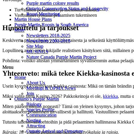
Purple martin colony results
Purple martin colony results
Ontario Conservation Status and Longevity
Ontario Conservation Status and Longevity
Turvallinen pelaaminen ja lisenssiturvallisuus
Roost Monitoring
Roost Monitoring
Vastuulliset työkalut pelaamisen tukemiseen
Martin House Plans
Martin House Plans
Purple Martin Roosts in South America
Purple Martin Roosts in South America
Hinnoittelu ja tarjoukset
More
More
Newsletters 2018-2025
Newsletters 2018-2025
Keskiverto pelaaja hyötyy yksinkertaisesta ja selkeästä käyttöliittymä
Newsletters 2001-2018
Newsletters 2001-2018
Site Map
Site Map
Lopullinen arvio antaa lukijalle realistisen käsityksen siitä, millainen 
MUSINGS
MUSINGS
Nature Canada Purple Martin Project
Nature Canada Purple Martin Project
Pohdinta: voisiko alustan ymmärtäminen syvällisemmin auttaa pelaaj
Menu
Menu
Yhteenveto: mikä tekee Kiekka-kasinosta e
Home
Home
About Us
About Us
Usein kysytyt kysymykset Kiekka casinosta: Mikä on tämän brändin pe
Meetings & OPMA News
Meetings & OPMA News
Join
Join
Miksi valita tämä Kasino 2026? Pakkokeinoja ei ole,
kkiekka
, mutta 
Ontario’s Purple Martin
Ontario’s Purple Martin
Biology
Biology
Miten pääsen alkuun nopeasti? Tämä on yleinen kysymys, johon tarjotaa
Species Profile
Species Profile
aloittaakseen pelaamisen turvallisesti ja hallitusti. Vastuullinen pelaa
Communication
Communication
Nesting
Nesting
Tutustu talletusvaihtoehtoihin ja pidä pelaaminen hallinnassa Kiekka 
Attracting
Attracting
Ontario Arrival and Departure
Ontario Arrival and Departure
Ikäraja: 18+; käytä pelaamista hallitsevia työkaluja ja rajoja.