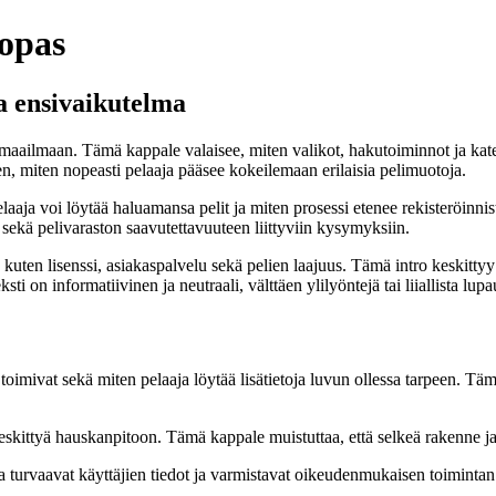
 opas
ja ensivaikutelma
maailmaan. Tämä kappale valaisee, miten valikot, hakutoiminnot ja katego
hen, miten nopeasti pelaaja pääsee kokeilemaan erilaisia pelimuotoja.
aja voi löytää haluamansa pelit ja miten prosessi etenee rekisteröinni
sekä pelivaraston saavutettavuuteen liittyviin kysymyksiin.
 kuten lisenssi, asiakaspalvelu sekä pelien laajuus. Tämä intro keskitt
ti on informatiivinen ja neutraali, välttäen ylilyöntejä tai liiallista lupa
mivat sekä miten pelaaja löytää lisätietoja luvun ollessa tarpeen. Tämä 
kittyä hauskanpitoon. Tämä kappale muistuttaa, että selkeä rakenne ja n
ka turvaavat käyttäjien tiedot ja varmistavat oikeudenmukaisen toimintan. 