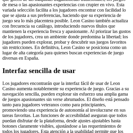
de mesa o las apasionantes experiencias con crupier en vivo. Esta
variada selección facilita a los jugadores encontrar con facilidad lo
que se ajusta a sus preferencias, haciendo que su experiencia de
juego sea lo más placentera posible. Leon Casino también actualiza
con frecuencia su catálogo, introduciendo nuevos títulos que
mantienen la experiencia fresca y apasionante. Al priorizar las gustos
de los jugadores, crea un ambiente donde predomina la libertad; los
jugadores pueden explorar, probar y descubrir sus juegos favoritos
sin restricciones. En definitiva, Leon Casino se posiciona como un
lugar de alta categoría para quienes buscan experiencias de juego
diversas en España.
Interfaz sencilla de usar
Los jugadores encontrarán que la interfaz fácil de usar de Leon
Casino aumenta notablemente su experiencia de juego. Gracias a su
navegación sencilla, pueden explorar sin esfuerzo una amplia gama
de juegos apasionantes sin verse abrumados. El diseño está pensado
tanto para jugadores veteranos como para principiantes,
promoviendo una experiencia de autonomía al involucrarse en sus
tareas favoritas. Las funciones de accesibilidad aseguran que todos
puedan disfrutar de la plataforma, desde ajustes ajustables hasta
botones claramente visibles, ajustándose a las requerimientos de
todos los jugadores. Esta atención a la usabilidad permite que los