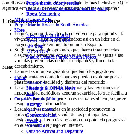
contribuyen a un ambiente de entretenimiento más inclusivo. ¿Qué
Purple martin colony results
Purple martin colony results
significa esto para el porvenir de los juegos online en España?
Ontario Conservation Status and Longevity
Ontario Conservation Status and Longevity
Roost Monitoring
Roost Monitoring
Martin House Plans
Martin House Plans
Conclusiones clave
Purple Martin Roosts in South America
Purple Martin Roosts in South America
More
More
Leon Casino utiliza la técnica envolvente para optimizar la
Newsletters 2018-2025
Newsletters 2018-2025
vivencia del usuario, convirtiéndose así en un líder en el
Newsletters 2001-2018
Newsletters 2001-2018
porvenir del entretenimiento online en España.
Site Map
Site Map
Su diversa gama de opciones, que abarca tragamonedas
MUSINGS
MUSINGS
clásicas y alternativas con dealer en directo, se ajusta a las
Nature Canada Purple Martin Project
Nature Canada Purple Martin Project
variadas preferencias de los participantes y fomenta la
descubrimiento.
Menu
Menu
La interfaz intuitiva garantiza que tanto los jugadores
experimentados como los nuevos puedan explorar por la
Home
Home
plataforma con facilidad y disfrutar del recorrido.
About Us
About Us
Las acciones de seguridad modernas y las revisiones de
Meetings & OPMA News
Meetings & OPMA News
imparcialidad periódicas generan seguridad, lo que facilita a
Join
Join
los participantes participar sin restricciones al tiempo que se
Ontario’s Purple Martin
Ontario’s Purple Martin
resguardan sus información.
Biology
Biology
Las iniciativas centradas en la sociedad promueven la
Species Profile
Species Profile
participación y la fidelización de los participantes,
Communication
Communication
posicionando a Leon Casino como una potencia progresista
Nesting
Nesting
en el escenario del juego en internet.
Attracting
Attracting
Ontario Arrival and Departure
Ontario Arrival and Departure