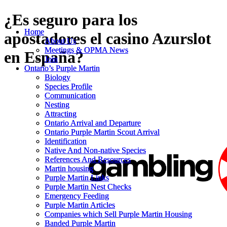
¿Es seguro para los
Home
Home
apostadores el casino Azurslot
About Us
About Us
Meetings & OPMA News
Meetings & OPMA News
en España?
Join
Join
Ontario’s Purple Martin
Ontario’s Purple Martin
Biology
Biology
Species Profile
Species Profile
Communication
Communication
Nesting
Nesting
Attracting
Attracting
Ontario Arrival and Departure
Ontario Arrival and Departure
Ontario Purple Martin Scout Arrival
Ontario Purple Martin Scout Arrival
Identification
Identification
Native And Non-native Species
Native And Non-native Species
References And Resources
References And Resources
Martin housing
Martin housing
Purple Martin Links
Purple Martin Links
Purple Martin Nest Checks
Purple Martin Nest Checks
Emergency Feeding
Emergency Feeding
Purple Martin Articles
Purple Martin Articles
Companies which Sell Purple Martin Housing
Companies which Sell Purple Martin Housing
Banded Purple Martin
Banded Purple Martin