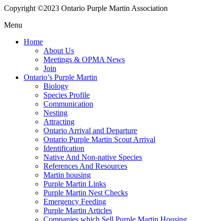
Copyright ©2023 Ontario Purple Martin Association
Menu
Home
About Us
Meetings & OPMA News
Join
Ontario’s Purple Martin
Biology
Species Profile
Communication
Nesting
Attracting
Ontario Arrival and Departure
Ontario Purple Martin Scout Arrival
Identification
Native And Non-native Species
References And Resources
Martin housing
Purple Martin Links
Purple Martin Nest Checks
Emergency Feeding
Purple Martin Articles
Companies which Sell Purple Martin Housing