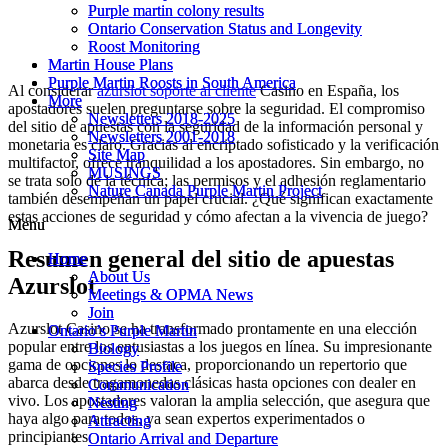
Purple martin colony results
Purple martin colony results
Ontario Conservation Status and Longevity
Ontario Conservation Status and Longevity
Roost Monitoring
Roost Monitoring
Martin House Plans
Martin House Plans
Purple Martin Roosts in South America
Purple Martin Roosts in South America
Al considerar
azurslot soporte al cliente
Casino en España, los
More
More
apostadores suelen preguntarse sobre la seguridad. El compromiso
Newsletters 2018-2025
Newsletters 2018-2025
del sitio de apuestas con la seguridad de la información personal y
Newsletters 2001-2018
Newsletters 2001-2018
monetaria es claro. Gracias al encriptado sofisticado y la verificación
Site Map
Site Map
multifactor, ofrece tranquilidad a los apostadores. Sin embargo, no
MUSINGS
MUSINGS
se trata solo de la técnica; las permisos y el adhesión reglamentario
Nature Canada Purple Martin Project
Nature Canada Purple Martin Project
también desempeñan un papel crucial. ¿Qué significan exactamente
estas acciones de seguridad y cómo afectan a la vivencia de juego?
Menu
Menu
Resumen general del sitio de apuestas
Home
Home
About Us
About Us
Azurslot
Meetings & OPMA News
Meetings & OPMA News
Join
Join
Azurslot Casino se ha transformado prontamente en una elección
Ontario’s Purple Martin
Ontario’s Purple Martin
popular entre los entusiastas a los juegos en línea. Su impresionante
Biology
Biology
gama de opciones lo destaca, proporcionando un repertorio que
Species Profile
Species Profile
abarca desde tragamonedas clásicas hasta opciones con dealer en
Communication
Communication
vivo. Los apostadores valoran la amplia selección, que asegura que
Nesting
Nesting
haya algo para todos, ya sean expertos experimentados o
Attracting
Attracting
principiantes.
Ontario Arrival and Departure
Ontario Arrival and Departure