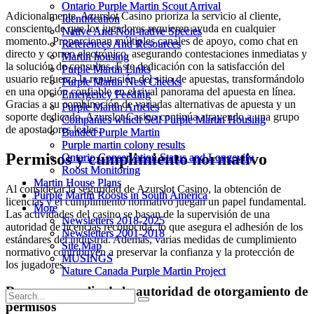
Ontario Purple Martin Scout Arrival
Ontario Purple Martin Scout Arrival
Adicionalmente, Azurslot Casino prioriza la servicio al cliente,
Identification
Identification
consciente de que los jugadores requieren ayuda en cualquier
Native And Non-native Species
Native And Non-native Species
momento. Proporcionan múltiples canales de apoyo, como chat en
References And Resources
References And Resources
directo y correo electrónico, asegurando contestaciones inmediatas y
Martin housing
Martin housing
la solución de consultas. Este dedicación con la satisfacción del
Purple Martin Links
Purple Martin Links
usuario refuerza la reputación del sitio de apuestas, transformándolo
Purple Martin Nest Checks
Purple Martin Nest Checks
en una opción confiable en el rival panorama del apuesta en línea.
Emergency Feeding
Emergency Feeding
Gracias a su combinación de variadas alternativas de apuesta y un
Purple Martin Articles
Purple Martin Articles
soporte dedicado, Azurslot Casino continúa atrayendo a una grupo
Companies which Sell Purple Martin Housing
Companies which Sell Purple Martin Housing
de apostadores leales.
Banded Purple Martin
Banded Purple Martin
Purple martin colony results
Purple martin colony results
Permisos y cumplimiento normativo
Ontario Conservation Status and Longevity
Ontario Conservation Status and Longevity
Roost Monitoring
Roost Monitoring
Martin House Plans
Martin House Plans
Al considerar la seguridad de Azurslot Casino, la obtención de
Purple Martin Roosts in South America
Purple Martin Roosts in South America
licencias y el cumplimiento normativo juegan un papel fundamental.
More
More
Las actividades del casino se basan de la supervisión de una
Newsletters 2018-2025
Newsletters 2018-2025
autoridad de licencias reconocida, lo que asegura el adhesión de los
Newsletters 2001-2018
Newsletters 2001-2018
estándares del industria. Además, varias medidas de cumplimiento
Site Map
Site Map
normativo contribuyen a preservar la confianza y la protección de
MUSINGS
MUSINGS
los jugadores.
Nature Canada Purple Martin Project
Nature Canada Purple Martin Project
Resumen amplia de la autoridad de otorgamiento de
permisos