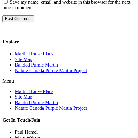
Save my name, email, and website in this browser for the next
time I comment.
Explore
Martin House Plans
Site Map
Banded Purple Martin
Nature Canada Purple Martin Project
Menu
Martin House Plans
Site Map
Banded Purple Martin
Nature Canada Purple Martin Project
Get In Touch/Join
Paul Hamel
Mary Wilson