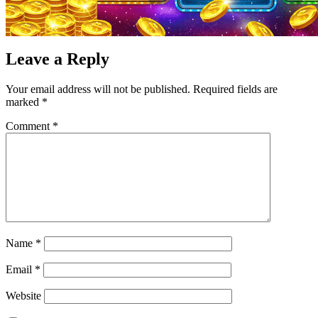
Leave a Reply
Your email address will not be published.
Required fields are
marked
*
Comment
*
Name
*
Email
*
Website