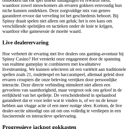
ontdekken dat elk spel unieke uitdagingen en rewards biedt,
waardoor zowel nieuwkomers als ervaren gokkers eenvoudig hun
niche kunnen ontdekken. Deze zorgvuldige mix van genres
garandeert ervoor dat verveling tot het geschiedenis behoort. Bij
Spinsy draait spelen niet alleen om geluk; het is een kans om
verschillende spelstijlen en tactieken onder de knie te krijgen,
waardoor elke gamesessie de moeite waard.
Live dealerervaring
Hoe verbetert de ervaring met live dealers ons gaming-avontuur bij
Spinsy Casino? Het versterkt onze engagement door de spanning
van realtime gameplay te combineren met kwalitatieve
livestreaming. We kunnen selecteren uit een variëteit aan traditionele
spellen zoals 21, roulettespel en baccaratspeel, allemaal geleid door
ervaren croupiers die onze beleving verrijken door persoonlijke
interactie. Deze directe verbinding stimuleert niet alleen een
gevoelens van saamhorigheid, maar vergroot ook ons geloof in de
eerlijkheid van het spelletje. De verscheidenheid in spelaanbod
garandeert dat er voor ieder wat te vinden is, of we nu de keuze
hebben aan vlugge actie of een meer rustige sfeer. Kortom, de live
dealer-sectie uitnodigt ons uit om ons volledig te verdiepen in een
fascinerende en interactieve spelervaring.
Progressieve jackpot gokkasten