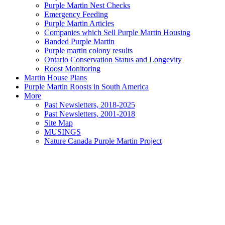
Purple Martin Nest Checks
Emergency Feeding
Purple Martin Articles
Companies which Sell Purple Martin Housing
Banded Purple Martin
Purple martin colony results
Ontario Conservation Status and Longevity
Roost Monitoring
Martin House Plans
Purple Martin Roosts in South America
More
Past Newsletters, 2018-2025
Past Newsletters, 2001-2018
Site Map
MUSINGS
Nature Canada Purple Martin Project