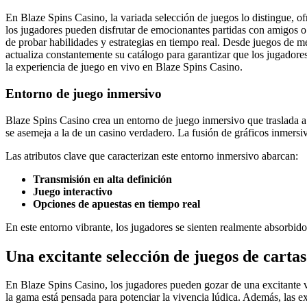
En Blaze Spins Casino, la variada selección de juegos lo distingue, o
los jugadores pueden disfrutar de emocionantes partidas con amigos o 
de probar habilidades y estrategias en tiempo real. Desde juegos de mes
actualiza constantemente su catálogo para garantizar que los jugadore
la experiencia de juego en vivo en Blaze Spins Casino.
Entorno de juego inmersivo
Blaze Spins Casino crea un entorno de juego inmersivo que traslada a
se asemeja a la de un casino verdadero. La fusión de gráficos inmersiv
Las atributos clave que caracterizan este entorno inmersivo abarcan:
Transmisión en alta definición
Juego interactivo
Opciones de apuestas en tiempo real
En este entorno vibrante, los jugadores se sienten realmente absorbid
Una excitante selección de juegos de cartas
En Blaze Spins Casino, los jugadores pueden gozar de una excitante va
la gama está pensada para potenciar la vivencia lúdica. Además, las e