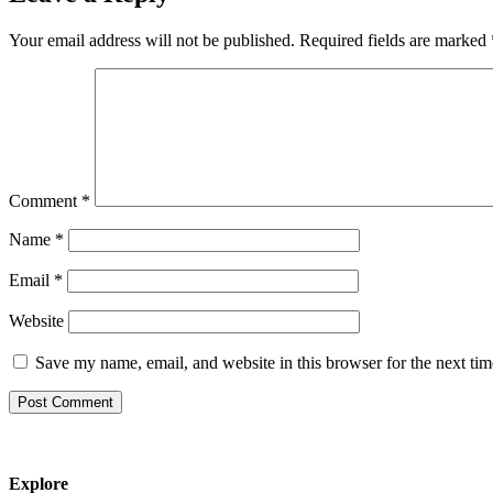
Your email address will not be published.
Required fields are marked
Comment
*
Name
*
Email
*
Website
Save my name, email, and website in this browser for the next ti
Explore