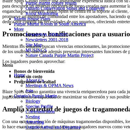
Blaze Spins Casino ofrece una apasionante experiencia lúdica con su am
Purple martin colony results
Purple martin colony results
para descubrir las diversas opciones de juego creadas para aumentar la
Ontario Conservation Status and Longevity
Ontario Conservation Status and Longevity
enganchados. También, Blaze Spins se centra en la soporte al cliente, 
Roost Monitoring
Roost Monitoring
promueve un espíritu de comunidad entre los apostadores, haciendo qu
Martin House Plans
Martin House Plans
dedica por cumplir las necesidades de sus usuarios, ofreciendo entret
Purple Martin Roosts in South America
Purple Martin Roosts in South America
More
More
Promociones y bonificaciones para usuario
Newsletters 2018-2025
Newsletters 2018-2025
Newsletters 2001-2018
Newsletters 2001-2018
Site Map
Site Map
Mientras los usuarios buscan vivencias emocionantes, las promocione
MUSINGS
MUSINGS
de los usuarios, sino que además presentan interesantes funciones de
Nature Canada Purple Martin Project
Nature Canada Purple Martin Project
Los jugadores pueden aprovechar:
Menu
Menu
Bonos de bienvenida
Home
Home
Giros sin costo
About Us
About Us
Programas de lealtad
Meetings & OPMA News
Meetings & OPMA News
Join
Join
Blaze Spins Casino garantiza una vivencia enriquecedora para cada jug
Ontario’s Purple Martin
Ontario’s Purple Martin
jugadores tienen la capacidad de maximizar su diversión y sus posible
Biology
Biology
Species Profile
Species Profile
Amplia variedad de juegos de tragamoned
Communication
Communication
Nesting
Nesting
Con una extensa selección de máquinas tragamonedas disponibles, los
Attracting
Attracting
lo hace en una opción atractiva tanto para jugadores nuevos como vet
Ontario Arrival and Departure
Ontario Arrival and Departure