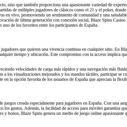
cto, sino que también proporciona una apasionante variedad de experien
rtidas de múltiples jugadores de clásicos como el 21 y el poker, donde 
otros en vivo, promoviendo un sentimiento de comunidad y una saludable
ovación de última generación con conexión social, Blaze Spins Casino 
n uno de los favoritos entre los participantes de España.
s jugadores que quieren una vivencia continua en cualquier sitio. En Bl
cualquier tiempo y ubicación. Este compromiso con la acceso implica qu
reciendo velocidades de carga más rápidos y una navegación más fluida. 
as a los visualizaciones mejorados y los mandos táctiles, participar se c
te en la opción favorita de los usuarios de España que aprecian la flexi
e juegos creada especialmente para jugadores en España. Con una ampli
os los gustos. Además, la facilidad de acceso para móviles garantiza que
nes y bonos, Blaze Spins genera un medio de juego online apasionante qu