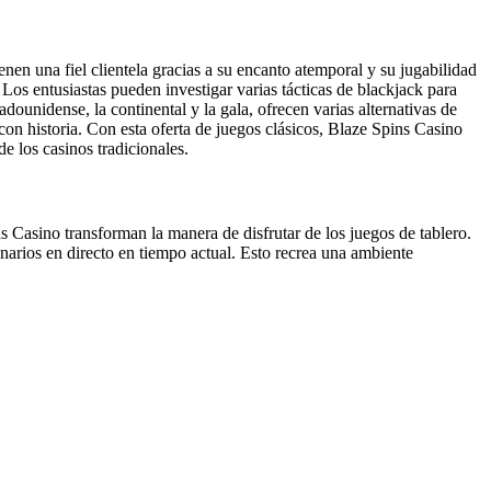
en una fiel clientela gracias a su encanto atemporal y su jugabilidad
 Los entusiastas pueden investigar varias tácticas de blackjack para
adounidense, la continental y la gala, ofrecen varias alternativas de
on historia. Con esta oferta de juegos clásicos, Blaze Spins Casino
e los casinos tradicionales.
 Casino transforman la manera de disfrutar de los juegos de tablero.
narios en directo en tiempo actual. Esto recrea una ambiente