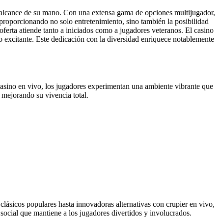
al alcance de su mano. Con una extensa gama de opciones multijugador,
 proporcionando no solo entretenimiento, sino también la posibilidad
 oferta atiende tanto a iniciados como a jugadores veteranos. El casino
o excitante. Este dedicación con la diversidad enriquece notablemente
casino en vivo, los jugadores experimentan una ambiente vibrante que
 mejorando su vivencia total.
lásicos populares hasta innovadoras alternativas con crupier en vivo,
social que mantiene a los jugadores divertidos y involucrados.