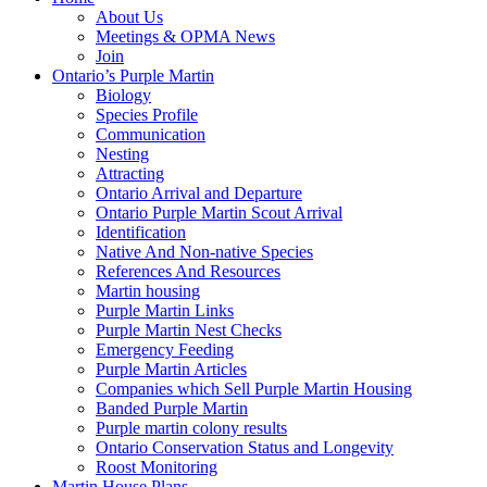
About Us
Meetings & OPMA News
Join
Ontario’s Purple Martin
Biology
Species Profile
Communication
Nesting
Attracting
Ontario Arrival and Departure
Ontario Purple Martin Scout Arrival
Identification
Native And Non-native Species
References And Resources
Martin housing
Purple Martin Links
Purple Martin Nest Checks
Emergency Feeding
Purple Martin Articles
Companies which Sell Purple Martin Housing
Banded Purple Martin
Purple martin colony results
Ontario Conservation Status and Longevity
Roost Monitoring
Martin House Plans