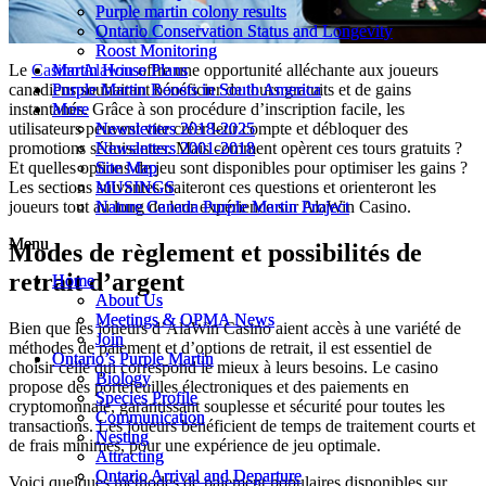
Purple martin colony results
Purple martin colony results
Ontario Conservation Status and Longevity
Ontario Conservation Status and Longevity
Roost Monitoring
Roost Monitoring
Martin House Plans
Martin House Plans
Le
Casino Alawin
offre une opportunité alléchante aux joueurs
Purple Martin Roosts in South America
Purple Martin Roosts in South America
canadiens souhaitant bénéficier de tours gratuits et de gains
More
More
instantanés. Grâce à son procédure d’inscription facile, les
Newsletters 2018-2025
Newsletters 2018-2025
utilisateurs peuvent vite créer leur compte et débloquer des
Newsletters 2001-2018
Newsletters 2001-2018
promotions séduisantes. Mais comment opèrent ces tours gratuits ?
Site Map
Site Map
Et quelles options de jeu sont disponibles pour optimiser les gains ?
MUSINGS
MUSINGS
Les sections suivantes traiteront ces questions et orienteront les
Nature Canada Purple Martin Project
Nature Canada Purple Martin Project
joueurs tout au long de leur expérience sur AlaWin Casino.
Menu
Menu
Modes de règlement et possibilités de
retrait d’argent
Home
Home
About Us
About Us
Meetings & OPMA News
Meetings & OPMA News
Bien que les joueurs d’AlaWin Casino aient accès à une variété de
Join
Join
méthodes de paiement et d’options de retrait, il est essentiel de
Ontario’s Purple Martin
Ontario’s Purple Martin
choisir celle qui correspond le mieux à leurs besoins. Le casino
Biology
Biology
propose des portefeuilles électroniques et des paiements en
Species Profile
Species Profile
cryptomonnaie, garantissant souplesse et sécurité pour toutes les
Communication
Communication
transactions. Les joueurs bénéficient de temps de traitement courts et
Nesting
Nesting
de frais minimes, pour une expérience de jeu optimale.
Attracting
Attracting
Ontario Arrival and Departure
Ontario Arrival and Departure
Voici quelques méthodes de paiement populaires disponibles sur