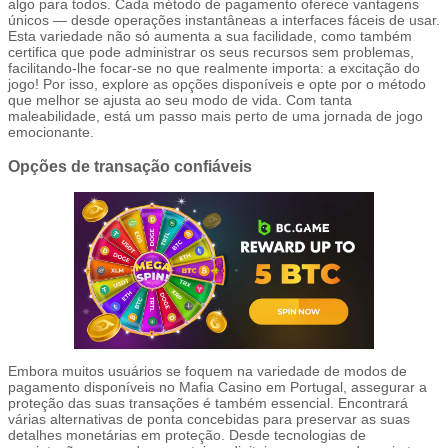
algo para todos. Cada método de pagamento oferece vantagens
únicos — desde operações instantâneas a interfaces fáceis de usar.
Esta variedade não só aumenta a sua facilidade, como também
certifica que pode administrar os seus recursos sem problemas,
facilitando-lhe focar-se no que realmente importa: a excitação do
jogo! Por isso, explore as opções disponíveis e opte por o método
que melhor se ajusta ao seu modo de vida. Com tanta
maleabilidade, está um passo mais perto de uma jornada de jogo
emocionante.
Opções de transação confiáveis
Embora muitos usuários se foquem na variedade de modos de
pagamento disponíveis no Mafia Casino em Portugal, assegurar a
proteção das suas transações é também essencial. Encontrará
várias alternativas de ponta concebidas para preservar as suas
detalhes monetárias em proteção. Desde tecnologias de