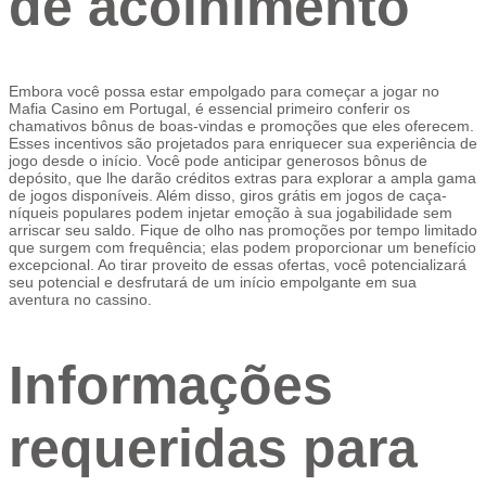
de acolhimento
Embora você possa estar empolgado para começar a jogar no
Mafia Casino em Portugal, é essencial primeiro conferir os
chamativos bônus de boas-vindas e promoções que eles oferecem.
Esses incentivos são projetados para enriquecer sua experiência de
jogo desde o início. Você pode anticipar generosos bônus de
depósito, que lhe darão créditos extras para explorar a ampla gama
de jogos disponíveis. Além disso, giros grátis em jogos de caça-
níqueis populares podem injetar emoção à sua jogabilidade sem
arriscar seu saldo. Fique de olho nas promoções por tempo limitado
que surgem com frequência; elas podem proporcionar um benefício
excepcional. Ao tirar proveito de essas ofertas, você potencializará
seu potencial e desfrutará de um início empolgante em sua
aventura no cassino.
Informações
requeridas para