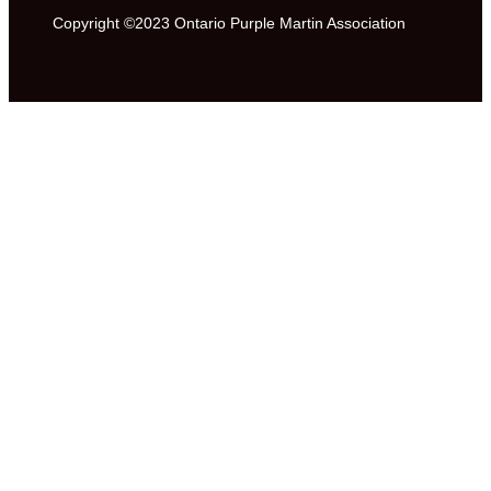
Copyright ©2023 Ontario Purple Martin Association