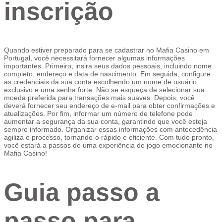
inscrição
Quando estiver preparado para se cadastrar no Mafia Casino em
Portugal, você necessitará fornecer algumas informações
importantes. Primeiro, insira seus dados pessoais, incluindo nome
completo, endereço e data de nascimento. Em seguida, configure
as credenciais da sua conta escolhendo um nome de usuário
exclusivo e uma senha forte. Não se esqueça de selecionar sua
moeda preferida para transações mais suaves. Depois, você
deverá fornecer seu endereço de e-mail para obter confirmações e
atualizações. Por fim, informar um número de telefone pode
aumentar a segurança da sua conta, garantindo que você esteja
sempre informado. Organizar essas informações com antecedência
agiliza o processo, tornando-o rápido e eficiente. Com tudo pronto,
você estará a passos de uma experiência de jogo emocionante no
Mafia Casino!
Guia passo a
passo para