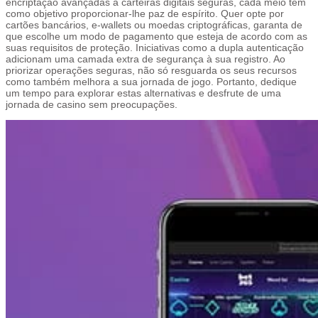
encriptação avançadas a carteiras digitais seguras, cada meio tem
como objetivo proporcionar-lhe paz de espírito. Quer opte por
cartões bancários, e-wallets ou moedas criptográficas, garanta de
que escolhe um modo de pagamento que esteja de acordo com as
suas requisitos de proteção. Iniciativas como a dupla autenticação
adicionam uma camada extra de segurança à sua registro. Ao
priorizar operações seguras, não só resguarda os seus recursos
como também melhora a sua jornada de jogo. Portanto, dedique
um tempo para explorar estas alternativas e desfrute de uma
jornada de casino sem preocupações.