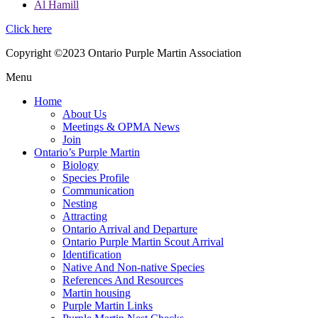
Al Hamill
Click here
Copyright ©2023 Ontario Purple Martin Association
Menu
Home
About Us
Meetings & OPMA News
Join
Ontario’s Purple Martin
Biology
Species Profile
Communication
Nesting
Attracting
Ontario Arrival and Departure
Ontario Purple Martin Scout Arrival
Identification
Native And Non-native Species
References And Resources
Martin housing
Purple Martin Links