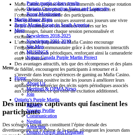
Purple martin colony results
Purple martin colony results
Mafia Casino propose des récits immersifs où chaque rotation
Ontario Conservation Status and Longevity
Ontario Conservation Status and Longevity
révèle de nouvelles plots, augmentant l’implication et
Roost Monitoring
Roost Monitoring
l’connexion émotionnelle des participants.
Martin House Plans
Martin House Plans
Des systèmes de jeu uniques assurent aux joueurs une vivre
Purple Martin Roosts in South America
Purple Martin Roosts in South America
de jeu dynamique et des histoires centrées sur les
More
More
personnages, faisant chaque session personnalisée et
Newsletters 2018-2025
Newsletters 2018-2025
excitante.
Newsletters 2001-2018
Newsletters 2001-2018
L’atmosphère palpitante du Mafia Casino encourage
Site Map
Site Map
l’engagement communautaire grâce à des tournois interactifs
MUSINGS
MUSINGS
et des événements périodiques, renforçant ainsi la camaraderie
Nature Canada Purple Martin Project
Nature Canada Purple Martin Project
entre les joueurs.
Des avantages attractifs, tels que des récompenses et des plans
Menu
Menu
de fidélité, encouragent les participants à retourner et à
s’investir dans leurs expériences de gaming au Mafia Casino.
Home
Home
La compétition positive incite les joueurs à améliorer leurs
About Us
About Us
aptitudes et à apprécier des récits sujets périodiques associés
Meetings & OPMA News
Meetings & OPMA News
aux célébrations, ce qui offre un excitation additionnel.
Join
Join
Ontario’s Purple Martin
Ontario’s Purple Martin
Des intrigues captivants qui fascinent les
Biology
Biology
participants
Species Profile
Species Profile
Communication
Communication
Nesting
Nesting
Des scénarios fascinants constituent l’épine dorsale des
Attracting
Attracting
divertissements sur le thème de la mafia, plongeant les joueurs dans
Ontario Arrival and Departure
Ontario Arrival and Departure