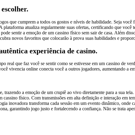
escolher.
os que cumprem a todos os gostos e níveis de habilidade. Seja você fã
 plataforma atualiza regularmente suas ofertas, certificando que você 
 pode sentir a emoção de um cassino físico sem sair de casa. Além diss
cubra novos favoritos que colocarão à prova suas habilidades e propor
utêntica experiência de casino.
o real que faz você se sentir como se estivesse em um cassino de verd
 você vivencia online conecta você a outros jogadores, aumentando a em
, trazendo a emoção de um crupiê ao vivo diretamente para a sua tela.
 cassino físico. Com transmissões em alta definição e interação em tem
ogia inovadora transforma cada sessão em um evento dinâmico, onde ca
ciona, garantindo jogo justo e fortalecendo a confiança. Não se trata ap