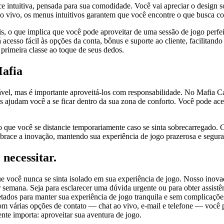
e intuitiva, pensada para sua comodidade. Você vai apreciar o design so
ao vivo, os menus intuitivos garantem que você encontre o que busca c
s, o que implica que você pode aproveitar de uma sessão de jogo perfei
acesso fácil às opções da conta, bônus e suporte ao cliente, facilitan
primeira classe ao toque de seus dedos.
Mafia
el, mas é importante aproveitá-los com responsabilidade. No Mafia Cas
s ajudam você a se ficar dentro da sua zona de conforto. Você pode ace
ue você se distancie temporariamente caso se sinta sobrecarregado. C
Abrace a inovação, mantendo sua experiência de jogo prazerosa e segura
 necessitar.
ue você nunca se sinta isolado em sua experiência de jogo. Nosso inovad
por semana. Seja para esclarecer uma dúvida urgente ou para obter assi
ojetados para manter sua experiência de jogo tranquila e sem complicaçõ
Com várias opções de contato — chat ao vivo, e-mail e telefone — você
nte importa: aproveitar sua aventura de jogo.