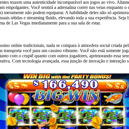
ientes trazem uma autenticidade incomparável aos jogos ao vivo. Altam
ejam empolgantes. Você sentirá a adrenalina correr nas veias enquanto 
s) meramente não podem equiparar. A habilidade deles não só aprimora
uais nítidas e streaming fluido, elevando toda a sua experiência. Seja b
ma de Las Vegas imediatamente para a sua sala de estar.
ssino online tradicionais, nada se compara à atmosfera social criada pe
as transporta você para um cassino vibrante. Você não está somente jo
 tanto com o crupiê quanto com outros jogadores, aprimorando essa sens
rativa. Com tecnologia avançada, essa junção de inovação e interação so