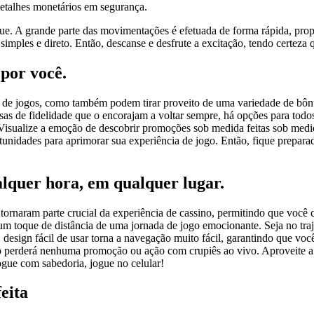
etalhes monetários em segurança.
e. A grande parte das movimentações é efetuada de forma rápida, pro
a simples e direto. Então, descanse e desfrute a excitação, tendo certez
por você.
o de jogos, como também podem tirar proveito de uma variedade de bô
s de fidelidade que o encorajam a voltar sempre, há opções para todos 
 Visualize a emoção de descobrir promoções sob medida feitas sob medid
tunidades para aprimorar sua experiência de jogo. Então, fique prepar
alquer hora, em qualquer lugar.
tornaram parte crucial da experiência de cassino, permitindo que você 
m toque de distância de uma jornada de jogo emocionante. Seja no traj
 design fácil de usar torna a navegação muito fácil, garantindo que voc
ão perderá nenhuma promoção ou ação com crupiês ao vivo. Aproveite a 
ogue com sabedoria, jogue no celular!
eita