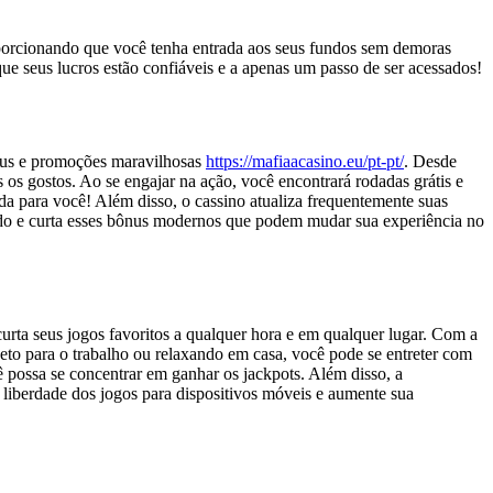
porcionando que você tenha entrada aos seus fundos sem demoras
a que seus lucros estão confiáveis e a apenas um passo de ser acessados!
nus e promoções maravilhosas
https://mafiaacasino.eu/pt-pt/
. Desde
os gostos. Ao se engajar na ação, você encontrará rodadas grátis e
a para você! Além disso, o cassino atualiza frequentemente suas
ado e curta esses bônus modernos que podem mudar sua experiência no
curta seus jogos favoritos a qualquer hora e em qualquer lugar. Com a
eto para o trabalho ou relaxando em casa, você pode se entreter com
ê possa se concentrar em ganhar os jackpots. Além disso, a
liberdade dos jogos para dispositivos móveis e aumente sua