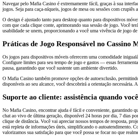
Navegar pelo Mafia Casino é extremamente fácil, graças à sua interfac
jogos. Seja para caça-níqueis, jogos de mesa ou sessões com crupiês 
O design é ajustado tanto para desktop quanto para dispositivos móvei
com que cada clique conte, aprimorando sua sessão de jogo. Você terá 
usabilidade se unem, proporcionando a você uma vivência de jogo de 
Práticas de Jogo Responsável no Cassino 
Os jogos para dispositivos móveis oferecem uma comodidade inigualáv
Configure limites para seu tempo de jogo e gastos — essas ferramenta
pausa, garantindo que você sustente um ambiente divertido.
O Mafia Casino também promove opções de autoexclusão, permitindo q
disponíveis ao seu alcance, você descobrirá a orientação necessária. 
Suporte ao cliente: assistência quando você
No Mafia Casino, encontrar ajuda é fácil e conveniente, garantindo q
chat ao vivo de última geração, disponível 24 horas por dia, 7 dias 
clique de distância. Você vai apreciar nossos tempos de resposta, pr
está repleta de informações úteis, simplificando o autoatendimento. 
valorizamos sua satisfação para que você possa se focar no que realme