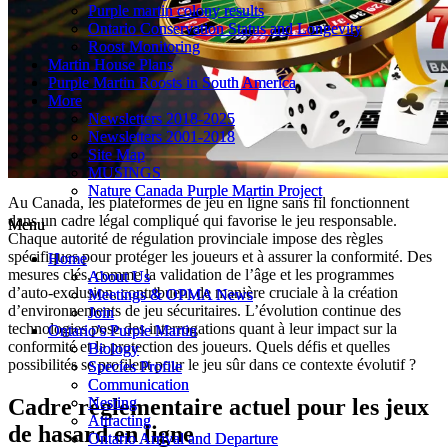
Purple martin colony results
Purple martin colony results
Ontario Conservation Status and Longevity
Ontario Conservation Status and Longevity
Roost Monitoring
Roost Monitoring
Martin House Plans
Martin House Plans
Purple Martin Roosts in South America
Purple Martin Roosts in South America
More
More
Newsletters 2018-2025
Newsletters 2018-2025
Newsletters 2001-2018
Newsletters 2001-2018
Site Map
Site Map
MUSINGS
MUSINGS
Nature Canada Purple Martin Project
Nature Canada Purple Martin Project
Au Canada, les plateformes de jeu en ligne sans fil fonctionnent
dans un cadre légal compliqué qui favorise le jeu responsable.
Menu
Menu
Chaque autorité de régulation provinciale impose des règles
spécifiques pour protéger les joueurs et à assurer la conformité. Des
Home
Home
mesures clés, comme la validation de l’âge et les programmes
About Us
About Us
d’auto-exclusion, contribuent de manière cruciale à la création
Meetings & OPMA News
Meetings & OPMA News
d’environnements de jeu sécuritaires. L’évolution continue des
Join
Join
technologies pose des interrogations quant à leur impact sur la
Ontario’s Purple Martin
Ontario’s Purple Martin
conformité et la protection des joueurs. Quels défis et quelles
Biology
Biology
possibilités se profilent pour le jeu sûr dans ce contexte évolutif ?
Species Profile
Species Profile
Communication
Communication
Nesting
Nesting
Cadre réglementaire actuel pour les jeux
Attracting
Attracting
de hasard en ligne
Ontario Arrival and Departure
Ontario Arrival and Departure