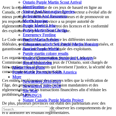
Ontario Purple Martin Scout Arrival
Ontario Purple Martin Scout Arrival
Identification
Identification
Avec la expansion continue de ces jeux de hasard en ligne au
Native And Non-native Species
Native And Non-native Species
Canada, ce cadre réglementaire qui régit ce secteur a évolué afin de
References And Resources
References And Resources
mieux protéger les différents consommateurs et de promouvoir un
Martin housing
Martin housing
jeu responsable. Chaque province a sa propre autorité de
Purple Martin Links
Purple Martin Links
réglementation, qui surveille l’ octroi des licences et le conformité
Purple Martin Nest Checks
Purple Martin Nest Checks
des exploitants de jeux de hasard en ligne.
Emergency Feeding
Emergency Feeding
Purple Martin Articles
Purple Martin Articles
Le Code criminel de Canada énonce les différentes normes
Companies which Sell Purple Martin Housing
Companies which Sell Purple Martin Housing
fédérales, prohibant notamment les activités de jeu non autorisées, et
Banded Purple Martin
Banded Purple Martin
garantissant ainsi une conformité légale des exploitants.
Purple martin colony results
Purple martin colony results
Les organismes de réglementation provinciaux, tels que la
Ontario Conservation Status and Longevity
Ontario Conservation Status and Longevity
Commission des alcools et des jeux de l’Ontario, sont chargés de
Roost Monitoring
Roost Monitoring
faire appliquer les règlements qui favorisent l’justice, la sécurité des
Martin House Plans
Martin House Plans
consommateurs et le jeu responsable.
Purple Martin Roosts in South America
Purple Martin Roosts in South America
More
More
Ces entités implémentent des mesures telles que la vérification de
Newsletters 2018-2025
Newsletters 2018-2025
l’âge, des programmes d’auto-exclusion mandatoires et des
Newsletters 2001-2018
Newsletters 2001-2018
réglementations sur les transactions financières afin d’réduire les
Site Map
Site Map
problèmes de jeu.
MUSINGS
MUSINGS
Nature Canada Purple Martin Project
Nature Canada Purple Martin Project
De plus, plusieurs provinces ont établi des partenariats avec des
organismes de recherche afin de observer les comportements de jeu
et d’améliorer les résultats réglementaires.