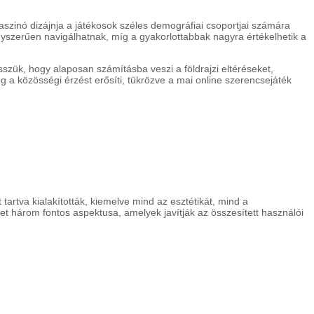
aszinó dizájnja a játékosok széles demográfiai csoportjai számára
egyszerűen navigálhatnak, míg a gyakorlottabbak nagyra értékelhetik a
esszük, hogy alaposan számításba veszi a földrajzi eltéréseket,
a közösségi érzést erősíti, tükrözve a mai online szerencsejáték
 tartva kialakították, kiemelve mind az esztétikát, mind a
et három fontos aspektusa, amelyek javítják az összesített használói