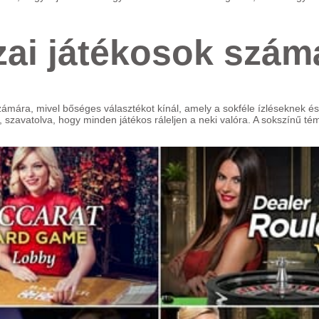
zai játékosok szám
zámára, mivel bőséges választékot kínál, amely a sokféle ízléseknek és 
 szavatolva, hogy minden játékos ráleljen a neki valóra. A sokszínű tém