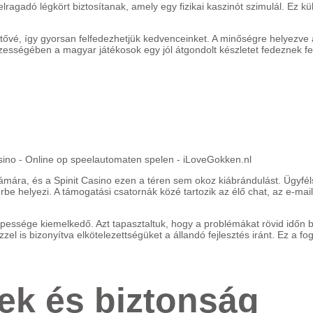
lragadó légkört biztosítanak, amely egy fizikai kaszinót szimulál. Ez k
vé, így gyorsan felfedezhetjük kedvenceinket. A minőségre helyezve a 
sszességében a magyar játékosok egy jól átgondolt készletet fedeznek fe
mára, és a Spinit Casino ezen a téren sem okoz kiábrándulást. Ügyfélsz
be helyezi. A támogatási csatornák közé tartozik az élő chat, az e-ma
essége kiemelkedő. Azt tapasztaltuk, hogy a problémákat rövid időn bel
 ezzel is bizonyítva elkötelezettségüket a állandó fejlesztés iránt. Ez 
gek és biztonság