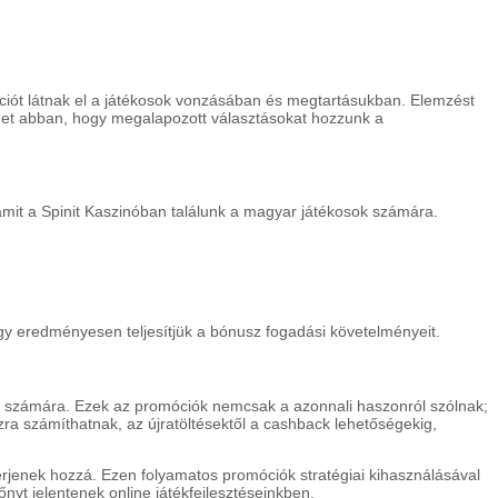
nkciót látnak el a játékosok vonzásában és megtartásukban. Elemzést
thet abban, hogy megalapozott választásokat hozzunk a
amit a Spinit Kaszinóban találunk a magyar játékosok számára.
y eredményesen teljesítjük a bónusz fogadási követelményeit.
ok számára. Ezek az promóciók nemcsak a azonnali haszonról szólnak;
ra számíthatnak, az újratöltésektől a cashback lehetőségekig,
jenek hozzá. Ezen folyamatos promóciók stratégiai kihasználásával
nyt jelentenek online játékfejlesztéseinkben.