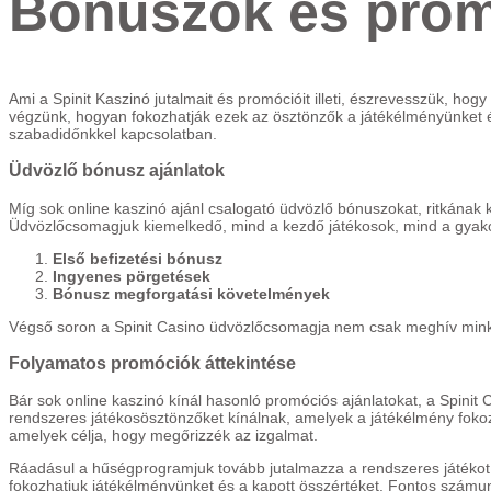
Bónuszok és pro
Ami a Spinit Kaszinó jutalmait és promócióit illeti, észrevesszük, h
végzünk, hogyan fokozhatják ezek az ösztönzők a játékélményünket é
szabadidőnkkel kapcsolatban.
Üdvözlő bónusz ajánlatok
Míg sok online kaszinó ajánl csalogató üdvözlő bónuszokat, ritkának
Üdvözlőcsomagjuk kiemelkedő, mind a kezdő játékosok, mind a gyako
Első befizetési bónusz
Ingyenes pörgetések
Bónusz megforgatási követelmények
Végső soron a Spinit Casino üdvözlőcsomagja nem csak meghív minket
Folyamatos promóciók áttekintése
Bár sok online kaszinó kínál hasonló promóciós ajánlatokat, a Spin
rendszeres játékosösztönzőket kínálnak, amelyek a játékélmény fokozá
amelyek célja, hogy megőrizzék az izgalmat.
Ráadásul a hűségprogramjuk tovább jutalmazza a rendszeres játékot,
fokozhatjuk játékélményünket és a kapott összértéket. Fontos számunk