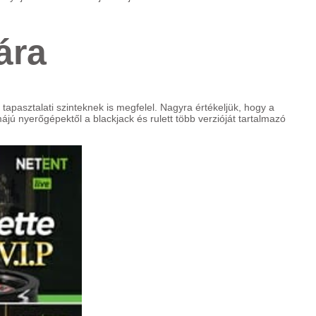
ára
tapasztalati szinteknek is megfelel. Nagyra értékeljük, hogy a
ájú nyerőgépektől a blackjack és rulett több verzióját tartalmazó