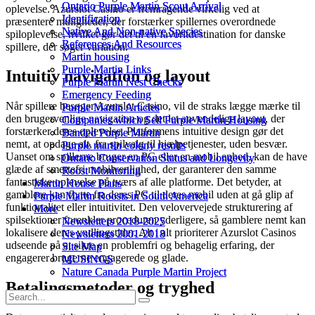
Ontario Purple Martin Scout Arrival
Ontario Purple Martin Scout Arrival
oplevelse. Azurslot Casino er fremragende virkelig ved at
Identification
Identification
præsentere muligheder, der forstærker spillernes overordnede
Native And Non-native Species
Native And Non-native Species
spiloplevelse, hvilket gør det til en favoritdestination for danske
References And Resources
References And Resources
spillere, der søger variation.
Martin housing
Martin housing
Purple Martin Links
Purple Martin Links
Intuitiv navigation og layout
Purple Martin Nest Checks
Purple Martin Nest Checks
Emergency Feeding
Emergency Feeding
Når spillere besøger Azurslot Casino, vil de straks lægge mærke til
Purple Martin Articles
Purple Martin Articles
den brugervenlige navigation og det let anvendelige layout, der
Companies which Sell Purple Martin Housing
Companies which Sell Purple Martin Housing
forstærker deres oplevelse. Platformens intuitive design gør det
Banded Purple Martin
Banded Purple Martin
nemt, at opdage alt, fra spilvalg til hjælpetjenester, uden besvær.
Purple martin colony results
Purple martin colony results
Uanset om spillerne bruger en PC eller en mobil enhed, kan de have
Ontario Conservation Status and Longevity
Ontario Conservation Status and Longevity
glæde af smertefri mobilvenlighed, der garanterer den samme
Roost Monitoring
Roost Monitoring
fantastiske oplevelse på tværs af alle platforme. Det betyder, at
Martin House Plans
Martin House Plans
gamblere kan flytte fra deres PC til deres mobil uden at gå glip af
Purple Martin Roosts in South America
Purple Martin Roosts in South America
funktionalitet eller intuitivitet. Den velovervejede strukturering af
More
More
spilsektioner forenkler proceduren yderligere, så gamblere nemt kan
Newsletters 2018-2025
Newsletters 2018-2025
lokalisere deres yndlingstitler. Alt i alt prioriterer Azurslot Casinos
Newsletters 2001-2018
Newsletters 2001-2018
udseende på at sikre en problemfri og behagelig erfaring, der
Site Map
Site Map
engagerer brugerne engagerede og glade.
MUSINGS
MUSINGS
Nature Canada Purple Martin Project
Nature Canada Purple Martin Project
Betalingsmetoder og tryghed