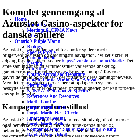
Komplet gennemgang af
Home
Home
Azurslot Casino-aspekter for
About Us
About Us
Meetings & OPMA News
Meetings & OPMA News
danske spillere
Join
Join
Ontario’s Purple Martin
Ontario’s Purple Martin
Biology
Biology
Azurslot Casino skiller sig ud for danske spillere med sit
Species Profile
Species Profile
brugervenlige design og gnidningsfri navigation, hvilket sikrer let
Communication
Communication
adgang for alle spillerniveauer
https://azurslot-casino.net/da-dk/
. Det
Nesting
Nesting
store samling af spiltitler tilfredsstiller varierende ønsker og
Attracting
Attracting
garanterer noget for enhver smag. Brugere kan også forvente
Ontario Arrival and Departure
Ontario Arrival and Departure
gavmilde tilbud og bonusser, der forstærker deres gamingoplevelse.
Ontario Purple Martin Scout Arrival
Ontario Purple Martin Scout Arrival
Men det er kun starten; der er mere at opdage om systemets
Identification
Identification
beskyttelsesfunktioner og kundesupportmuligheder, der kan forbedre
Native And Non-native Species
Native And Non-native Species
ens spiloplevelse.
References And Resources
References And Resources
Martin housing
Martin housing
Kampagner og bonustilbud
Purple Martin Links
Purple Martin Links
Purple Martin Nest Checks
Purple Martin Nest Checks
Emergency Feeding
Emergency Feeding
Azurslot Casino forbløffer ikke kun med sit udvalg af spil, men er
Purple Martin Articles
Purple Martin Articles
også bemærkelsesværdigt med sine tiltrækkende tilbud og
Companies which Sell Purple Martin Housing
Companies which Sell Purple Martin Housing
belønninger. Nye spillere bliver mødt med lokkende
Banded Purple Martin
Banded Purple Martin
velkomstbonusser, der kan forstørre deres indledende bankroll