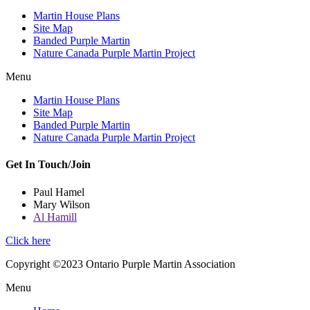
Martin House Plans
Site Map
Banded Purple Martin
Nature Canada Purple Martin Project
Menu
Martin House Plans
Site Map
Banded Purple Martin
Nature Canada Purple Martin Project
Get In Touch/Join
Paul Hamel
Mary Wilson
Al Hamill
Click here
Copyright ©2023 Ontario Purple Martin Association
Menu