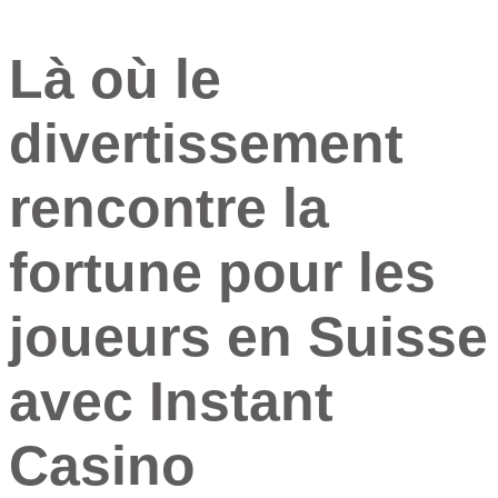
Là où le
divertissement
rencontre la
fortune pour les
joueurs en Suisse
avec Instant
Casino