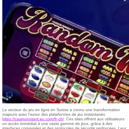
Le secteur du jeu en ligne en Suisse a connu une transformation
majeure avec l’essor des plateformes de jeu instantanés
https://casinoinstant.eu.com/fr-ch/
. Ces sites offrent aux utilisateurs
un accès immédiat à une vaste gamme de jeux, grâce à des
interfaces conviviales et des protocoles de sécurité renforcées. Leur