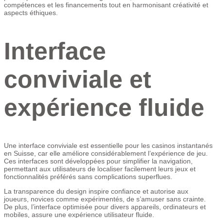
compétences et les financements tout en harmonisant créativité et
aspects éthiques.
Interface
conviviale et
expérience fluide
Une interface conviviale est essentielle pour les casinos instantanés
en Suisse, car elle améliore considérablement l’expérience de jeu.
Ces interfaces sont développées pour simplifier la navigation,
permettant aux utilisateurs de localiser facilement leurs jeux et
fonctionnalités préférés sans complications superflues.
La transparence du design inspire confiance et autorise aux
joueurs, novices comme expérimentés, de s’amuser sans crainte.
De plus, l’interface optimisée pour divers appareils, ordinateurs et
mobiles, assure une expérience utilisateur fluide.