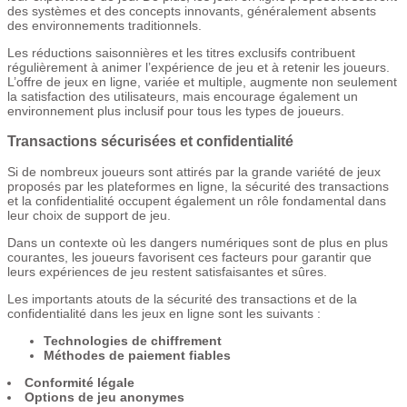
des systèmes et des concepts innovants, généralement absents
des environnements traditionnels.
Les réductions saisonnières et les titres exclusifs contribuent
régulièrement à animer l’expérience de jeu et à retenir les joueurs.
L’offre de jeux en ligne, variée et multiple, augmente non seulement
la satisfaction des utilisateurs, mais encourage également un
environnement plus inclusif pour tous les types de joueurs.
Transactions sécurisées et confidentialité
Si de nombreux joueurs sont attirés par la grande variété de jeux
proposés par les plateformes en ligne, la sécurité des transactions
et la confidentialité occupent également un rôle fondamental dans
leur choix de support de jeu.
Dans un contexte où les dangers numériques sont de plus en plus
courantes, les joueurs favorisent ces facteurs pour garantir que
leurs expériences de jeu restent satisfaisantes et sûres.
Les importants atouts de la sécurité des transactions et de la
confidentialité dans les jeux en ligne sont les suivants :
Technologies de chiffrement
Méthodes de paiement fiables
Conformité légale
Options de jeu anonymes