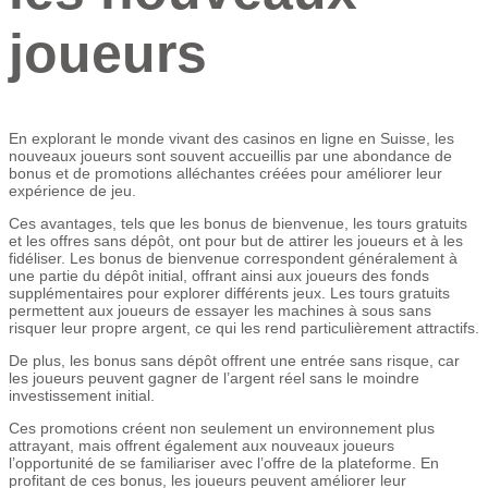
joueurs
En explorant le monde vivant des casinos en ligne en Suisse, les
nouveaux joueurs sont souvent accueillis par une abondance de
bonus et de promotions alléchantes créées pour améliorer leur
expérience de jeu.
Ces avantages, tels que les bonus de bienvenue, les tours gratuits
et les offres sans dépôt, ont pour but de attirer les joueurs et à les
fidéliser. Les bonus de bienvenue correspondent généralement à
une partie du dépôt initial, offrant ainsi aux joueurs des fonds
supplémentaires pour explorer différents jeux. Les tours gratuits
permettent aux joueurs de essayer les machines à sous sans
risquer leur propre argent, ce qui les rend particulièrement attractifs.
De plus, les bonus sans dépôt offrent une entrée sans risque, car
les joueurs peuvent gagner de l’argent réel sans le moindre
investissement initial.
Ces promotions créent non seulement un environnement plus
attrayant, mais offrent également aux nouveaux joueurs
l’opportunité de se familiariser avec l’offre de la plateforme. En
profitant de ces bonus, les joueurs peuvent améliorer leur