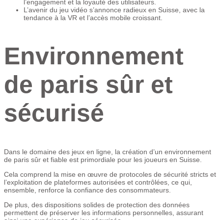
l’engagement et la loyauté des utilisateurs.
L’avenir du jeu vidéo s’annonce radieux en Suisse, avec la
tendance à la VR et l’accès mobile croissant.
Environnement
de paris sûr et
sécurisé
Dans le domaine des jeux en ligne, la création d’un environnement
de paris sûr et fiable est primordiale pour les joueurs en Suisse.
Cela comprend la mise en œuvre de protocoles de sécurité stricts et
l’exploitation de plateformes autorisées et contrôlées, ce qui,
ensemble, renforce la confiance des consommateurs.
De plus, des dispositions solides de protection des données
permettent de préserver les informations personnelles, assurant