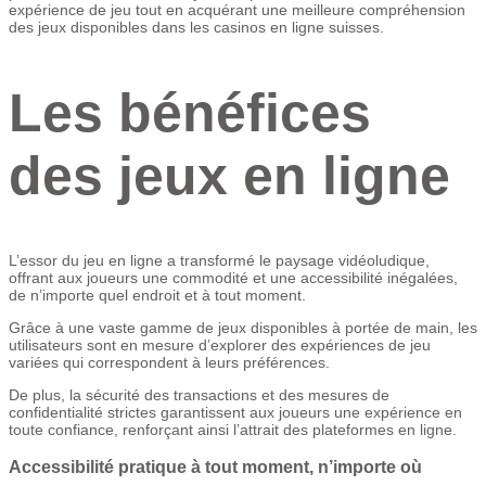
expérience de jeu tout en acquérant une meilleure compréhension
des jeux disponibles dans les casinos en ligne suisses.
Les bénéfices
des jeux en ligne
L’essor du jeu en ligne a transformé le paysage vidéoludique,
offrant aux joueurs une commodité et une accessibilité inégalées,
de n’importe quel endroit et à tout moment.
Grâce à une vaste gamme de jeux disponibles à portée de main, les
utilisateurs sont en mesure d’explorer des expériences de jeu
variées qui correspondent à leurs préférences.
De plus, la sécurité des transactions et des mesures de
confidentialité strictes garantissent aux joueurs une expérience en
toute confiance, renforçant ainsi l’attrait des plateformes en ligne.
Accessibilité pratique à tout moment, n’importe où