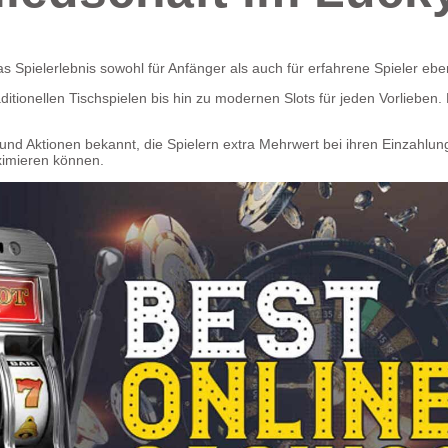
das Spielerlebnis sowohl für Anfänger als auch für erfahrene Spieler eb
 traditionellen Tischspielen bis hin zu modernen Slots für jeden Vorliebe
und Aktionen bekannt, die Spielern extra Mehrwert bei ihren Einzahlung
ximieren können.