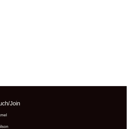
uch/Join
amel
ilson