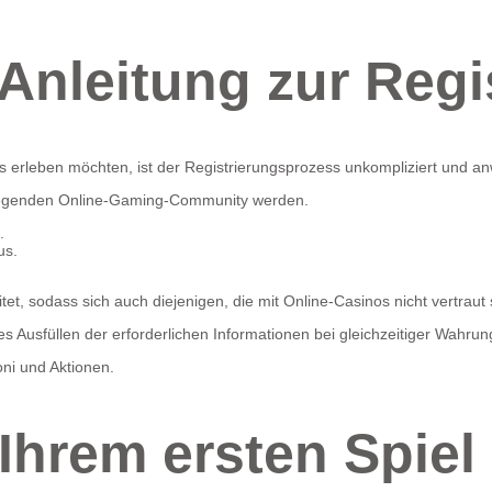
t-Anleitung zur Reg
s erleben möchten, ist der Registrierungsprozess unkompliziert und an
ufregenden Online-Gaming-Community werden.
.
us.
, sodass sich auch diejenigen, die mit Online-Casinos nicht vertraut 
Ausfüllen der erforderlichen Informationen bei gleichzeitiger Wahrung 
oni und Aktionen.
 Ihrem ersten Spiel