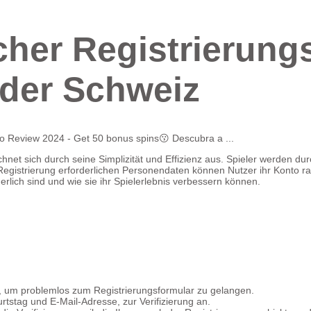
ntario’s Purple Martin
Martin House Plans
Purple Martin R
cher Registrierun
 der Schweiz
hnet sich durch seine Simplizität und Effizienz aus. Spieler werden du
 Registrierung erforderlichen Personendaten können Nutzer ihr Konto ra
derlich sind und wie sie ihr Spielerlebnis verbessern können.
, um problemlos zum Registrierungsformular zu gelangen.
tstag und E-Mail-Adresse, zur Verifizierung an.