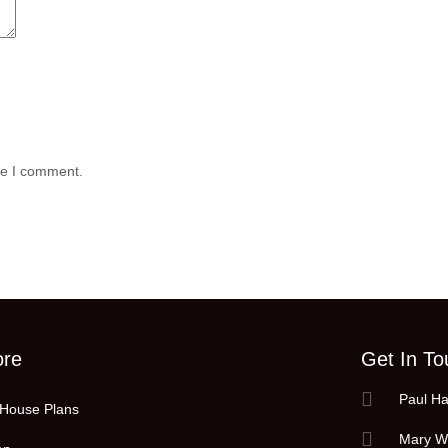
me I comment.
ore
Get In To
Paul H
 House Plans
Mary W