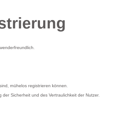
istrierung
wenderfreundlich.
sind, mühelos registrieren können.
der Sicherheit und des Vertraulichkeit der Nutzer.