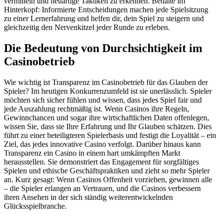
vermitteln und neuartige Taktiken zu erkennen. Behalte im
Hinterkopf: Informierte Entscheidungen machen jede Spielsitzung
zu einer Lernerfahrung und helfen dir, dein Spiel zu steigern und
gleichzeitig den Nervenkitzel jeder Runde zu erleben.
Die Bedeutung von Durchsichtigkeit im
Casinobetrieb
Wie wichtig ist Transparenz im Casinobetrieb für das Glauben der
Spieler? Im heutigen Konkurrenzumfeld ist sie unerlässlich. Spieler
möchten sich sicher fühlen und wissen, dass jedes Spiel fair und
jede Auszahlung rechtmäßig ist. Wenn Casinos ihre Regeln,
Gewinnchancen und sogar ihre wirtschaftlichen Daten offenlegen,
wissen Sie, dass sie Ihre Erfahrung und Ihr Glauben schätzen. Dies
führt zu einer beteiligteren Spielerbasis und festigt die Loyalität – ein
Ziel, das jedes innovative Casino verfolgt. Darüber hinaus kann
Transparenz ein Casino in einem hart umkämpften Markt
herausstellen. Sie demonstriert das Engagement für sorgfältiges
Spielen und ethische Geschäftspraktiken und zieht so mehr Spieler
an. Kurz gesagt: Wenn Casinos Offenheit vorziehen, gewinnen alle
– die Spieler erlangen an Vertrauen, und die Casinos verbessern
ihren Ansehen in der sich ständig weiterentwickelnden
Glücksspielbranche.