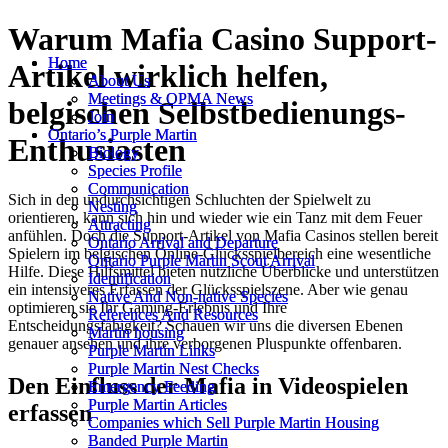
Warum Mafia Casino Support-
Home
Home
Artikel wirklich helfen,
About Us
About Us
Meetings & OPMA News
Meetings & OPMA News
belgischen Selbstbedienungs-
Join
Join
Ontario’s Purple Martin
Ontario’s Purple Martin
Enthusiasten
Biology
Biology
Species Profile
Species Profile
Communication
Communication
Sich in den undurchsichtigen Schluchten der Spielwelt zu
Nesting
Nesting
orientieren, kann sich hin und wieder wie ein Tanz mit dem Feuer
Attracting
Attracting
anfühlen. Doch die Support-Artikel von Mafia Casinos stellen bereit
Ontario Arrival and Departure
Ontario Arrival and Departure
Spielern im belgischen Online-Glücksspielbereich eine wesentliche
Ontario Purple Martin Scout Arrival
Ontario Purple Martin Scout Arrival
Hilfe. Diese Hilfsmittel bieten nützliche Überblicke und unterstützen
Identification
Identification
ein intensiveres Erfassen der Glücksspielszene. Aber wie genau
Native And Non-native Species
Native And Non-native Species
optimieren sie Ihr Gaming-Erlebnis und Ihre
References And Resources
References And Resources
Entscheidungsfähigkeit? Schauen wir uns die diversen Ebenen
Martin housing
Martin housing
genauer ansehen und ihre verborgenen Pluspunkte offenbaren.
Purple Martin Links
Purple Martin Links
Purple Martin Nest Checks
Purple Martin Nest Checks
Den Einfluss der Mafia in Videospielen
Emergency Feeding
Emergency Feeding
Purple Martin Articles
Purple Martin Articles
erfassen
Companies which Sell Purple Martin Housing
Companies which Sell Purple Martin Housing
Banded Purple Martin
Banded Purple Martin