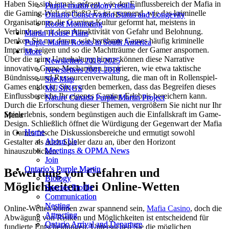
Haben Sie sich jemals gefragt, wie der Einflussbereich der Mafia in
Purple martin colony results
Purple martin colony results
die Gaming-Welt einfließt? Es ist spannend, wie das kriminelle
Ontario Conservation Status and Longevity
Ontario Conservation Status and Longevity
Organisationen die Gaming-Kultur geformt hat, meistens in
Roost Monitoring
Roost Monitoring
Verbindung mit dem Attraktivität von Gefahr und Belohnung.
Martin House Plans
Martin House Plans
Denken Sie nur daran, wie berühmte Games häufig kriminelle
Purple Martin Roosts in South America
Purple Martin Roosts in South America
Imperien zeigen und so die Machtträume der Gamer anspornen.
More
More
Über die reine Unterhaltung hinaus können diese Narrative
Newsletters 2018-2025
Newsletters 2018-2025
innovative Game-Mechaniken inspirieren, wie etwa taktische
Newsletters 2001-2018
Newsletters 2001-2018
Bündnisse und Ressourcenverwaltung, die man oft in Rollenspiel-
Site Map
Site Map
Games entdeckt. Sie werden bemerken, dass das Begreifen dieses
MUSINGS
MUSINGS
Einflussbereichs Ihr eigenes Gaming-Erlebnis bereichern kann.
Nature Canada Purple Martin Project
Nature Canada Purple Martin Project
Durch die Erforschung dieser Themen, vergrößern Sie nicht nur Ihr
Spielerlebnis, sondern begünstigen auch die Einfallskraft im Game-
Menu
Menu
Design. Schließlich öffnet die Würdigung der Gegenwart der Mafia
Home
Home
in Games frische Diskussionsbereiche und ermutigt sowohl
About Us
About Us
Gestalter als auch Spieler dazu an, über den Horizont
Meetings & OPMA News
Meetings & OPMA News
hinauszublicken.
Join
Join
Ontario’s Purple Martin
Ontario’s Purple Martin
Bewertung von Gefahren und
Biology
Biology
Möglichkeiten bei Online-Wetten
Species Profile
Species Profile
Communication
Communication
Nesting
Nesting
Online-Wetten können zwar spannend sein,
Mafia Casino
, doch die
Attracting
Attracting
Abwägung von Risiken und Möglichkeiten ist entscheidend für
Ontario Arrival and Departure
Ontario Arrival and Departure
fundierte Entscheidungen. Untersuchen Sie die möglichen