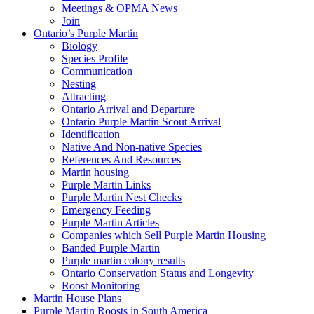
Meetings & OPMA News
Join
Ontario’s Purple Martin
Biology
Species Profile
Communication
Nesting
Attracting
Ontario Arrival and Departure
Ontario Purple Martin Scout Arrival
Identification
Native And Non-native Species
References And Resources
Martin housing
Purple Martin Links
Purple Martin Nest Checks
Emergency Feeding
Purple Martin Articles
Companies which Sell Purple Martin Housing
Banded Purple Martin
Purple martin colony results
Ontario Conservation Status and Longevity
Roost Monitoring
Martin House Plans
Purple Martin Roosts in South America