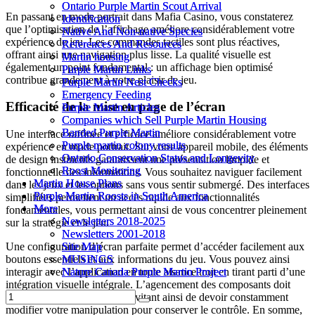
Ontario Purple Martin Scout Arrival
Ontario Purple Martin Scout Arrival
En passant en mode portrait dans Mafia Casino, vous constaterez
Identification
Identification
que l’optimisation de l’affichage améliore considérablement votre
Native And Non-native Species
Native And Non-native Species
expérience de jeu. Les commandes tactiles sont plus réactives,
References And Resources
References And Resources
offrant ainsi une navigation plus lisse. La qualité visuelle est
Martin housing
Martin housing
également un point fondamental : un affichage bien optimisé
Purple Martin Links
Purple Martin Links
contribue grandement à votre plaisir de jeu.
Purple Martin Nest Checks
Purple Martin Nest Checks
Emergency Feeding
Emergency Feeding
Efficacité de la mise en page de l’écran
Purple Martin Articles
Purple Martin Articles
Companies which Sell Purple Martin Housing
Companies which Sell Purple Martin Housing
Banded Purple Martin
Banded Purple Martin
Une interface raffinée et efficace améliore considérablement votre
Purple martin colony results
Purple martin colony results
expérience en mode portrait. Sur votre appareil mobile, des éléments
Ontario Conservation Status and Longevity
Ontario Conservation Status and Longevity
de design instinctifs garantissent une présentation limpide et
Roost Monitoring
Roost Monitoring
fonctionnelle des informations. Vous souhaitez naviguer facilement
Martin House Plans
Martin House Plans
dans les jeux et les options sans vous sentir submergé. Des interfaces
Purple Martin Roosts in South America
Purple Martin Roosts in South America
simplifiées permettent un accès rapide aux fonctionnalités
More
More
fondamentales, vous permettant ainsi de vous concentrer pleinement
Newsletters 2018-2025
Newsletters 2018-2025
sur la stratégie et le jeu.
Newsletters 2001-2018
Newsletters 2001-2018
Site Map
Site Map
Une configuration d’écran parfaite permet d’accéder facilement aux
MUSINGS
MUSINGS
boutons essentiels et aux informations du jeu. Vous pouvez ainsi
Nature Canada Purple Martin Project
Nature Canada Purple Martin Project
interagir avec l’application en toute aisance tout en tirant parti d’une
intégration visuelle intégrale. L’agencement des composants doit
favoriser l’ergonomie, vous évitant ainsi de devoir constamment
modifier votre manipulation pour conserver le contrôle. En somme,