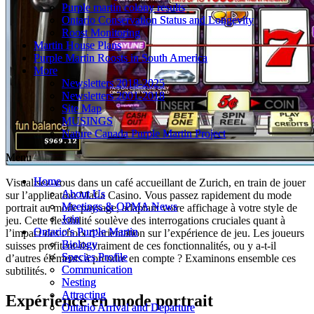
Purple martin colony results
Purple martin colony results
Ontario Conservation Status and Longevity
Ontario Conservation Status and Longevity
Roost Monitoring
Roost Monitoring
Martin House Plans
Martin House Plans
Purple Martin Roosts in South America
Purple Martin Roosts in South America
More
More
Newsletters 2018-2025
Newsletters 2018-2025
Newsletters 2001-2018
Newsletters 2001-2018
Site Map
Site Map
MUSINGS
MUSINGS
Nature Canada Purple Martin Project
Nature Canada Purple Martin Project
Menu
Menu
Home
Home
Visualisez-vous dans un café accueillant de Zurich, en train de jouer
About Us
About Us
sur l’application Mafia Casino. Vous passez rapidement du mode
Meetings & OPMA News
Meetings & OPMA News
portrait au mode paysage, adaptant votre affichage à votre style de
Join
Join
jeu. Cette flexibilité soulève des interrogations cruciales quant à
Ontario’s Purple Martin
Ontario’s Purple Martin
l’impact des choix d’orientation sur l’expérience de jeu. Les joueurs
Biology
Biology
suisses profitent-ils vraiment de ces fonctionnalités, ou y a-t-il
Species Profile
Species Profile
d’autres éléments à prendre en compte ? Examinons ensemble ces
Communication
Communication
subtilités.
Nesting
Nesting
Attracting
Attracting
Expérience en mode portrait
Ontario Arrival and Departure
Ontario Arrival and Departure