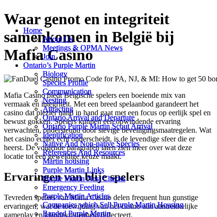
Waar genot en integriteit
Home
Home
samenkomen in België bij
About Us
About Us
Meetings & OPMA News
Meetings & OPMA News
Mafia Casino
Join
Join
Ontario’s Purple Martin
Ontario’s Purple Martin
Biology
Biology
Species Profile
Species Profile
Communication
Communication
Mafia Casino biedt Belgische spelers een boeiende mix van
Nesting
Nesting
vermaak en integriteit. Met een breed spelaanbod garandeert het
Attracting
Attracting
casino dat plezier hand in hand gaat met een focus op eerlijk spel en
Ontario Arrival and Departure
Ontario Arrival and Departure
bewust gokken. Spelers kunnen een opwindende ervaring
Ontario Purple Martin Scout Arrival
Ontario Purple Martin Scout Arrival
verwachten, ondersteund door stevige beveiligingsmaatregelen. Wat
Identification
Identification
het casino echter echt onderscheidt, is de levendige sfeer die er
Native And Non-native Species
Native And Non-native Species
heerst. De volgende paragrafen laten zien meer over wat deze
References And Resources
References And Resources
locatie tot een geweldige keuze maakt.
Martin housing
Martin housing
Purple Martin Links
Purple Martin Links
Ervaringen van blije spelers
Purple Martin Nest Checks
Purple Martin Nest Checks
Emergency Feeding
Emergency Feeding
Purple Martin Articles
Purple Martin Articles
Tevreden spelers van Mafia Casino delen frequent hun gunstige
Companies which Sell Purple Martin Housing
Companies which Sell Purple Martin Housing
ervaringen, wat de toewijding van het casino aan aantrekkelijke
Banded Purple Martin
Banded Purple Martin
gameplay en klanttevredenheid reflecteert.