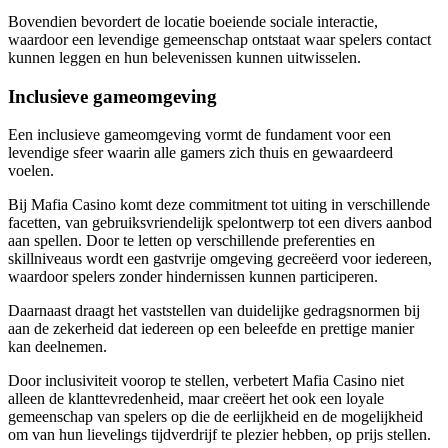
Bovendien bevordert de locatie boeiende sociale interactie,
waardoor een levendige gemeenschap ontstaat waar spelers contact
kunnen leggen en hun belevenissen kunnen uitwisselen.
Inclusieve gameomgeving
Een inclusieve gameomgeving vormt de fundament voor een
levendige sfeer waarin alle gamers zich thuis en gewaardeerd
voelen.
Bij Mafia Casino komt deze commitment tot uiting in verschillende
facetten, van gebruiksvriendelijk spelontwerp tot een divers aanbod
aan spellen. Door te letten op verschillende preferenties en
skillniveaus wordt een gastvrije omgeving gecreëerd voor iedereen,
waardoor spelers zonder hindernissen kunnen participeren.
Daarnaast draagt het vaststellen van duidelijke gedragsnormen bij
aan de zekerheid dat iedereen op een beleefde en prettige manier
kan deelnemen.
Door inclusiviteit voorop te stellen, verbetert Mafia Casino niet
alleen de klanttevredenheid, maar creëert het ook een loyale
gemeenschap van spelers op die de eerlijkheid en de mogelijkheid
om van hun lievelings tijdverdrijf te plezier hebben, op prijs stellen.