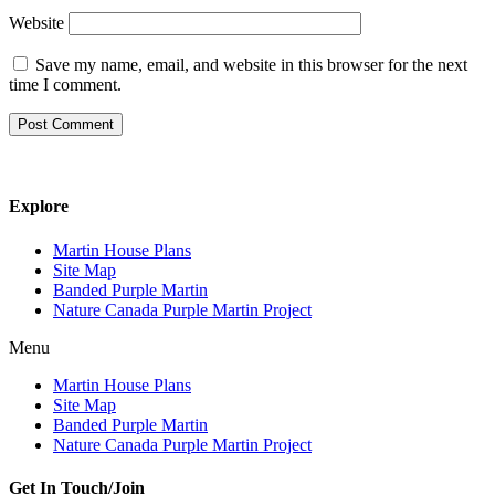
Website
Save my name, email, and website in this browser for the next
time I comment.
Explore
Martin House Plans
Site Map
Banded Purple Martin
Nature Canada Purple Martin Project
Menu
Martin House Plans
Site Map
Banded Purple Martin
Nature Canada Purple Martin Project
Get In Touch/Join