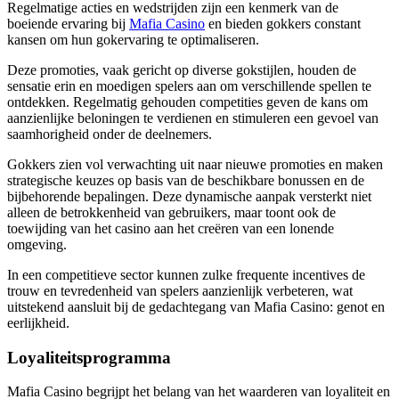
Regelmatige acties en wedstrijden zijn een kenmerk van de
boeiende ervaring bij
Mafia Casino
en bieden gokkers constant
kansen om hun gokervaring te optimaliseren.
Deze promoties, vaak gericht op diverse gokstijlen, houden de
sensatie erin en moedigen spelers aan om verschillende spellen te
ontdekken. Regelmatig gehouden competities geven de kans om
aanzienlijke beloningen te verdienen en stimuleren een gevoel van
saamhorigheid onder de deelnemers.
Gokkers zien vol verwachting uit naar nieuwe promoties en maken
strategische keuzes op basis van de beschikbare bonussen en de
bijbehorende bepalingen. Deze dynamische aanpak versterkt niet
alleen de betrokkenheid van gebruikers, maar toont ook de
toewijding van het casino aan het creëren van een lonende
omgeving.
In een competitieve sector kunnen zulke frequente incentives de
trouw en tevredenheid van spelers aanzienlijk verbeteren, wat
uitstekend aansluit bij de gedachtegang van Mafia Casino: genot en
eerlijkheid.
Loyaliteitsprogramma
Mafia Casino begrijpt het belang van het waarderen van loyaliteit en