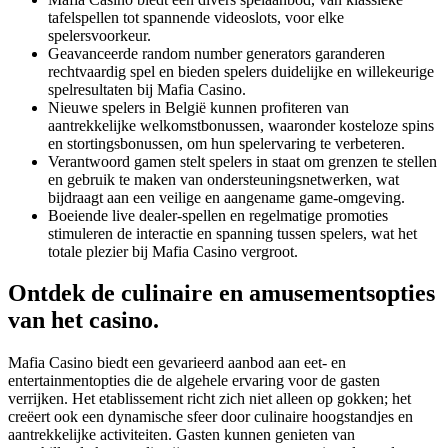
tafelspellen tot spannende videoslots, voor elke
spelersvoorkeur.
Geavanceerde random number generators garanderen
rechtvaardig spel en bieden spelers duidelijke en willekeurige
spelresultaten bij Mafia Casino.
Nieuwe spelers in België kunnen profiteren van
aantrekkelijke welkomstbonussen, waaronder kosteloze spins
en stortingsbonussen, om hun spelervaring te verbeteren.
Verantwoord gamen stelt spelers in staat om grenzen te stellen
en gebruik te maken van ondersteuningsnetwerken, wat
bijdraagt aan een veilige en aangename game-omgeving.
Boeiende live dealer-spellen en regelmatige promoties
stimuleren de interactie en spanning tussen spelers, wat het
totale plezier bij Mafia Casino vergroot.
Ontdek de culinaire en amusementsopties
van het casino.
Mafia Casino biedt een gevarieerd aanbod aan eet- en
entertainmentopties die de algehele ervaring voor de gasten
verrijken. Het etablissement richt zich niet alleen op gokken; het
creëert ook een dynamische sfeer door culinaire hoogstandjes en
aantrekkelijke activiteiten. Gasten kunnen genieten van