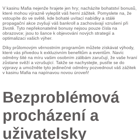
V kasinu Mafia nejenže hrajete jen hry; nacházíte bohatství bonusů,
které mohou výrazně vylepšit váš herní zážitek. Pomyslete na, že
vstoupíte do ve světě, kde bohaté uvítací nabídky a stálé
propagační akce zvyšují váš bankroll a zachovávají vzrušení při
životě. Tyto nepřekonatelné bonusy nejsou pouze čísla na
obrazovce; jsou to šance k objevování nových strategií a
optimalizaci vašich výher.
Díky průlomovým věrnostním programům můžete získávat výhody,
které vás přivedou k exkluzivním benefitům a eventům. Navíc
odměny šité na míru vašim osobním zálibám zaručují, že vaše hraní
zůstane svěží a vzrušující. Takže se nachystejte, pusťte se do
výpravy a umožněte tyto jedinečné odměny pozvednout váš zážitek
v kasinu Mafia na napínavou novou úroveň!
Bezproblémová
procházení a
uživatelsky