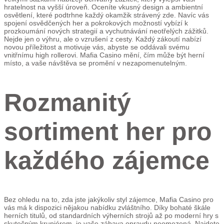
hratelnost na vyšší úroveň. Oceníte vkusný design a ambientní
osvětlení, které podtrhne každý okamžik strávený zde. Navíc vás
spojení osvědčených her a pokrokových možností vybízí k
prozkoumání nových strategií a vychutnávání neotřelých zážitků.
Nejde jen o výhru, ale o vzrušení z cesty. Každý zákoutí nabízí
novou příležitost a motivuje vás, abyste se oddávali svému
vnitřnímu high rollerovi. Mafia Casino mění, čím může být herní
místo, a vaše návštěva se promění v nezapomenutelným.
Rozmanitý
sortiment her pro
každého zájemce
Bez ohledu na to, zda jste jakýkoliv styl zájemce, Mafia Casino pro
vás má k dispozici nějakou nabídku zvláštního. Díky bohaté škále
herních titulů, od standardních výherních strojů až po moderní hry s
skutečným krupiérem, je vaše zábava opravdu neomezená. Najdete