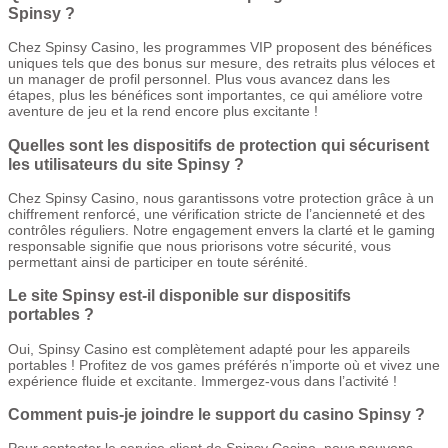
Spinsy ?
Chez Spinsy Casino, les programmes VIP proposent des bénéfices
uniques tels que des bonus sur mesure, des retraits plus véloces et
un manager de profil personnel. Plus vous avancez dans les
étapes, plus les bénéfices sont importantes, ce qui améliore votre
aventure de jeu et la rend encore plus excitante !
Quelles sont les dispositifs de protection qui sécurisent
les utilisateurs du site Spinsy ?
Chez Spinsy Casino, nous garantissons votre protection grâce à un
chiffrement renforcé, une vérification stricte de l’ancienneté et des
contrôles réguliers. Notre engagement envers la clarté et le gaming
responsable signifie que nous priorisons votre sécurité, vous
permettant ainsi de participer en toute sérénité.
Le site Spinsy est-il disponible sur dispositifs
portables ?
Oui, Spinsy Casino est complètement adapté pour les appareils
portables ! Profitez de vos games préférés n’importe où et vivez une
expérience fluide et excitante. Immergez-vous dans l’activité !
Comment puis-je joindre le support du casino Spinsy ?