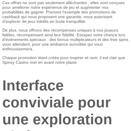
Ces offres ne sont pas seulement alléchantes ; elles sont conçues
pour améliorer notre expérience de jeu et augmenter nos
probabilités de gagner. Prenons l’exemple des promotions de
cashback qui nous proposent une garantie, nous autorisant
d’explorer de jeux inédits en toute tranquillité.
De plus, nous offrons des récompenses uniques à nos joueurs
fidèles, récompensant ainsi leur fidélité. Essayez votre chance lors
d’événements spéciaux : des bonus multiplicateurs et des free spins
vous attendent, pour une ambiance survoltée qui vous
enthousiasmera.
Chaque promotion étant créée pour inspirer et ravir, il est clair que
Spinsy Casino met en avant notre plaisir.
Interface
conviviale pour
une exploration