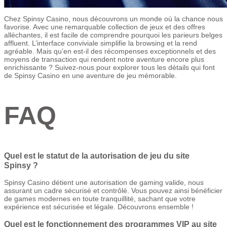
Chez Spinsy Casino, nous découvrons un monde où la chance nous
favorise. Avec une remarquable collection de jeux et des offres
alléchantes, il est facile de comprendre pourquoi les parieurs belges
affluent. L’interface conviviale simplifie la browsing et la rend
agréable. Mais qu’en est-il des récompenses exceptionnels et des
moyens de transaction qui rendent notre aventure encore plus
enrichissante ? Suivez-nous pour explorer tous les détails qui font
de Spinsy Casino en une aventure de jeu mémorable.
FAQ
Quel est le statut de la autorisation de jeu du site
Spinsy ?
Spinsy Casino détient une autorisation de gaming valide, nous
assurant un cadre sécurisé et contrôlé. Vous pouvez ainsi bénéficier
de games modernes en toute tranquillité, sachant que votre
expérience est sécurisée et légale. Découvrons ensemble !
Quel est le fonctionnement des programmes VIP au site