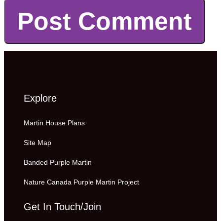
Explore
Martin House Plans
Site Map
Banded Purple Martin
Nature Canada Purple Martin Project
Get In Touch/Join