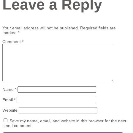
Leave a Reply
Your email address will not be published.
Required fields are
marked
*
Comment
*
Name
*
Email
*
Website
Save my name, email, and website in this browser for the next
time I comment.