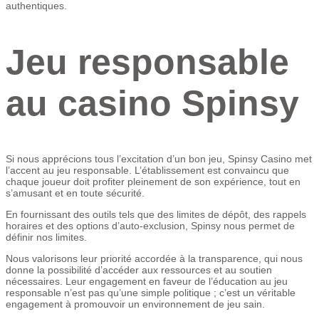
authentiques.
Jeu responsable
au casino Spinsy
Si nous apprécions tous l’excitation d’un bon jeu, Spinsy Casino met
l’accent au jeu responsable. L’établissement est convaincu que
chaque joueur doit profiter pleinement de son expérience, tout en
s’amusant et en toute sécurité.
En fournissant des outils tels que des limites de dépôt, des rappels
horaires et des options d’auto-exclusion, Spinsy nous permet de
définir nos limites.
Nous valorisons leur priorité accordée à la transparence, qui nous
donne la possibilité d’accéder aux ressources et au soutien
nécessaires. Leur engagement en faveur de l’éducation au jeu
responsable n’est pas qu’une simple politique ; c’est un véritable
engagement à promouvoir un environnement de jeu sain.