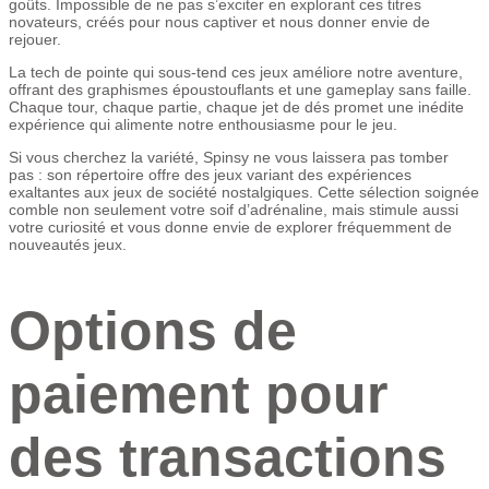
goûts. Impossible de ne pas s’exciter en explorant ces titres
novateurs, créés pour nous captiver et nous donner envie de
rejouer.
La tech de pointe qui sous-tend ces jeux améliore notre aventure,
offrant des graphismes époustouflants et une gameplay sans faille.
Chaque tour, chaque partie, chaque jet de dés promet une inédite
expérience qui alimente notre enthousiasme pour le jeu.
Si vous cherchez la variété, Spinsy ne vous laissera pas tomber
pas : son répertoire offre des jeux variant des expériences
exaltantes aux jeux de société nostalgiques. Cette sélection soignée
comble non seulement votre soif d’adrénaline, mais stimule aussi
votre curiosité et vous donne envie de explorer fréquemment de
nouveautés jeux.
Options de
paiement pour
des transactions