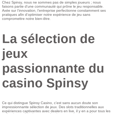
Chez Spinsy, nous ne sommes pas de simples joueurs ; nous
faisons partie d’une communauté qui prône le jeu responsable.
Axée sur l’innovation, l’entreprise perfectionne constamment ses
pratiques afin d’optimiser notre expérience de jeu sans
compromettre notre bien-être.
La sélection de
jeux
passionnante du
casino Spinsy
Ce qui distingue Spinsy Casino, c’est sans aucun doute son
impressionnante sélection de jeux. Des slots traditionnelles aux
expériences captivantes avec dealers en live, il y en a pour tous les