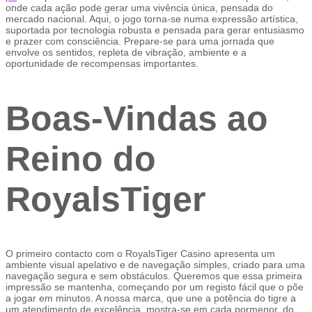
onde cada ação pode gerar uma vivência única, pensada do
mercado nacional. Aqui, o jogo torna-se numa expressão artística,
suportada por tecnologia robusta e pensada para gerar entusiasmo
e prazer com consciência. Prepare-se para uma jornada que
envolve os sentidos, repleta de vibração, ambiente e a
oportunidade de recompensas importantes.
Boas-Vindas ao
Reino do
RoyalsTiger
O primeiro contacto com o RoyalsTiger Casino apresenta um
ambiente visual apelativo e de navegação simples, criado para uma
navegação segura e sem obstáculos. Queremos que essa primeira
impressão se mantenha, começando por um registo fácil que o põe
a jogar em minutos. A nossa marca, que une a potência do tigre a
um atendimento de excelência, mostra-se em cada pormenor, do