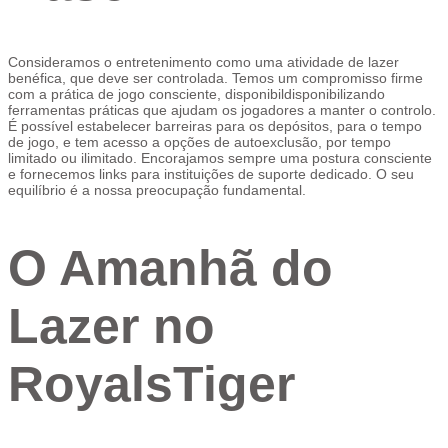
Consideramos o entretenimento como uma atividade de lazer
benéfica, que deve ser controlada. Temos um compromisso firme
com a prática de jogo consciente, disponibildisponibilizando
ferramentas práticas que ajudam os jogadores a manter o controlo.
É possível estabelecer barreiras para os depósitos, para o tempo
de jogo, e tem acesso a opções de autoexclusão, por tempo
limitado ou ilimitado. Encorajamos sempre uma postura consciente
e fornecemos links para instituições de suporte dedicado. O seu
equilíbrio é a nossa preocupação fundamental.
O Amanhã do
Lazer no
RoyalsTiger