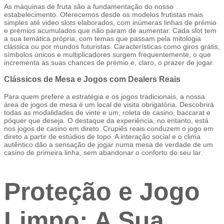
As máquinas de fruta são a fundamentação do nosso
estabelecimento. Oferecemos desde os modelos frutistas mais
simples até video slots elaborados, com inúmeras linhas de prémio
e prémios acumulados que não param de aumentar. Cada slot tem
a sua temática própria, com temas que passam pela mitologia
clássica ou por mundos futuristas. Características como giros grátis,
símbolos únicos e multiplicadores surgem frequentemente, o que
incrementa as suas chances de prémio e, claro, o prazer de jogar.
Clássicos de Mesa e Jogos com Dealers Reais
Para quem prefere a estratégia e os jogos tradicionais, a nossa
área de jogos de mesa é um local de visita obrigatória. Descobrirá
todas as modalidades de vinte e um, roleta de casino, baccarat e
póquer que deseja. O destaque da experiência, no entanto, está
nos jogos de casino em direto. Crupiês reais conduzem o jogo em
direto a partir de estúdios de topo. A interação social e o clima
autêntico dão a sensação de jogar numa mesa de verdade de um
casino de primeira linha, sem abandonar o conforto do seu lar.
Proteção e Jogo
Limpo: A Sua