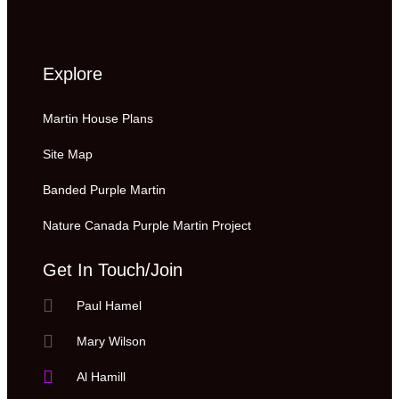
Explore
Martin House Plans
Site Map
Banded Purple Martin
Nature Canada Purple Martin Project
Get In Touch/Join
Paul Hamel
Mary Wilson
Al Hamill