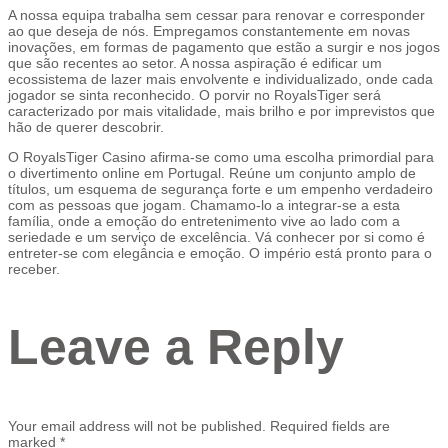
A nossa equipa trabalha sem cessar para renovar e corresponder
ao que deseja de nós. Empregamos constantemente em novas
inovações, em formas de pagamento que estão a surgir e nos jogos
que são recentes ao setor. A nossa aspiração é edificar um
ecossistema de lazer mais envolvente e individualizado, onde cada
jogador se sinta reconhecido. O porvir no RoyalsTiger será
caracterizado por mais vitalidade, mais brilho e por imprevistos que
hão de querer descobrir.
O RoyalsTiger Casino afirma-se como uma escolha primordial para
o divertimento online em Portugal. Reúne um conjunto amplo de
títulos, um esquema de segurança forte e um empenho verdadeiro
com as pessoas que jogam. Chamamo-lo a integrar-se a esta
família, onde a emoção do entretenimento vive ao lado com a
seriedade e um serviço de excelência. Vá conhecer por si como é
entreter-se com elegância e emoção. O império está pronto para o
receber.
Leave a Reply
Your email address will not be published.
Required fields are
marked
*