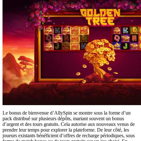
Le bonus de bienvenue d’AllySpin se montre sous la forme d’un
pack distribué sur plusieurs dépôts, mariant souvent un bonus
d’argent et des tours gratuits. Cela autorise aux nouveaux venus de
prendre leur temps pour explorer la plateforme. De leur côté, les
joueurs existants bénéficient d’offres de recharge périodiques, sous