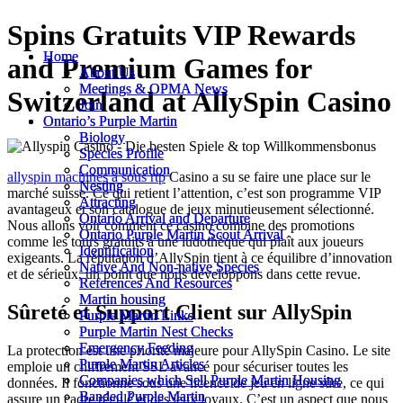
Spins Gratuits VIP Rewards
Home
Home
and Premium Games for
About Us
About Us
Meetings & OPMA News
Meetings & OPMA News
Switzerland at AllySpin Casino
Join
Join
Ontario’s Purple Martin
Ontario’s Purple Martin
Biology
Biology
Species Profile
Species Profile
Communication
Communication
allyspin machines à sous rtp
Casino a su se faire une place sur le
Nesting
Nesting
marché suisse. Ce qui retient l’attention, c’est son programme VIP
Attracting
Attracting
avantageux et son catalogue de jeux minutieusement sélectionné.
Ontario Arrival and Departure
Ontario Arrival and Departure
Nous allons voir comment ce casino combine des promotions
Ontario Purple Martin Scout Arrival
Ontario Purple Martin Scout Arrival
comme les tours gratuits à une ludothèque qui plaît aux joueurs
Identification
Identification
exigeants. La réputation d’AllySpin tient à ce équilibre d’innovation
Native And Non-native Species
Native And Non-native Species
et de sérieux, un point que nous développons dans cette revue.
References And Resources
References And Resources
Martin housing
Martin housing
Sûreté et Support Client sur AllySpin
Purple Martin Links
Purple Martin Links
Purple Martin Nest Checks
Purple Martin Nest Checks
Emergency Feeding
Emergency Feeding
La protection est une priorité majeure pour AllySpin Casino. Le site
Purple Martin Articles
Purple Martin Articles
emploie un chiffrement SSL avancé pour sécuriser toutes les
Companies which Sell Purple Martin Housing
Companies which Sell Purple Martin Housing
données. Il fonctionne sous une licence de jeu en ligne sûre, ce qui
Banded Purple Martin
Banded Purple Martin
assure un cadre régulé et des jeux loyaux. C’est un aspect que nous