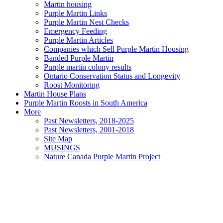
Martin housing
Purple Martin Links
Purple Martin Nest Checks
Emergency Feeding
Purple Martin Articles
Companies which Sell Purple Martin Housing
Banded Purple Martin
Purple martin colony results
Ontario Conservation Status and Longevity
Roost Monitoring
Martin House Plans
Purple Martin Roosts in South America
More
Past Newsletters, 2018-2025
Past Newsletters, 2001-2018
Site Map
MUSINGS
Nature Canada Purple Martin Project