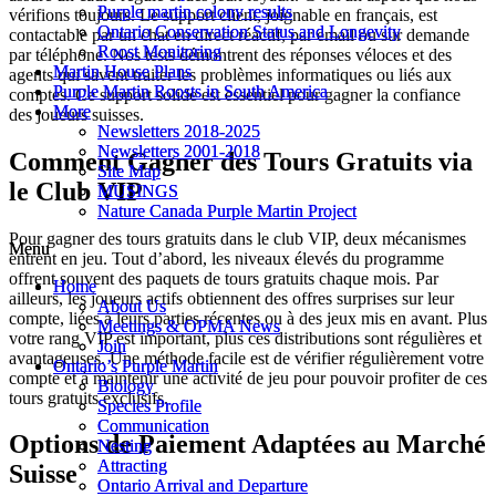
Purple martin colony results
Purple martin colony results
vérifions toujours. Le support client, joignable en français, est
Ontario Conservation Status and Longevity
Ontario Conservation Status and Longevity
contactable par un chat en direct réactif, par email ou sur demande
Roost Monitoring
Roost Monitoring
par téléphone. Nos tests démontrent des réponses véloces et des
Martin House Plans
Martin House Plans
agents qui savent traiter les problèmes informatiques ou liés aux
Purple Martin Roosts in South America
Purple Martin Roosts in South America
comptes. Ce support solide est essentiel pour gagner la confiance
More
More
des joueurs suisses.
Newsletters 2018-2025
Newsletters 2018-2025
Newsletters 2001-2018
Newsletters 2001-2018
Comment Gagner des Tours Gratuits via
Site Map
Site Map
le Club VIP
MUSINGS
MUSINGS
Nature Canada Purple Martin Project
Nature Canada Purple Martin Project
Pour gagner des tours gratuits dans le club VIP, deux mécanismes
Menu
Menu
entrent en jeu. Tout d’abord, les niveaux élevés du programme
offrent souvent des paquets de tours gratuits chaque mois. Par
Home
Home
ailleurs, les joueurs actifs obtiennent des offres surprises sur leur
About Us
About Us
compte, liées à leurs parties récentes ou à des jeux mis en avant. Plus
Meetings & OPMA News
Meetings & OPMA News
votre rang VIP est important, plus ces distributions sont régulières et
Join
Join
avantageuses. Une méthode facile est de vérifier régulièrement votre
Ontario’s Purple Martin
Ontario’s Purple Martin
compte et à maintenir une activité de jeu pour pouvoir profiter de ces
Biology
Biology
tours gratuits exclusifs.
Species Profile
Species Profile
Communication
Communication
Options de Paiement Adaptées au Marché
Nesting
Nesting
Attracting
Attracting
Suisse
Ontario Arrival and Departure
Ontario Arrival and Departure