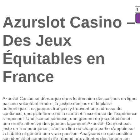
Azurslot Casino –
Des Jeux
Équitables en
France
Azurslot Casino se démarque dans le domaine des casinos en ligne
par une volonté affirmée : la justice des jeux et le plaisir
authentique. Les joueurs français y trouvent une adresse de
confiance, une plateforme où la clarté et l’excellence de l’expérience
s’imposent. Une licence sérieuse, une gamme de jeux étudiée et
une oreille attentive des joueurs façonnent Azurslot. Ce n’est pas
juste un lieu pour jouer ; c’est un lieu où chaque partie s’appuie sur
la fiabilité et génère une vraie passion. Analysons ce qui constitue
son identité et comment elle répond aux attentes des joueurs en