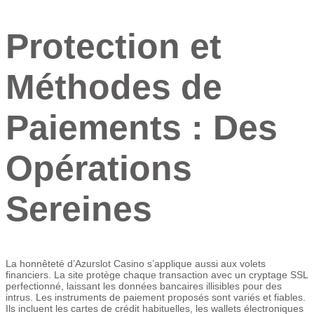
Protection et
Méthodes de
Paiements : Des
Opérations
Sereines
La honnêteté d’Azurslot Casino s’applique aussi aux volets
financiers. La site protège chaque transaction avec un cryptage SSL
perfectionné, laissant les données bancaires illisibles pour des
intrus. Les instruments de paiement proposés sont variés et fiables.
Ils incluent les cartes de crédit habituelles, les wallets électroniques