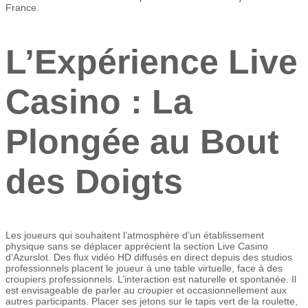
France.
L’Expérience Live
Casino : La
Plongée au Bout
des Doigts
Les joueurs qui souhaitent l’atmosphère d’un établissement
physique sans se déplacer apprécient la section Live Casino
d’Azurslot. Des flux vidéo HD diffusés en direct depuis des studios
professionnels placent le joueur à une table virtuelle, face à des
croupiers professionnels. L’interaction est naturelle et spontanée. Il
est envisageable de parler au croupier et occasionnellement aux
autres participants. Placer ses jetons sur le tapis vert de la roulette,