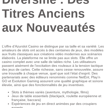
Titres Anciens
aux Nouveautés
L’offre d’Azurslot Casino se distingue par sa taille et sa variété. Les
amateurs de slots ont accès à des centaines de jeux, des modèles
aux fruits classiques aux créations vidéo modernes aux scénarios
élaborés. La plateforme ne se limite pas aux slots. Elle offre un
casino complet avec une salle de tables riche. Les utilisateurs
passent aisément de l’excitation des rouleaux à la tension tactique
des jeux de cartes. Cette richesse, sans cesse renouvelée, assure
une trouvaille à chaque venue, quel que soit l’état d’esprit. Des
partenariats avec des éditeurs renommés comme NetEnt, Play’n
GO et Evolution Gaming assurent une qualité graphique et sonore
élevée, ainsi que des fonctionnalités de jeu inventives.
Slots à thèmes variés (aventure, mythologie, films)
Jeux de table essentiels (blackjack, roulette européenne et
française, baccara)
Expériences de jeu en direct animées par des croupiers
experts